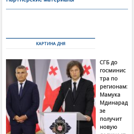
o
в
o
и
k
ть
Навигация
по
КАРТИНА ДНЯ
записям
От главы
СГБ до
госминис
тра по
регионам:
Мамука
Мдинарад
зе
получит
новую