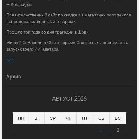
— Кобахидзе
Правительственный сайт по скидкам в магазинах пополнился
непродовольственными товарами
Прошло три года со дня трагедии в Шови
Миша 2.0: Находящийся в тюрьме Саакашвили анонсировал
запуск своего ИИ-аватара
RSS
Архив
АВГУСТ 2026
ПН
ВТ
СР
ЧТ
ПТ
СБ
ВС
1
2