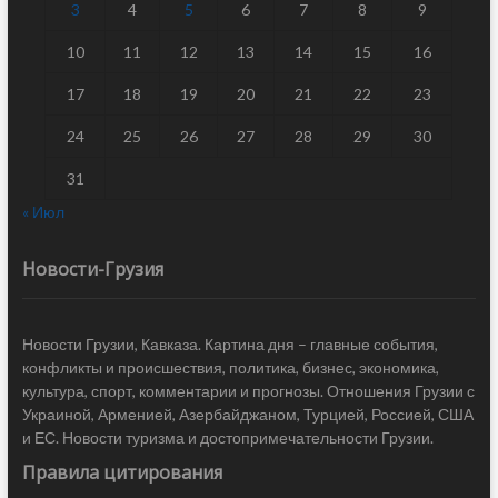
3
4
5
6
7
8
9
10
11
12
13
14
15
16
17
18
19
20
21
22
23
24
25
26
27
28
29
30
31
« Июл
Новости-Грузия
Новости Грузии, Кавказа. Картина дня – главные события,
конфликты и происшествия, политика, бизнес, экономика,
культура, спорт, комментарии и прогнозы. Отношения Грузии с
Украиной, Арменией, Азербайджаном, Турцией, Россией, США
и ЕС. Новости туризма и достопримечательности Грузии.
Правила цитирования