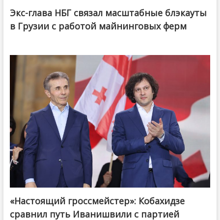
Экс-глава НБГ связал масштабные блэкауты
в Грузии с работой майнинговых ферм
«Настоящий гроссмейстер»: Кобахидзе
@ქართული ოცნება / Georgian Dream
сравнил путь Иванишвили с партией