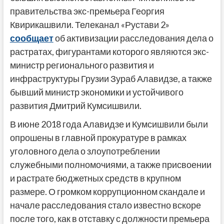
правительства экс-премьера Георгия
Квирикашвили. Телеканал «Рустави 2»
сообщает
об активизации расследования дела о
растратах, фигурантами которого являются экс-
министр регионального развития и
инфраструктуры Грузии Зураб Алавидзе, а также
бывший министр экономики и устойчивого
развития Дмитрий Кумсишвили.
В июне 2018 года Алавидзе и Кумсишвили были
опрошены в главной прокуратуре в рамках
уголовного дела о злоупотреблении
служебными полномочиями, а также присвоении
и растрате бюджетных средств в крупном
размере. О громком коррупционном скандале и
начале расследования стало известно вскоре
после того, как в отставку с должности премьера