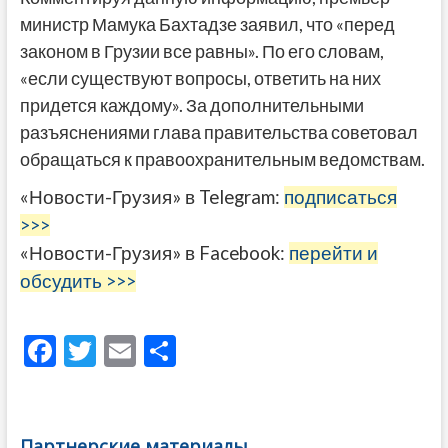
министр Мамука Бахтадзе заявил, что «перед
законом в Грузии все равны». По его словам,
«если существуют вопросы, ответить на них
придется каждому». За дополнительными
разъяснениями глава правительства советовал
обращаться к правоохранительным ведомствам.
«Новости-Грузия» в Telegram:
подписаться
>>>
«Новости-Грузия» в Facebook:
перейти и
обсудить >>>
F
T
E
О
ac
w
m
тп
e
itt
ai
р
b
er
l
а
Партнерские материалы