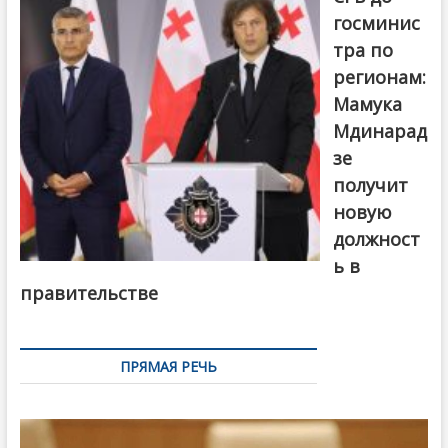
госминис
тра по
регионам:
Мамука
Мдинарад
зе
получит
новую
должност
ь в
правительстве
ПРЯМАЯ РЕЧЬ