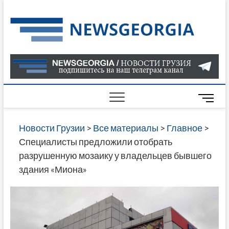
Skip
to
Нов
САМАЯ
content
АКТУАЛ
Гру
ИНФОР
О СОБ
В ГРУЗ
НОВОС
M
ГРУЗИИ
e
ОНЛАЙН
n
Новости Грузии
>
Все материалы
>
Главное
>
САЙТЕ 
u
Специалисты предложили отобрать
НАЙДЕ
B
разрушенную мозаику у владельцев бывшего
НОВОС
u
здания «Миона»
ПОЛИТ
t
ЭКОНО
t
КУЛЬТУ
o
СПОРТА
n
МНОГО