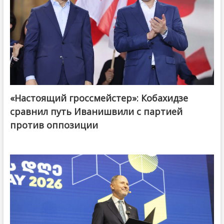
«Настоящий гроссмейстер»: Кобахидзе
@ქართული ოცნება / Georgian Dream
сравнил путь Иванишвили с партией
против оппозиции