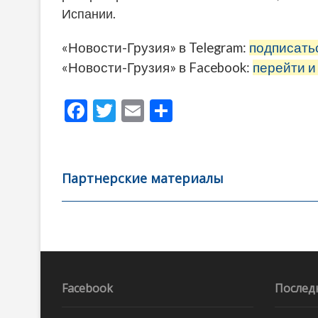
Испании.
«Новости-Грузия» в Telegram:
подписать
«Новости-Грузия» в Facebook:
перейти и
F
T
E
О
ac
w
m
тп
e
itt
ai
р
b
er
l
а
Партнерские материалы
o
в
o
и
k
ть
Навигация
по
записям
Facebook
Послед