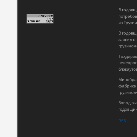
В годовщ
потребов
из Грузии
В годовщ
заявил о
грузинск
Техдирек
неисправ
блэкаутов
Минобраз
фабрике 
грузинск
Запад вы
годовщин
RSS