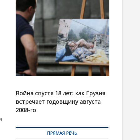
t
o
n
Фотовыставка на тему августовской войны 2008
года в Тбилиси, август 2018 года. Фото: Первый
Война спустя 18 лет: как Грузия
канал
встречает годовщину августа
2008-го
и
ПРЯМАЯ РЕЧЬ