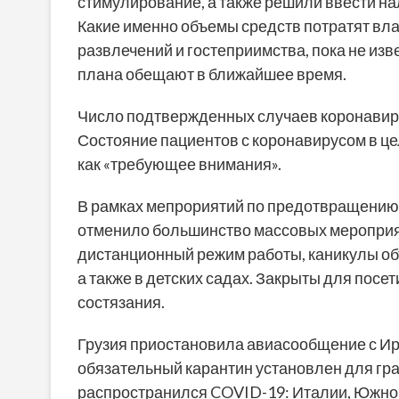
стимулирование, а также решили ввести н
Какие именно объемы средств потратят вла
развлечений и гостеприимства, пока не из
плана обещают в ближайшее время.
Число подтвержденных случаев коронавирус
Состояние пациентов с коронавирусом в цел
как «требующее внимания».
В рамках мепрориятий по предотвращению
отменило большинство массовых мероприя
дистанционный режим работы, каникулы объ
а также в детских садах. Закрыты для посе
состязания.
Грузия приостановила авиасообщение с Ир
обязательный карантин установлен для гра
распространился COVID-19: Италии, Южной 