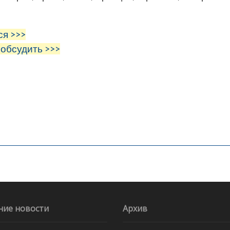
ся >>>
 обсудить >>>
ние новости
Архив