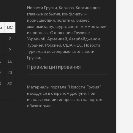
Новости Грузии, Кавказа. Картина дня –
главные события, конфликты и
происшествия, политика, бизнес,
экономика, культура, спорт, комментарии
Б
ВС
и прогнозы. Отношения Грузии с
1
2
Украиной, Арменией, Азербайджаном,
Турцией, Россией, США и ЕС. Новости
8
9
туризма и достопримечательности
Грузии.
5
16
Правила цитирования
2
23
9
30
Материалы портала "Новости-Грузия"
находятся в открытом доступе. При
использовании гиперссылка на портал
обязательна.