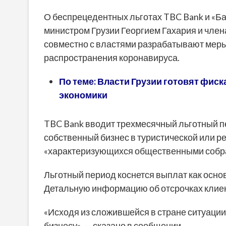
О беспрецедентных льготах TBC Bank и «Ба
министром Грузии Георгием Гахария и чле
совместно с властями разрабатывают меры
распространения коронавируса.
По теме:
Власти Грузии готовят фис
экономики
TBC Bank вводит трехмесячный льготный п
собственный бизнес в туристической или ре
«характеризующихся общественными собр
Льготный период коснется выплат как основ
Детальную информацию об отсрочках клиен
«Исходя из сложившейся в стране ситуации
бизнесу», — сказано в сообщении.