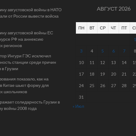
АВГУСТ 2026
ину августовской войны в НАТО
али от России вывести войска
ПН
ВТ
СР
ЧТ
ПТ
С
ину августовской войны ЕС
 курсе РФ на аннексию
их регионов
3
4
5
6
7
тор Ингури ГЭС исключил
ность станции среди причин
10
11
12
13
14
1
 в Грузии
17
18
19
20
21
2
ования показало, как на
в Китае шьют форму для
24
25
26
27
28
2
их школьников
31
ражает солидарность Грузии в
« Июл
у войны 2008 года