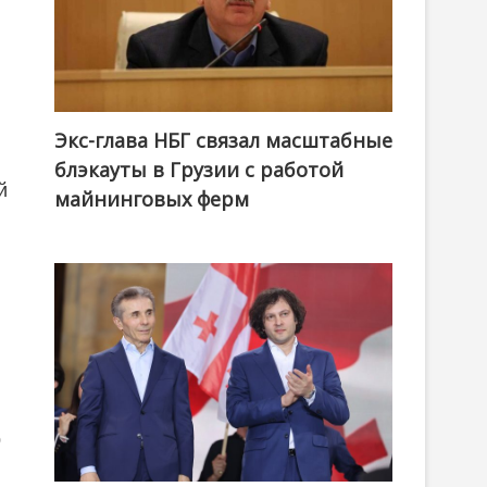
Экс-глава НБГ связал масштабные
блэкауты в Грузии с работой
й
майнинговых ферм
в
р