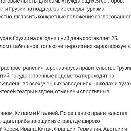
алоговые льготы для самых нуждающихся секторов.
сти Грузии на поддержание сферы туризма,
вестно. Огласить конкретные положения согласованно
а в Грузии на сегодняшний день составляет 25.
ом стабильное, только четверо из них характеризует
 распространения коронавируса правительство Грузи
тий, государственные ведомства переходят на
явлены во всех учебных заведениях – школах и вузах
тителей театры и музеи, отменены спортивные
аном, Китаем и Италией. По решению правительства,
ждан, прибывающих из стран, где широко
Кореи, Ирана, Китая, Франции, Германии, Австрии и