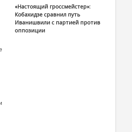
«Настоящий гроссмейстер»:
@ქართული ოცნება / Georgian Dream
Кобахидзе сравнил путь
Иванишвили с партией против
оппозиции
е
и