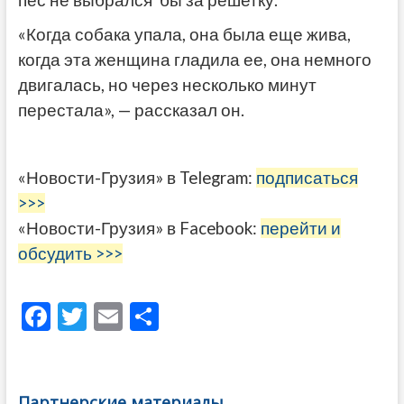
«Когда собака упала, она была еще жива,
когда эта женщина гладила ее, она немного
двигалась, но через несколько минут
перестала», — рассказал он.
«Новости-Грузия» в Telegram:
подписаться
>>>
«Новости-Грузия» в Facebook:
перейти и
обсудить >>>
F
T
E
О
ac
w
m
тп
e
itt
ai
р
b
er
l
а
Партнерские материалы