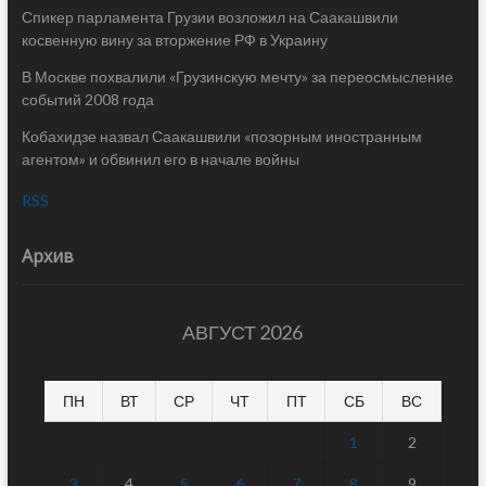
Спикер парламента Грузии возложил на Саакашвили
косвенную вину за вторжение РФ в Украину
В Москве похвалили «Грузинскую мечту» за переосмысление
событий 2008 года
Кобахидзе назвал Саакашвили «позорным иностранным
агентом» и обвинил его в начале войны
RSS
Архив
АВГУСТ 2026
ПН
ВТ
СР
ЧТ
ПТ
СБ
ВС
1
2
3
4
5
6
7
8
9