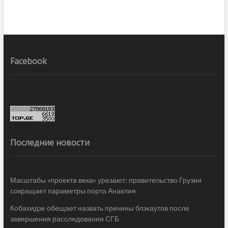
Facebook
Последние новости
Масштабы «проекта века» урезают: правительство Грузии
сокращает параметры порта Анаклия
Кобахидзе обещает назвать причины блэкаутов после
завершения расследования СГБ