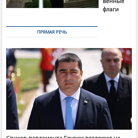
венные
флаги
ПРЯМАЯ РЕЧЬ
Спикер парламента Грузии возложил на