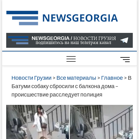
Skip
to
Нов
САМАЯ
content
АКТУАЛ
Гру
ИНФОР
О СОБ
В ГРУЗ
НОВОС
M
ГРУЗИИ
e
ОНЛАЙН
n
Новости Грузии
>
Все материалы
>
Главное
>
В
САЙТЕ 
u
Батуми собаку сбросили с балкона дома –
НАЙДЕ
B
происшествие расследует полиция
НОВОС
u
ПОЛИТ
t
ЭКОНО
t
КУЛЬТУ
o
СПОРТА
n
МНОГО