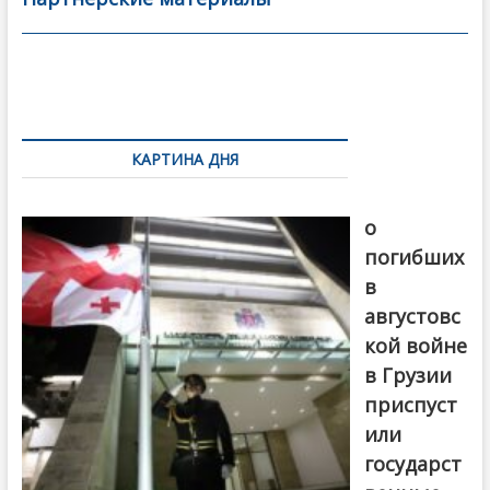
o
в
o
и
k
ть
Навигация
по
КАРТИНА ДНЯ
записям
В память
о
погибших
в
августовс
кой войне
в Грузии
приспуст
или
государст