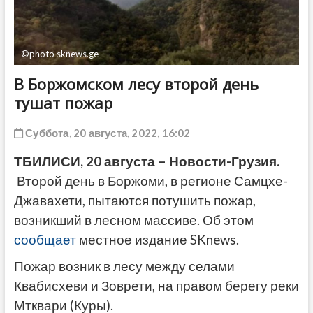
ДРУГОЕ
©photo sknews.ge
В Боржомском лесу второй день
тушат пожар
Суббота, 20 августа, 2022, 16:02
ТБИЛИСИ, 20 августа – Новости-Грузия.
Второй день в Боржоми, в регионе Самцхе-
Джавахети, пытаются потушить пожар,
возникший в лесном массиве. Об этом
сообщает
местное издание SKnews.
Пожар возник в лесу между селами
Квабисхеви и Зоврети, на правом берегу реки
Мтквари (Куры).