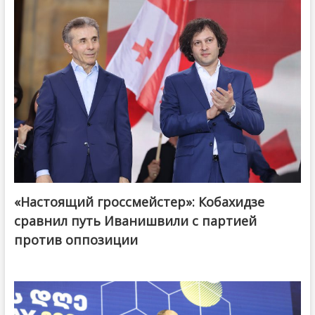
«Настоящий гроссмейстер»: Кобахидзе
@ქართული ოცნება / Georgian Dream
сравнил путь Иванишвили с партией
против оппозиции