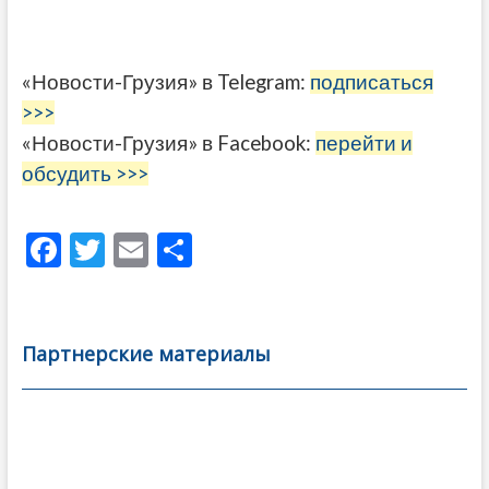
«Новости-Грузия» в Telegram:
подписаться
>>>
«Новости-Грузия» в Facebook:
перейти и
обсудить >>>
F
T
E
О
ac
w
m
тп
e
itt
ai
р
b
er
l
а
Партнерские материалы
o
в
o
и
k
ть
Навигация