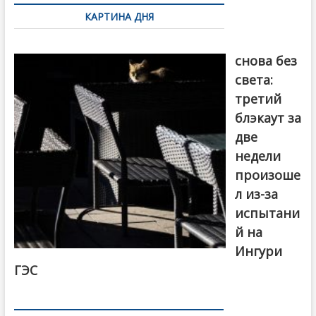
по
КАРТИНА ДНЯ
записям
Грузия
снова без
света:
третий
блэкаут за
две
недели
произоше
л из-за
испытани
й на
Ингури
ГЭС