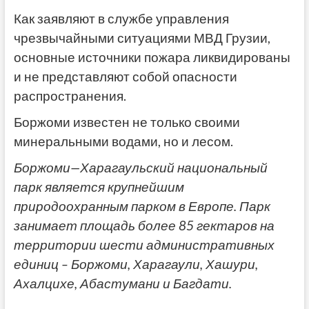
Как заявляют в службе управления
чрезвычайными ситуациями МВД Грузии,
основные источники пожара ликвидированы
и не представляют собой опасности
распространения.
Боржоми известен не только своими
минеральными водами, но и лесом.
Боржоми
—
Харагаульский
национальный
парк
является
крупнейшим
природоохранным
парком
в
Европе
.
Парк
занимает
площадь
более
85
гектаров
на
территории
шести
административных
единиц
–
Боржоми
,
Харагаули
,
Хашури
,
Ахалцихе
,
Абастумани
и
Багдати
.