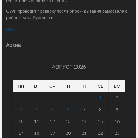
госпитализировали из тюрьмы
GWP проводит проверку после опрокидывания самосвала с
ребенком на Руставели
RSS
Архив
АВГУСТ 2026
ПН
ВТ
СР
ЧТ
ПТ
СБ
ВС
1
2
3
4
5
6
7
8
9
10
11
12
13
14
15
16
17
18
19
20
21
22
23