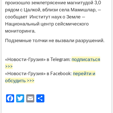
произошло землетрясение магнитудой 3,0
рядом с Цалкой, вблизи села Мамишлар, —
сообщает Институт наук о Земле —
Национальный центр сейсмического
мониторинга.
Подземные толчки не вызвали разрушений.
«Новости-Грузия» в Telegram:
подписаться
>>>
«Новости-Грузия» в Facebook:
перейти и
обсудить >>>
F
T
E
О
ac
w
m
тп