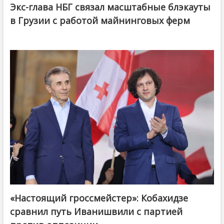
Экс-глава НБГ связал масштабные блэкауты
в Грузии с работой майнинговых ферм
«Настоящий гроссмейстер»: Кобахидзе
@ქართული ოცნება / Georgian Dream
сравнил путь Иванишвили с партией