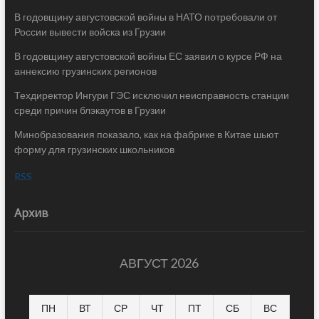
В годовщину августовской войны в НАТО потребовали от
России вывести войска из Грузии
В годовщину августовской войны ЕС заявил о курсе РФ на
аннексию грузинских регионов
Техдиректор Ингури ГЭС исключил неисправность станции
среди причин блэкаутов в Грузии
Минобразования показало, как на фабрике в Китае шьют
форму для грузинских школьников
RSS
Архив
АВГУСТ 2026
ПН
ВТ
СР
ЧТ
ПТ
СБ
ВС