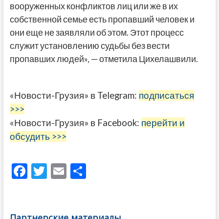
вооруженных конфликтов лиц или же в их
собственной семье есть пропавший человек и
они еще не заявляли об этом. Этот процесс
служит установлению судьбы без вести
пропавших людей», — отметила Цихелашвили.
«Новости-Грузия» в Telegram:
подписаться
>>>
«Новости-Грузия» в Facebook:
перейти и
обсудить >>>
F
T
E
О
ac
w
m
тп
e
itt
ai
р
b
er
l
а
Партнерские материалы