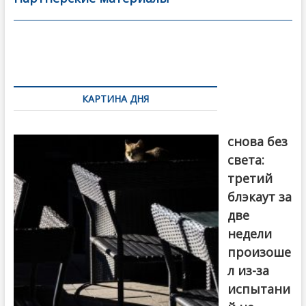
o
в
o
и
k
ть
Навигация
по
КАРТИНА ДНЯ
записям
Грузия
снова без
света:
третий
блэкаут за
две
недели
произоше
л из-за
испытани