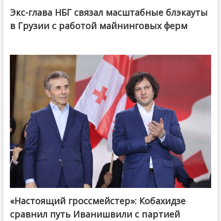
Экс-глава НБГ связал масштабные блэкауты
в Грузии с работой майнинговых ферм
«Настоящий гроссмейстер»: Кобахидзе
@ქართული ოცნება / Georgian Dream
сравнил путь Иванишвили с партией