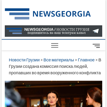
Skip
to
Нов
САМАЯ
content
АКТУАЛ
Гру
ИНФОР
О СОБ
В ГРУЗ
НОВОС
M
ГРУЗИИ
e
ОНЛАЙН
n
Новости Грузии
>
Все материалы
>
Главное
>
В
САЙТЕ 
u
Грузии создана комиссия поиска людей,
НАЙДЕ
B
пропавших во время вооруженного конфликта
НОВОС
u
ПОЛИТ
t
ЭКОНО
t
КУЛЬТУ
o
СПОРТА
n
МНОГО