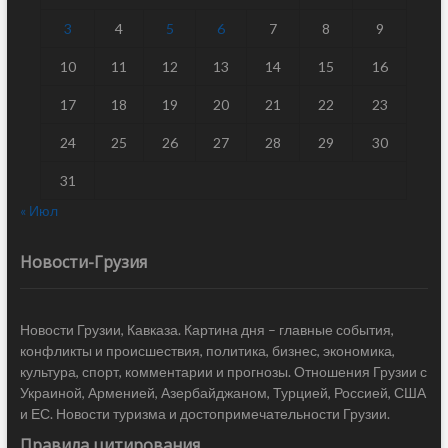
3
4
5
6
7
8
9
10
11
12
13
14
15
16
17
18
19
20
21
22
23
24
25
26
27
28
29
30
31
« Июл
Новости-Грузия
Новости Грузии, Кавказа. Картина дня – главные события,
конфликты и происшествия, политика, бизнес, экономика,
культура, спорт, комментарии и прогнозы. Отношения Грузии с
Украиной, Арменией, Азербайджаном, Турцией, Россией, США
и ЕС. Новости туризма и достопримечательности Грузии.
Правила цитирования