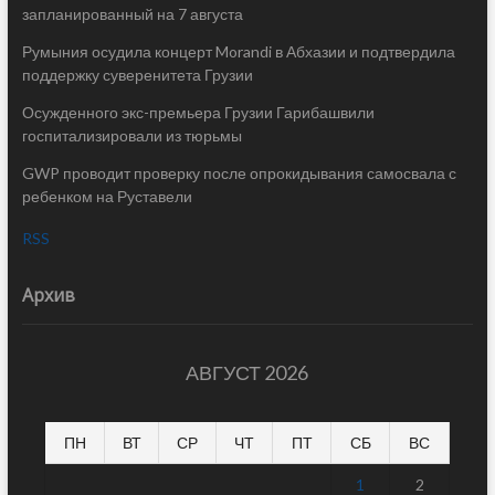
запланированный на 7 августа
Румыния осудила концерт Morandi в Абхазии и подтвердила
поддержку суверенитета Грузии
Осужденного экс-премьера Грузии Гарибашвили
госпитализировали из тюрьмы
GWP проводит проверку после опрокидывания самосвала с
ребенком на Руставели
RSS
Архив
АВГУСТ 2026
ПН
ВТ
СР
ЧТ
ПТ
СБ
ВС
1
2