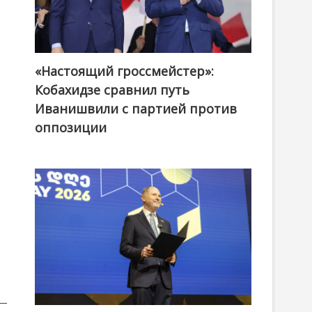
«Настоящий гроссмейстер»:
@ქართული ოცნება / Georgian Dream
Кобахидзе сравнил путь
Иванишвили с партией против
оппозиции