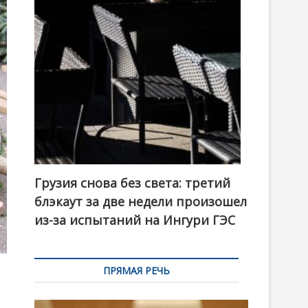
t
o
n
Грузия снова без света: третий
блэкаут за две недели произошел
из-за испытаний на Ингури ГЭС
ПРЯМАЯ РЕЧЬ