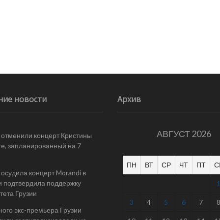
ние новости
Архив
АВГУСТ 2026
 отменили концерт Кристины
е, запланированный на 7
ПН
ВТ
СР
ЧТ
ПТ
С
осудила концерт Morandi в
и подтвердила поддержку
тета Грузии
3
4
5
6
7
ого экс-премьера Грузии