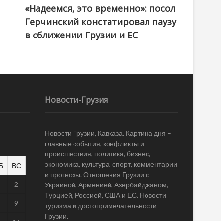
«Надеемся, это временно»: посол
Герчинский констатировал паузу
в сближении Грузии и ЕС
Новости-Грузия
Новости Грузии, Кавказа. Картина дня –
главные события, конфликты и
происшествия, политика, бизнес,
экономика, культура, спорт, комментарии
Б
ВС
и прогнозы. Отношения Грузии с
1
2
Украиной, Арменией, Азербайджаном,
Турцией, Россией, США и ЕС. Новости
8
9
туризма и достопримечательности
Грузии.