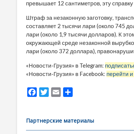
превышает 12 сантиметров, эту справку
Штраф за незаконную заготовку, транс
составляет 2 тысячи лари (около 745 до
лари (около 1,9 тысячи долларов). К э
окружающей среде незаконной вырубкой
лари (около 372 доллара), правонаруши
«Новости-Грузия» в Telegram:
подписать
«Новости-Грузия» в Facebook:
перейти и
F
T
E
О
ac
w
m
тп
e
itt
ai
р
b
er
l
а
Партнерские материалы
o
в