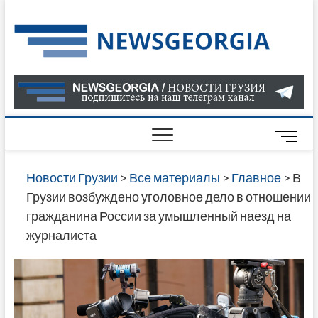
Skip
to
Нов
САМАЯ
content
АКТУАЛ
Гру
ИНФОР
О СОБ
В ГРУЗ
НОВОС
M
ГРУЗИИ
e
ОНЛАЙН
n
Новости Грузии
>
Все материалы
>
Главное
>
В
САЙТЕ 
u
Грузии возбуждено уголовное дело в отношении
НАЙДЕ
B
гражданина России за умышленный наезд на
НОВОС
u
журналиста
ПОЛИТ
t
ЭКОНО
t
КУЛЬТУ
o
СПОРТА
n
МНОГО