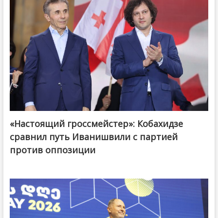
«Настоящий гроссмейстер»: Кобахидзе
@ქართული ოცნება / Georgian Dream
сравнил путь Иванишвили с партией
против оппозиции