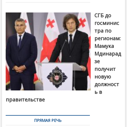
записям
От главы
СГБ до
госминис
тра по
регионам:
Мамука
Мдинарад
зе
получит
новую
должност
ь в
правительстве
ПРЯМАЯ РЕЧЬ