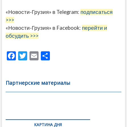
«Новости-Грузия» в Telegram:
подписаться
>>>
«Новости-Грузия» в Facebook:
перейти и
обсудить >>>
F
T
E
О
ac
w
m
тп
e
itt
ai
р
b
er
l
а
Партнерские материалы
o
в
o
и
k
ть
Навигация
по
КАРТИНА ДНЯ