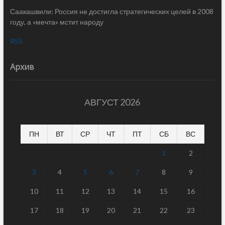
Саакашвили: Россия не достигла стратегических целей в 2008
году, а «мечта» мстит народу
RSS
Архив
АВГУСТ 2026
ПН
ВТ
СР
ЧТ
ПТ
СБ
ВС
1
2
3
4
5
6
7
8
9
10
11
12
13
14
15
16
17
18
19
20
21
22
23