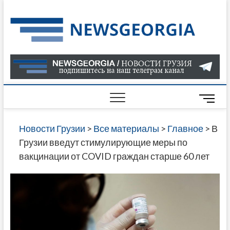
Skip
to
Нов
САМАЯ
content
АКТУАЛ
Гру
ИНФОР
О СОБ
В ГРУЗ
НОВОС
M
ГРУЗИИ
e
ОНЛАЙН
n
Новости Грузии
>
Все материалы
>
Главное
>
В
САЙТЕ 
u
Грузии введут стимулирующие меры по
НАЙДЕ
B
вакцинации от COVID граждан старше 60 лет
НОВОС
u
ПОЛИТ
t
ЭКОНО
t
КУЛЬТУ
o
СПОРТА
n
МНОГО