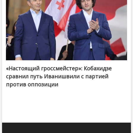
«Настоящий гроссмейстер»: Кобахидзе
@ქართული ოცნება / Georgian Dream
сравнил путь Иванишвили с партией
против оппозиции