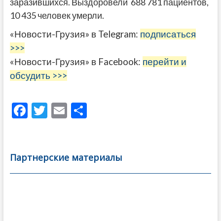
заразившихся. Выздоровели 688 781 пациентов,
10 435 человек умерли.
«Новости-Грузия» в Telegram:
подписаться
>>>
«Новости-Грузия» в Facebook:
перейти и
обсудить >>>
F
T
E
О
ac
w
m
тп
e
itt
ai
р
b
er
l
а
Партнерские материалы
o
в
o
и
k
ть
Навигация