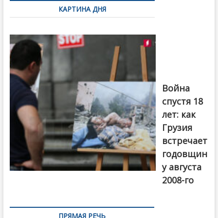
по
КАРТИНА ДНЯ
записям
Фотовыставка
на тему
августовской
войны 2008
года в Тбилиси,
август 2018
года. Фото:
Война
Первый канал
спустя 18
лет: как
Грузия
встречает
годовщин
у августа
2008-го
ПРЯМАЯ РЕЧЬ