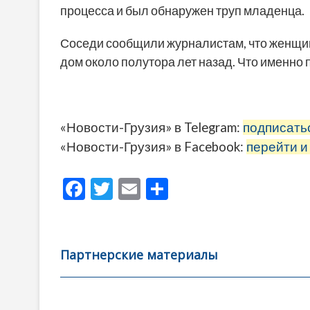
процесса и был обнаружен труп младенца.
Соседи сообщили журналистам, что женщина
дом около полутора лет назад. Что именно 
«Новости-Грузия» в Telegram:
подписать
«Новости-Грузия» в Facebook:
перейти и
F
T
E
О
ac
w
m
тп
e
itt
ai
р
b
er
l
а
Партнерские материалы
o
в
o
и