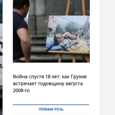
t
o
n
Фотовыставка на тему августовской войны 2008
года в Тбилиси, август 2018 года. Фото: Первый
Война спустя 18 лет: как Грузия
канал
встречает годовщину августа
2008-го
ПРЯМАЯ РЕЧЬ