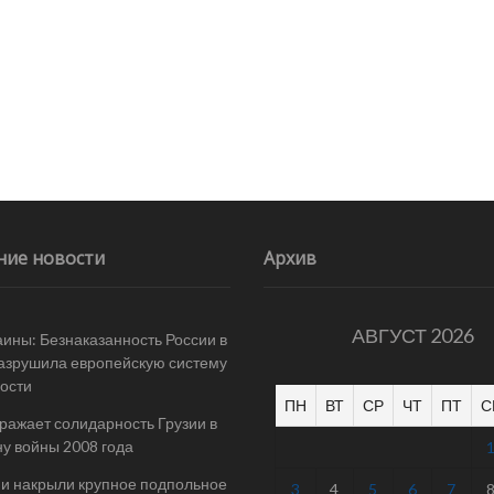
ние новости
Архив
АВГУСТ 2026
ины: Безнаказанность России в
азрушила европейскую систему
ости
ПН
ВТ
СР
ЧТ
ПТ
С
ражает солидарность Грузии в
у войны 2008 года
и накрыли крупное подпольное
3
4
5
6
7