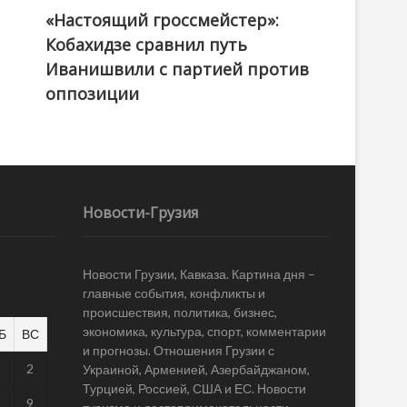
«Настоящий гроссмейстер»:
@ქართული ოცნება / Georgian Dream
Кобахидзе сравнил путь
Иванишвили с партией против
оппозиции
Новости-Грузия
Новости Грузии, Кавказа. Картина дня –
главные события, конфликты и
происшествия, политика, бизнес,
экономика, культура, спорт, комментарии
Б
ВС
и прогнозы. Отношения Грузии с
1
2
Украиной, Арменией, Азербайджаном,
Турцией, Россией, США и ЕС. Новости
8
9