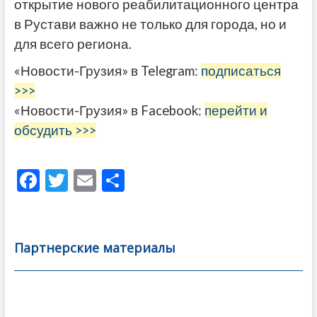
открытие нового реабилитационного центра
в Рустави важно не только для города, но и
для всего региона.
«Новости-Грузия» в Telegram:
подписаться
>>>
«Новости-Грузия» в Facebook:
перейти и
обсудить >>>
F
T
E
О
ac
w
m
тп
e
itt
ai
р
b
er
l
а
Партнерские материалы
o
в
o
и
k
ть
Навигация