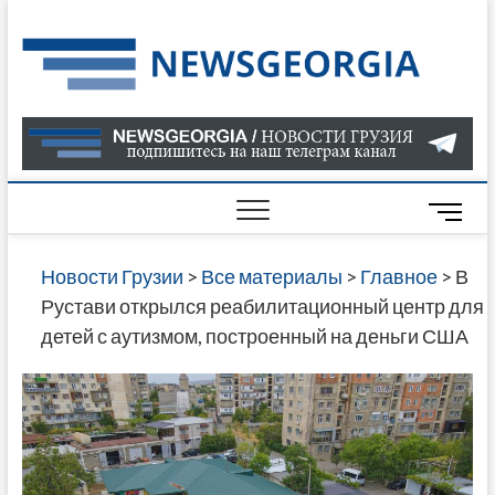
Skip
to
Нов
САМАЯ
content
АКТУАЛ
Гру
ИНФОР
О СОБ
В ГРУЗ
НОВОС
M
ГРУЗИИ
e
ОНЛАЙН
n
Новости Грузии
>
Все материалы
>
Главное
>
В
САЙТЕ 
u
Рустави открылся реабилитационный центр для
НАЙДЕ
B
детей с аутизмом, построенный на деньги США
НОВОС
u
ПОЛИТ
t
ЭКОНО
t
КУЛЬТУ
o
СПОРТА
n
МНОГО