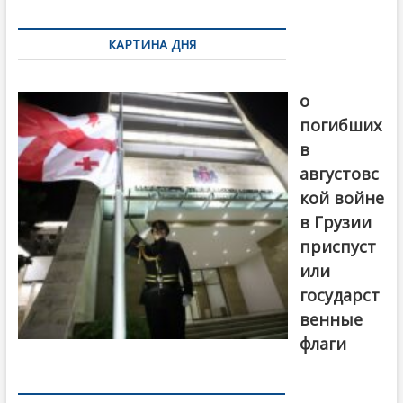
по
КАРТИНА ДНЯ
записям
В память
о
погибших
в
августовс
кой войне
в Грузии
приспуст
или
государст
венные
флаги