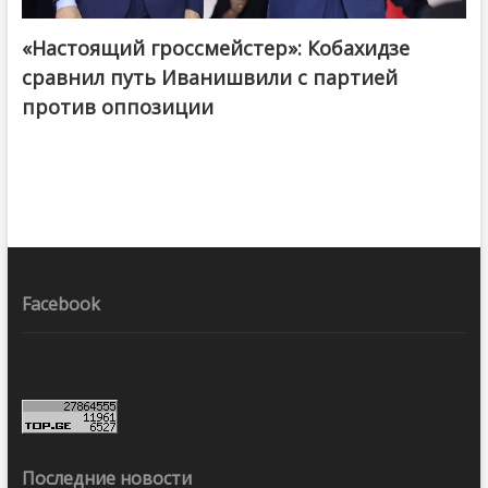
«Настоящий гроссмейстер»: Кобахидзе
@ქართული ოცნება / Georgian Dream
сравнил путь Иванишвили с партией
против оппозиции
Facebook
Последние новости