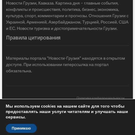
Новости Грузии, Кавказа. Картина дня – главные события,
конфликты и происшествия, политика, бизнес, экономика,
культура, спорт, комментарии и прогнозы. Отношения Грузии с
Украиной, Арменией, Азербайджаном, Турцией, Россией, США
и ЕС. Новости туризма и достопримечательности Грузии.
Правила цитирования
Материалы портала "Новости-Грузия" находятся в открытом
доступе. При использовании гиперссылка на портал
обязательна.
Политика конфиденциальности
Мы используем cookies на нашем сайте для того чтобы
Новости Грузии
| Black Sea Press LTD © 2020 All Rights Reserved /
предоставлять наши услуги читателям и улучшать наши
Design & development —
COCODO BRANDO
сервисы.
Принимаю