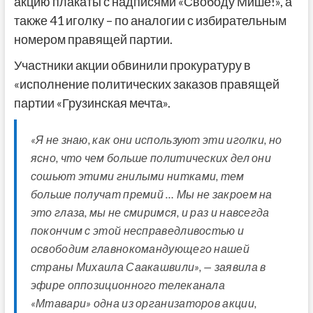
акцию плакаты с надписями «Свободу Мише!», а
также 41 иголку – по аналогии с избирательным
номером правящей партии.
Участники акции обвинили прокуратуру в
«исполнение политических заказов правящей
партии «Грузинская мечта».
«Я не знаю, как они используют эти иголки, но
ясно, что чем больше политических дел они
сошьют этими гнилыми нитками, тем
больше получат премий … Мы не закроем на
это глаза, мы не смиримся, и раз и навсегда
покончим с этой несправедливостью и
освободим главнокомандующего нашей
страны Михаила Саакашвили», — заявила в
эфире оппозиционного телеканала
«Мтавари» одна из организаторов акции,