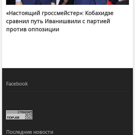
«Настоящий гроссмейстер»: Кобахидзе
@ქართული ოცნება / Georgian Dream
сравнил путь Иванишвили с партией
против оппозиции
Facebook
Последние новости