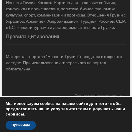
Новости Грузии, Кавказа. Картина дня – главные события,
конфликты и происшествия, политика, бизнес, экономика,
культура, спорт, комментарии и прогнозы. Отношения Грузии с
Украиной, Арменией, Азербайджаном, Турцией, Россией, США
и ЕС. Новости туризма и достопримечательности Грузии.
Правила цитирования
Материалы портала "Новости-Грузия" находятся в открытом
доступе. При использовании гиперссылка на портал
обязательна.
Политика конфиденциальности
Мы используем cookies на нашем сайте для того чтобы
Новости Грузии
| Black Sea Press LTD © 2020 All Rights Reserved /
предоставлять наши услуги читателям и улучшать наши
Design & development —
COCODO BRANDO
сервисы.
Принимаю