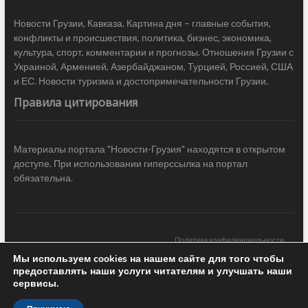
Новости Грузии, Кавказа. Картина дня – главные события,
конфликты и происшествия, политика, бизнес, экономика,
культура, спорт, комментарии и прогнозы. Отношения Грузии с
Украиной, Арменией, Азербайджаном, Турцией, Россией, США
и ЕС. Новости туризма и достопримечательности Грузии.
Правила цитирования
Материалы портала "Новости-Грузия" находятся в открытом
доступе. При использовании гиперссылка на портал
обязательна.
Политика конфиденциальности
Мы используем cookies на нашем сайте для того чтобы
Новости Грузии
| Black Sea Press LTD © 2020 All Rights Reserved /
предоставлять наши услуги читателям и улучшать наши
Design & development —
COCODO BRANDO
сервисы.