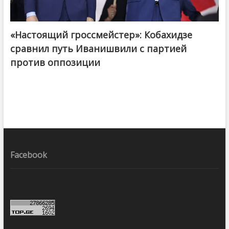
«Настоящий гроссмейстер»: Кобахидзе
@ქართული ოცნება / Georgian Dream
сравнил путь Иванишвили с партией
против оппозиции
Facebook