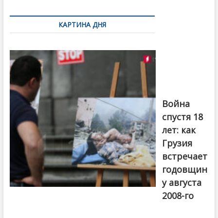
Навигация
по
КАРТИНА ДНЯ
записям
Фотовыставка
на тему
августовской
войны 2008
года в Тбилиси,
август 2018
года. Фото:
Война
Первый канал
спустя 18
лет: как
Грузия
встречает
годовщин
у августа
2008-го