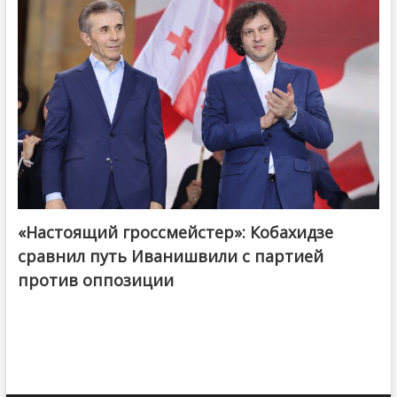
«Настоящий гроссмейстер»: Кобахидзе
@ქართული ოცნება / Georgian Dream
сравнил путь Иванишвили с партией
против оппозиции