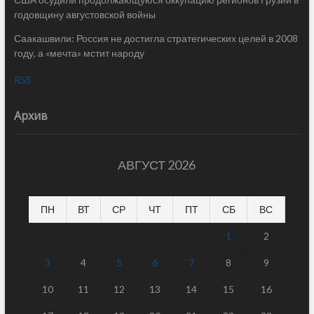
годовщину августовской войны
Саакашвили: Россия не достигла стратегических целей в 2008
году, а «мечта» мстит народу
RSS
Архив
АВГУСТ 2026
ПН
ВТ
СР
ЧТ
ПТ
СБ
ВС
1
2
3
4
5
6
7
8
9
10
11
12
13
14
15
16