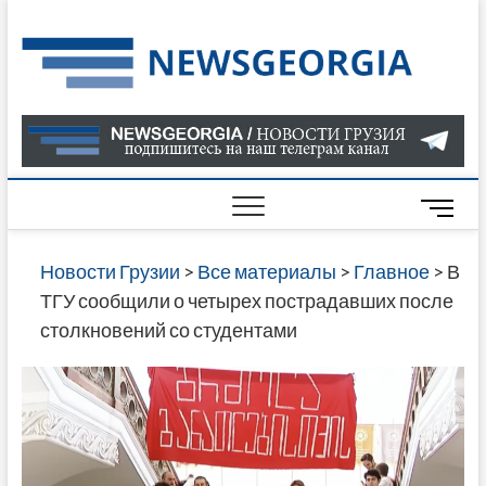
Skip
to
Нов
САМАЯ
content
АКТУАЛ
Гру
ИНФОР
О СОБ
В ГРУЗ
НОВОС
M
ГРУЗИИ
e
ОНЛАЙН
n
Новости Грузии
>
Все материалы
>
Главное
>
В
САЙТЕ 
u
ТГУ сообщили о четырех пострадавших после
НАЙДЕ
B
столкновений со студентами
НОВОС
u
ПОЛИТ
t
ЭКОНО
t
КУЛЬТУ
o
СПОРТА
n
МНОГО