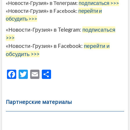
«Новости-Грузия» в Телеграм:
подписаться >>>
«Новости-Грузия» в Facebook:
перейти и
обсудить >>>
«Новости-Грузия» в Telegram:
подписаться
>>>
«Новости-Грузия» в Facebook:
перейти и
обсудить >>>
F
T
E
О
ac
w
m
тп
e
itt
ai
р
b
er
l
а
Партнерские материалы
o
в
o
и
k
ть