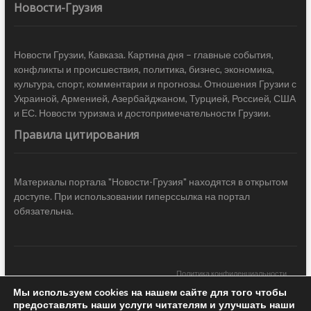
Новости-Грузия
Новости Грузии, Кавказа. Картина дня – главные события,
конфликты и происшествия, политика, бизнес, экономика,
культура, спорт, комментарии и прогнозы. Отношения Грузии с
Украиной, Арменией, Азербайджаном, Турцией, Россией, США
и ЕС. Новости туризма и достопримечательности Грузии.
Правила цитирования
Материалы портала "Новости-Грузия" находятся в открытом
доступе. При использовании гиперссылка на портал
обязательна.
Политика конфиденциальности
Мы используем cookies на нашем сайте для того чтобы
Новости Грузии
| Black Sea Press LTD © 2020 All Rights Reserved /
предоставлять наши услуги читателям и улучшать наши