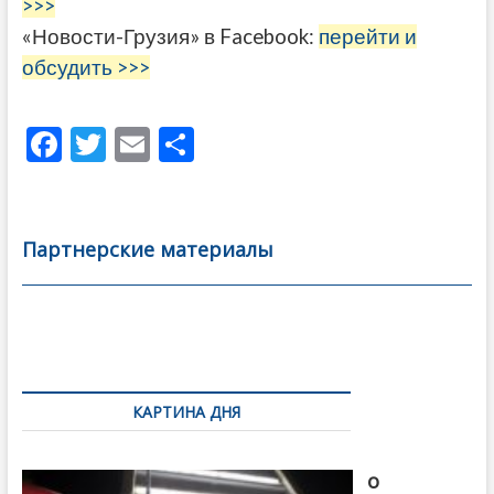
>>>
«Новости-Грузия» в Facebook:
перейти и
обсудить >>>
F
T
E
О
ac
w
m
тп
e
itt
ai
р
b
er
l
а
Партнерские материалы
o
в
o
и
k
ть
Навигация
по
КАРТИНА ДНЯ
записям
В память
о