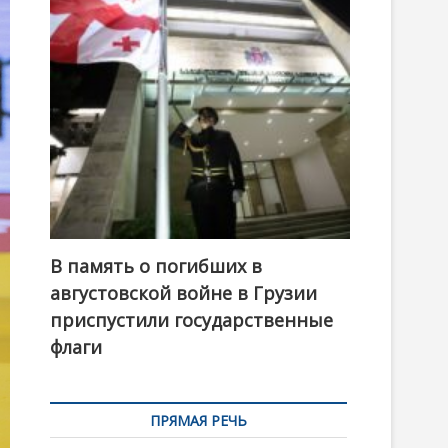
t
o
n
В память о погибших в
августовской войне в Грузии
приспустили государственные
флаги
ПРЯМАЯ РЕЧЬ