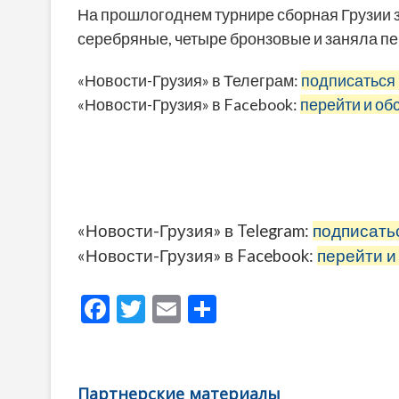
На прошлогоднем турнире сборная Грузии з
серебряные, четыре бронзовые и заняла пе
«Новости-Грузия» в Телеграм:
подписаться
«Новости-Грузия» в Facebook:
перейти и об
«Новости-Грузия» в Telegram:
подписать
«Новости-Грузия» в Facebook:
перейти и
F
T
E
О
ac
w
m
тп
e
itt
ai
р
b
er
l
а
Партнерские материалы