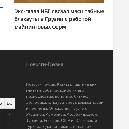
Экс-глава НБГ связал масштабные
блэкауты в Грузии с работой
майнинговых ферм
Новости-Грузия
Новости Грузии, Кавказа. Картина дня –
главные события, конфликты и
происшествия, политика, бизнес,
экономика, культура, спорт, комментарии
Б
ВС
и прогнозы. Отношения Грузии с
1
2
Украиной, Арменией, Азербайджаном,
Турцией, Россией, США и ЕС. Новости
8
9
туризма и достопримечательности