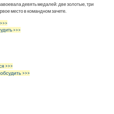
авоевала девять медалей: две золотые, три
рвое место в командном зачете.
 >>>
судить >>>
ся >>>
 обсудить >>>