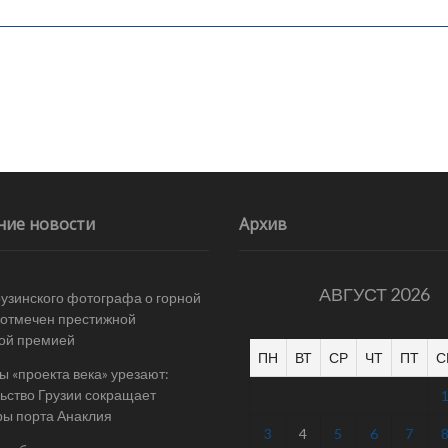
ние новости
Архив
АВГУСТ 2026
рузинского фотографа о горной
отмечен престижной
ой премией
ПН
ВТ
СР
ЧТ
ПТ
С
 «проекта века» урезают:
ьство Грузии сокращает
ы порта Анаклия
3
4
5
6
7