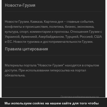
Новости-Грузия
Новости Грузии, Кавказа. Картина дня – главные события,
конфликты и происшествия, политика, бизнес, экономика,
культура, спорт, комментарии и прогнозы. Отношения Грузии с
Украиной, Арменией, Азербайджаном, Турцией, Россией, США
и ЕС. Новости туризма и достопримечательности Грузии.
Правила цитирования
Материалы портала "Новости-Грузия" находятся в открытом
доступе. При использовании гиперссылка на портал
обязательна.
Политика конфиденциальности
Мы используем cookies на нашем сайте для того чтобы
Новости Грузии
| Black Sea Press LTD © 2020 All Rights Reserved /