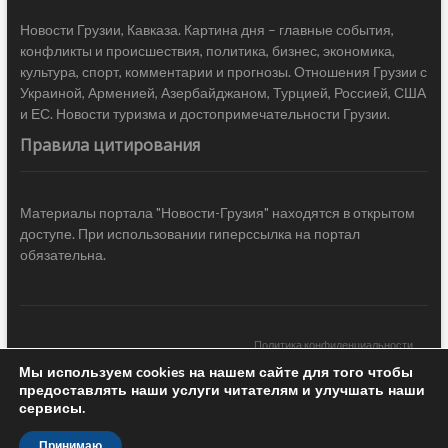
Новости Грузии, Кавказа. Картина дня – главные события,
конфликты и происшествия, политика, бизнес, экономика,
культура, спорт, комментарии и прогнозы. Отношения Грузии с
Украиной, Арменией, Азербайджаном, Турцией, Россией, США
и ЕС. Новости туризма и достопримечательности Грузии.
Правила цитирования
Материалы портала "Новости-Грузия" находятся в открытом
доступе. При использовании гиперссылка на портал
обязательна.
Политика конфиденциальности
Мы используем cookies на нашем сайте для того чтобы
Новости Грузии
| Black Sea Press LTD © 2020 All Rights Reserved /
предоставлять наши услуги читателям и улучшать наши
Design & development —
COCODO BRANDO
сервисы.
Принимаю