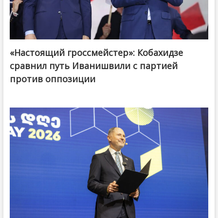
«Настоящий гроссмейстер»: Кобахидзе
@ქართული ოცნება / Georgian Dream
сравнил путь Иванишвили с партией
против оппозиции