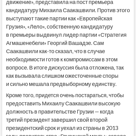
движение», представила на пост премьера
кандидатуру Михаила Саакашвили. Против этого
выступают такие партии как «Европейская
Грузия», «Лело», собственную кандидатуру
в премьеры выдвинул лидер партии «Стратегия
Агмашенебели» Георгий Вашадзе. Сам
Саакашвили как-то сказал, что в случае
необходимости готов к компромиссам в этом
вопросе. В итоге дискуссия была отложена, так
как вызывала слишком ожесточенные споры
и сильно мешала предвыборному единству.
Кроме того, придется очень постараться, чтобы
предоставить Михаилу Саакашвили высокую
должность в правительстве Грузии — когда
третий президент завершил свой второй
президентский срок и уехал из страны в 2013
году, правительство «Грузинской мечты» завело