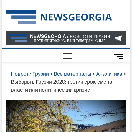
Skip
to
Нов
САМАЯ
content
АКТУАЛ
Гру
ИНФОР
О СОБ
В ГРУЗ
НОВОС
M
ГРУЗИИ
e
ОНЛАЙН
n
Новости Грузии
>
Все материалы
>
Аналитика
>
САЙТЕ 
u
Выборы в Грузии 2020: третий срок, смена
НАЙДЕ
B
власти или политический кризис
НОВОС
u
ПОЛИТ
t
ЭКОНО
t
КУЛЬТУ
o
СПОРТА
n
МНОГО