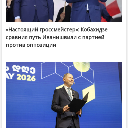
«Настоящий гроссмейстер»: Кобахидзе
@ქართული ოცნება / Georgian Dream
сравнил путь Иванишвили с партией
против оппозиции