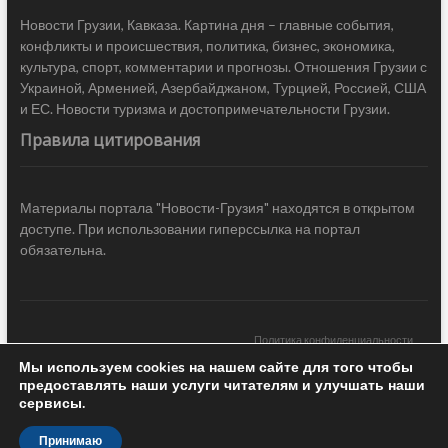
Новости Грузии, Кавказа. Картина дня – главные события,
конфликты и происшествия, политика, бизнес, экономика,
культура, спорт, комментарии и прогнозы. Отношения Грузии с
Украиной, Арменией, Азербайджаном, Турцией, Россией, США
и ЕС. Новости туризма и достопримечательности Грузии.
Правила цитирования
Материалы портала "Новости-Грузия" находятся в открытом
доступе. При использовании гиперссылка на портал
обязательна.
Политика конфиденциальности
Мы используем cookies на нашем сайте для того чтобы
Новости Грузии
| Black Sea Press LTD © 2020 All Rights Reserved /
предоставлять наши услуги читателям и улучшать наши
Design & development —
COCODO BRANDO
сервисы.
Принимаю