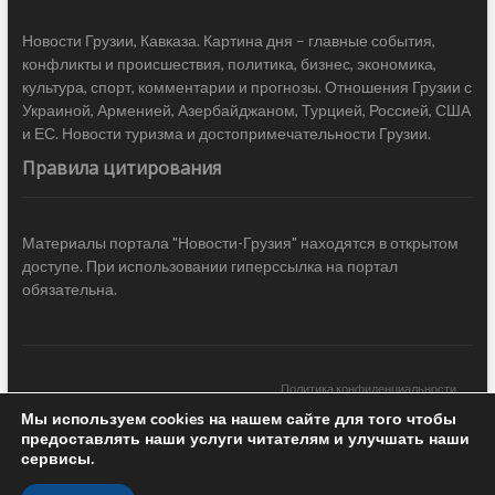
Новости Грузии, Кавказа. Картина дня – главные события,
конфликты и происшествия, политика, бизнес, экономика,
культура, спорт, комментарии и прогнозы. Отношения Грузии с
Украиной, Арменией, Азербайджаном, Турцией, Россией, США
и ЕС. Новости туризма и достопримечательности Грузии.
Правила цитирования
Материалы портала "Новости-Грузия" находятся в открытом
доступе. При использовании гиперссылка на портал
обязательна.
Политика конфиденциальности
Мы используем cookies на нашем сайте для того чтобы
Новости Грузии
| Black Sea Press LTD © 2020 All Rights Reserved /
предоставлять наши услуги читателям и улучшать наши
Design & development —
COCODO BRANDO
сервисы.