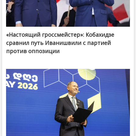
«Настоящий гроссмейстер»: Кобахидзе
@ქართული ოცნება / Georgian Dream
сравнил путь Иванишвили с партией
против оппозиции