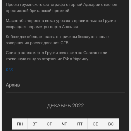
Проект грузинского фотографа о горной Аджарии отмечен
престижной британской премией
Масштабы «проекта века» урезают: правительство Грузии
сокращает параметры порта Анаклия
Кобахидзе обещает назвать причины блэкаутов после
завершения расследования СГБ
Спикер парламента Грузии возложил на Саакашвили
косвенную вину за вторжение РФ в Украину
RSS
Архив
ДЕКАБРЬ 2022
ПН
ВТ
СР
ЧТ
ПТ
СБ
ВС