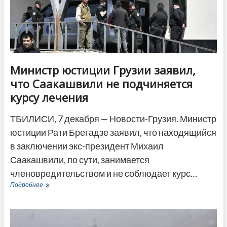
власти
Министр юстиции Грузии заявил,
что Саакашвили не подчиняется
курсу лечения
ТБИЛИСИ, 7 декабря — Новости-Грузия. Министр
юстиции Рати Брегадзе заявил, что находящийся
в заключении экс-президент Михаил
Саакашвили, по сути, занимается
членовредительством и не соблюдает курс…
Министр
Подробнее
юстиции
Грузии
заявил,
что