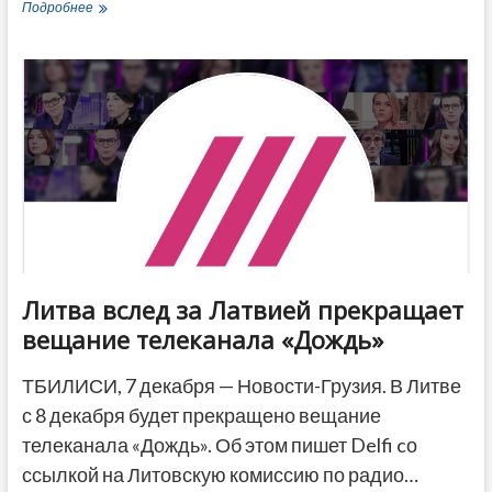
Дмитрий
Подробнее
Кулеба
сообщил
о
31-
м
случае
«подозрительных
пакетов»
в
посольствах
Украины
в
разных
странах
Литва вслед за Латвией прекращает
вещание телеканала «Дождь»
ТБИЛИСИ, 7 декабря — Новости-Грузия. В Литве
с 8 декабря будет прекращено вещание
телеканала «Дождь». Об этом пишет Delfi cо
ссылкой на Литовскую комиссию по радио…