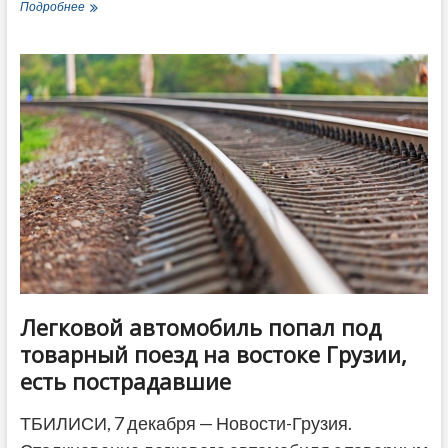
Литва
Подробнее
вслед
за
Латвией
прекращает
вещание
телеканала
«Дождь»
Легковой автомобиль попал под
товарный поезд на востоке Грузии,
есть пострадавшие
ТБИЛИСИ, 7 декабря — Новости-Грузия.