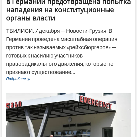
в Германии предотвращена попытка
нападения на конституционные
органы власти
ТБИЛИСИ, 7 декабря — Новости-Грузия. В
Германии проведена масштабная операция
против так называемых «рейхсбюргеров» —
готовых к насилию участников
праворадикального движения, которые не
признают существование…
Операция
Подробнее
против
«рейхсбюргеров»:
в
Германии
предотвращена
попытка
нападения
на
конституционные
органы