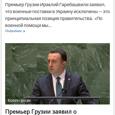
Премьер Грузии Ираклий Гарибашвили заявил,
что военные поставки в Украину исключены — это
принципиальная позиция правительства. «По
военной помощи мы…
Гарибашвили
Подробнее
исключил
военную
помощь
Украине
со
стороны
правительства
Грузии
©photo gov.ge
Премьер Грузии заявил о