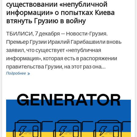
существовании «непубличной
информации» о попытках Киева
втянуть Грузию в войну
ТБИЛИСИ, 7 декабря — Новости-Грузия.
Премьер Грузии Ираклий Гарибашвили вновь
заявил, что существует «непубличная
информация», которая есть в распоряжении
правительства Грузии, на этот раз она…
Премьер
Подробнее
Грузии
заявил
о
существовании
«непубличной
информации»
о
попытках
Киева
втянуть
Грузию