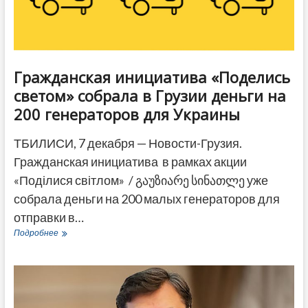
в
войну
Гражданская инициатива «Поделись
светом» собрала в Грузии деньги на
200 генераторов для Украины
ТБИЛИСИ, 7 декабря — Новости-Грузия.
Гражданская инициатива в рамках акции
«Поділися світлом» / გაუზიარე სინათლე уже
собрала деньги на 200 малых генераторов для
отправки в…
Гражданская
Подробнее
инициатива
«Поделись
светом»
собрала
в
Грузии