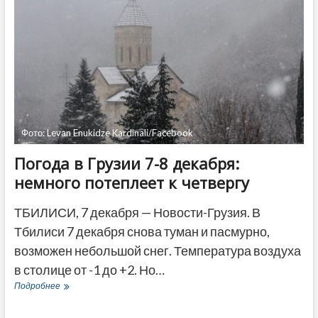
Саакашвили
не
подчиняется
курсу
лечения
Фото: Levan Enukidze Kardinali/Facebook
Погода в Грузии 7-8 декабря:
немного потеплеет к четвергу
ТБИЛИСИ, 7 декабря — Новости-Грузия. В
Тбилиси 7 декабря снова туман и пасмурно,
возможен небольшой снег. Температура воздуха
в столице от -1 до +2. Но…
Погода
Подробнее
в
Грузии