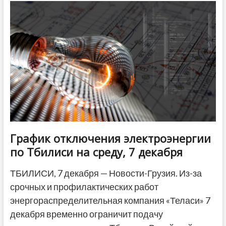
7-
8
декабря:
немного
потеплеет
к
четвергу
График отключения электроэнергии
по Тбилиси на среду, 7 декабря
ТБИЛИСИ, 7 декабря — Новости-Грузия. Из-за
срочных и профилактических работ
энергораспределительная компания «Теласи» 7
декабря временно ограничит подачу