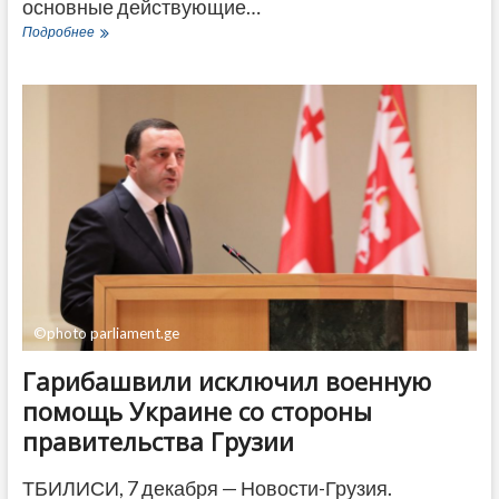
основные действующие…
В
Подробнее
Тбилиси
анонсирован
Новогодний
книжный
фестиваль
©photo parliament.ge
Гарибашвили исключил военную
помощь Украине со стороны
правительства Грузии
ТБИЛИСИ, 7 декабря — Новости-Грузия.