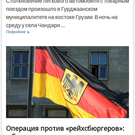
Столкновение легкового автомобиля с товарным
поездом произошло в Гурджаанском
муниципалитете на востоке Грузии. В ночь на
среду у села Чандари …
Легковой
Подробнее
автомобиль
попал
под
товарный
поезд
на
востоке
Грузии,
есть
пострадавшие
Операция против «рейхсбюргеров»: