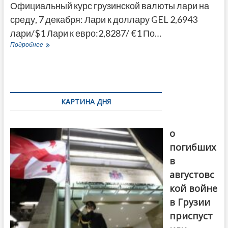
Официальный курс грузинской валюты лари на
среду, 7 декабря: Лари к доллару GEL 2,6943
лари/$1 Лари к евро:2,8287/ €1 По…
Официальный
Подробнее
курс
лари
на
сегодня
7
декабря
КАРТИНА ДНЯ
2022
к
В память
доллару
о
и
евро
погибших
в
августовс
кой войне
в Грузии
приспуст