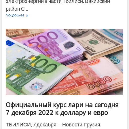
электроэнергии в части Тбилиси. Вакийский
район C…
График
Подробнее
отключения
электроэнергии
по
Тбилиси
на
среду,
7
декабря
Официальный курс лари на сегодня
7 декабря 2022 к доллару и евро
ТБИЛИСИ, 7 декабря — Новости-Грузия.