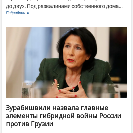
до двух. Под развалинами собственного дома…
Два
Подробнее
человека
погибли
в
горной
Аджарии
из-
за
схода
лавин
и
оползней
Зурабишвили назвала главные
элементы гибридной войны России
против Грузии