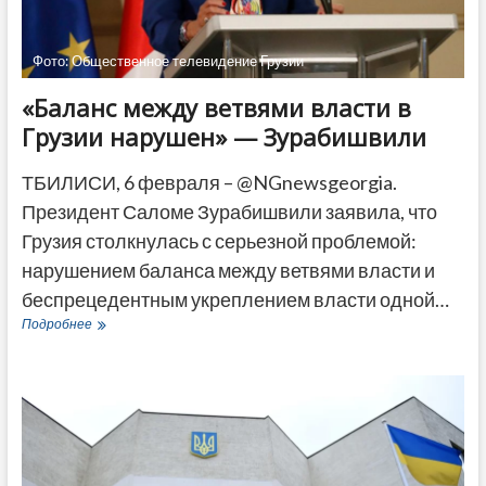
Фото: Общественное телевидение Грузии
«Баланс между ветвями власти в
Грузии нарушен» — Зурабишвили
ТБИЛИСИ, 6 февраля – @NGnewsgeorgia.
Президент Саломе Зурабишвили заявила, что
Грузия столкнулась с серьезной проблемой:
нарушением баланса между ветвями власти и
беспрецедентным укреплением власти одной…
«Баланс
Подробнее
между
ветвями
власти
в
Грузии
нарушен»
—
Зурабишвили