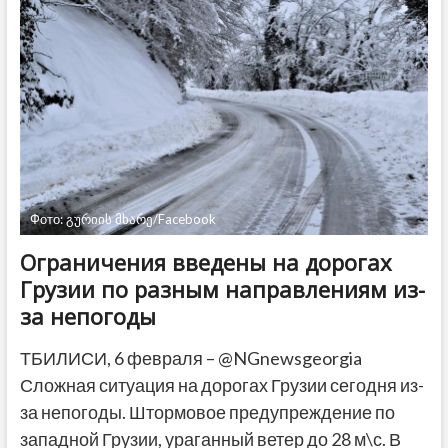
Грузии
призвало
не
политизировать
«дело
о
взрывчатке»
Фото: გურიის მხარე/Facebook
Ограничения введены на дорогах
Грузии по разным направлениям из-
за непогоды
ТБИЛИСИ, 6 февраля – @NGnewsgeorgia
Сложная ситуация на дорогах Грузии сегодня из-
за непогоды. Штормовое предупреждение по
западной Грузии, ураганный ветер до 28 м\с. В