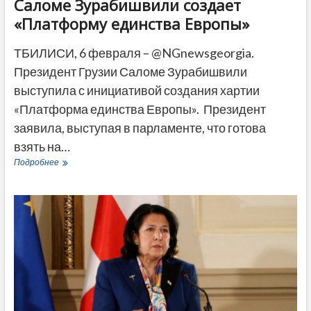
Саломе Зурабишвили создает
«Платформу единства Европы»
ТБИЛИСИ, 6 февраля – @NGnewsgeorgia.
Президент Грузии Саломе Зурабишвили
выступила с инициативой создания хартии
«Платформа единства Европы». Президент
заявила, выступая в парламенте, что готова
взять на…
Саломе
Подробнее
Зурабишвили
создает
«Платформу
единства
Европы»