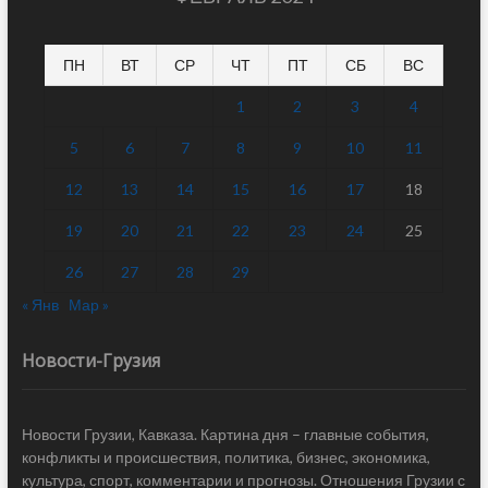
ПН
ВТ
СР
ЧТ
ПТ
СБ
ВС
1
2
3
4
5
6
7
8
9
10
11
12
13
14
15
16
17
18
19
20
21
22
23
24
25
26
27
28
29
« Янв
Мар »
Новости-Грузия
Новости Грузии, Кавказа. Картина дня – главные события,
конфликты и происшествия, политика, бизнес, экономика,
культура, спорт, комментарии и прогнозы. Отношения Грузии с