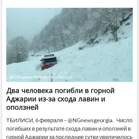
по
скорости
фиксированного
и
мобильного
интернета
на
начало
2024
года
@Emergency Management Service
Два человека погибли в горной
Аджарии из-за схода лавин и
оползней
ТБИЛИСИ, 6 февраля – @NGnewsgeorgia. Число
погибших в результате схода лавин и оползней в
горной Аджарии за последние сутки увеличилось