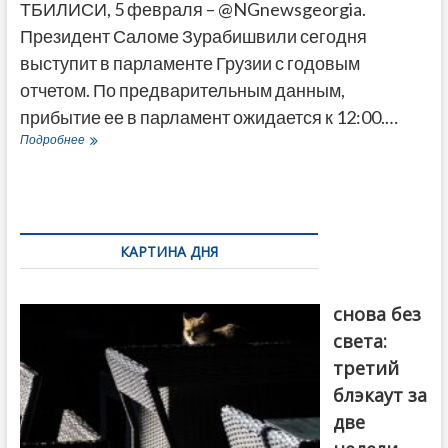
ТБИЛИСИ, 5 февраля – @NGnewsgeorgia.
Президент Саломе Зурабишвили сегодня
выступит в парламенте Грузии с годовым
отчетом. По предварительным данным,
прибытие ее в парламент ожидается к 12:00.…
Президент
Подробнее
Грузии
представит
парламенту
годовой
отчет
КАРТИНА ДНЯ
Грузия
снова без
света:
третий
блэкаут за
две