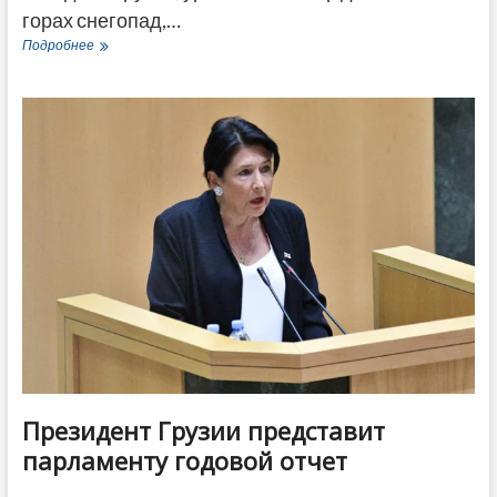
горах снегопад,…
Ограничения
Подробнее
введены
на
дорогах
Грузии
по
разным
направлениям
из-
за
непогоды
Президент Грузии представит
парламенту годовой отчет