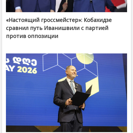
«Настоящий гроссмейстер»: Кобахидзе
@ქართული ოცნება / Georgian Dream
сравнил путь Иванишвили с партией
против оппозиции