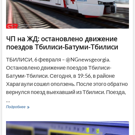
ДРУГОЕ
ЧП на ЖД: остановлено движение
поездов Тбилиси-Батуми-Тбилиси
ТБИЛИСИ, 6 февраля – @NGnewsgeorgia.
Остановлено движение поездов Тбилиси-
Батуми-Тбилиси. Сегодня, в 19:56, в районе
Харагаули сошел оползень. После этого обратно
вернулся поезд выехавший из Тбилиси. Поезда,
…
ЧП
Подробнее
на
ЖД:
остановлено
движение
поездов