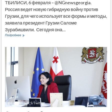
ТБИЛИСИ, 6 февраля – @NGnewsgeorgia.
Россия ведет новую гибридную войну против
Грузии, для чего использует все формы и методы,
заявила президент Грузии Саломе
Зурабишвили. Сегодня она…
Зурабишвили
Подробнее
назвала
главные
элементы
гибридной
войны
России
против
Грузии
@Zourabichvili_S/Twitter