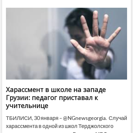
—
Саакашвили
прокомментировал
назвал
рокировку
«Грузинской
мечты»
Харассмент в школе на западе
Грузии: педагог приставал к
учительнице
ТБИЛИСИ, 30 января – @NGnewsgeorgia. Случай
харассмента в одной из школ Терджолского