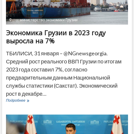
Фото: министерство экономики Грузии
Экономика Грузии в 2023 году
выросла на 7%
ТБИЛИСИ, 31 января – @NGnewsgeorgia.
Средний рост реального ВВП Грузии по итогам
2023 года составил 7%, согласно
предварительным данным Национальной
службы статистики (Сакстат). Экономический
рост в декабре…
Экономика
Подробнее
Грузии
в
2023
году
выросла
на