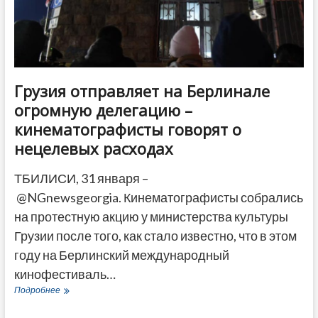
ДРУГОЕ
Грузия отправляет на Берлинале
огромную делегацию –
кинематографисты говорят о
нецелевых расходах
ТБИЛИСИ, 31 января –
@NGnewsgeorgia. Кинематографисты собрались
на протестную акцию у министерства культуры
Грузии после того, как стало известно, что в этом
году на Берлинский международный
кинофестиваль…
Грузия
Подробнее
отправляет
на