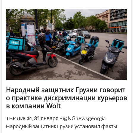
время
освещения
протестной
акции
журналиста
оштрафовали
на
2
тысячи
лари
Народный защитник Грузии говорит
о практике дискриминации курьеров
в компании Wolt
ТБИЛИСИ, 31 января – @NGnewsgeorgia.
Народный защитник Грузии установил факты