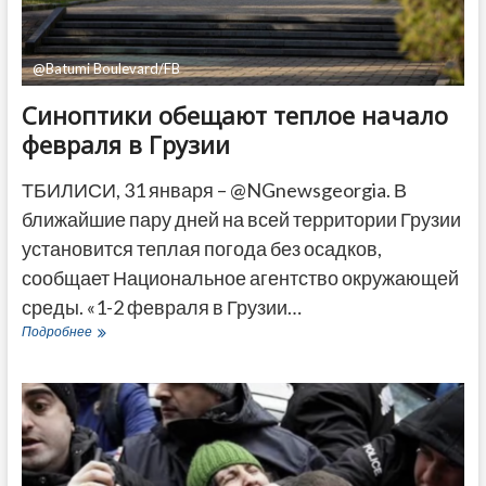
@Batumi Boulevard/FB
Синоптики обещают теплое начало
февраля в Грузии
ТБИЛИСИ, 31 января – @NGnewsgeorgia. В
ближайшие пару дней на всей территории Грузии
установится теплая погода без осадков,
сообщает Национальное агентство окружающей
среды. «1-2 февраля в Грузии…
Синоптики
Подробнее
обещают
теплое
начало
февраля
в
Грузии