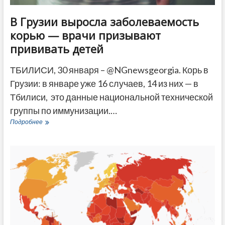
В Грузии выросла заболеваемость
корью — врачи призывают
прививать детей
ТБИЛИСИ, 30 января – @NGnewsgeorgia. Корь в
Грузии: в январе уже 16 случаев, 14 из них — в
Тбилиси, это данные национальной технической
группы по иммунизации.…
В
Подробнее
Грузии
выросла
заболеваемость
корью
—
врачи
призывают
прививать
детей