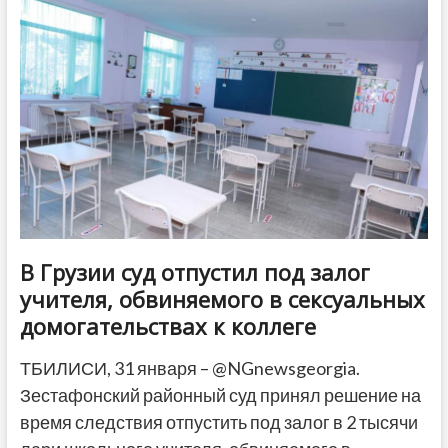
о
«синдроме
чихуахуа»
в
грузинской
политике
В Грузии суд отпустил под залог
учителя, обвиняемого в сексуальных
домогательствах к коллеге
ТБИЛИСИ, 31 января – @NGnewsgeorgia.
Зестафонский районный суд принял решение на
время следствия отпустить под залог в 2 тысячи