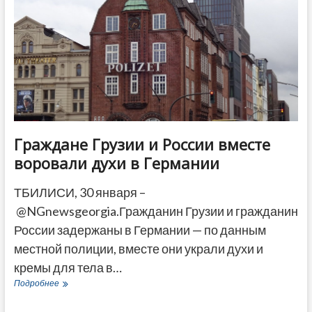
—
власти
ответили
на
критику
Граждане Грузии и России вместе
воровали духи в Германии
ТБИЛИСИ, 30 января –
@NGnewsgeorgia.Гражданин Грузии и гражданин
России задержаны в Германии — по данным
местной полиции, вместе они украли духи и
кремы для тела в…
Граждане
Подробнее
Грузии
и