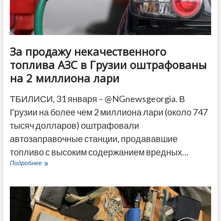
За продажу некачественного
топлива АЗС в Грузии оштрафованы
на 2 миллиона лари
ТБИЛИСИ, 31 января – @NGnewsgeorgia. В
Грузии на более чем 2 миллиона лари (около 747
тысяч долларов) оштрафовали
автозаправочные станции, продававшие
топливо с высоким содержанием вредных…
За
Подробнее
продажу
некачественного
топлива
АЗС
в
Грузии