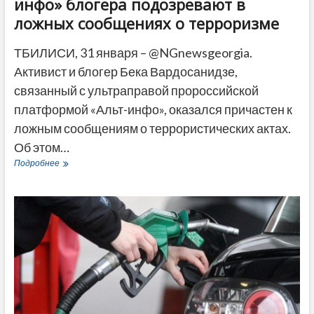
инфо» блогера подозревают в
ложных сообщениях о терроризме
ТБИЛИСИ, 31 января – @NGnewsgeorgia.
Активист и блогер Бека Вардосанидзе,
связанный с ультраправой пророссийской
платформой «Альт-инфо», оказался причастен к
ложным сообщениям о террористических актах.
Об этом…
Связанного
Подробнее
с
пророссийским
«Альт-
инфо»
блогера
подозревают
в
ложных
сообщениях
о
терроризме