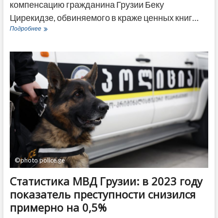
компенсацию гражданина Грузии Беку
Цирекидзе, обвиняемого в краже ценных книг…
Гражданина
Подробнее
Грузии
приговорили
к
тюрьме
в
Эстонии
за
кражу
прижизненных
изданий
Пушкина
©photo police.ge
Статистика МВД Грузии: в 2023 году
показатель преступности снизился
примерно на 0,5%