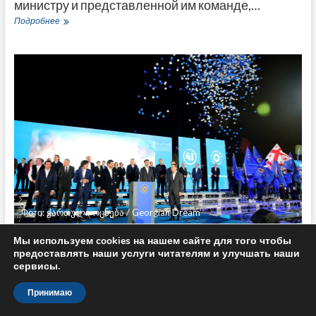
министру и представленной им команде,…
Новый
Подробнее
премьер-
министр
Грузии
будет
официально
назван
1
февраля
Фото: ქართული ოცნება / Georgian Dream
Рокировка. Ираклий Кобахидзе
Мы используем cookies на нашем сайте для того чтобы
предоставлять наши услуги читателям и улучшать наши
вместо Ираклия Гарибашвили и при
сервисы.
чем тут Китай
Принимаю
Бидзине Иванишвили понадобился всего месяц