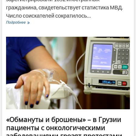
гражданина, свидетельствует статистика МВД.
Число соискателей сократилось…
В
Подробнее
2023
году
в
Грузии
снизилось
число
просителей
убежища
—
кто
претендует
на
статус
беженца?
«Обмануты и брошены» – в Грузии
пациенты с онкологическими
заболеваниями грозят протестами