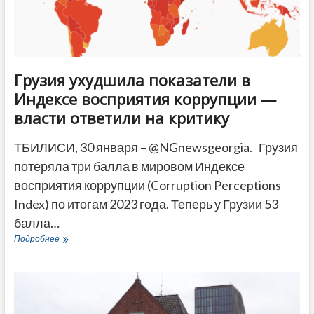
Грузия ухудшила показатели в
Индексе восприятия коррупции —
власти ответили на критику
ТБИЛИСИ, 30 января – @NGnewsgeorgia. Грузия
потеряла три балла в мировом Индексе
восприятия коррупции (Corruption Perceptions
Index) по итогам 2023 года. Теперь у Грузии 53
балла…
Грузия
Подробнее
ухудшила
показатели
в
Индексе
восприятия
коррупции