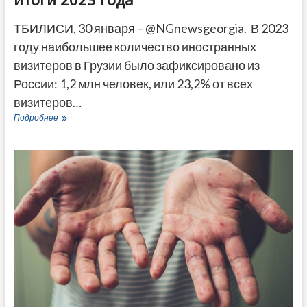
ТБИЛИСИ, 30 января – @NGnewsgeorgia. В 2023
году наибольшее количество иностранных
визитеров в Грузии было зафиксировано из
России: 1,2 млн человек, или 23,2% от всех
визитеров…
Число
Подробнее
визитов
иностранцев
в
Грузию
выросло
почти
на
треть
—
итоги
2023
года