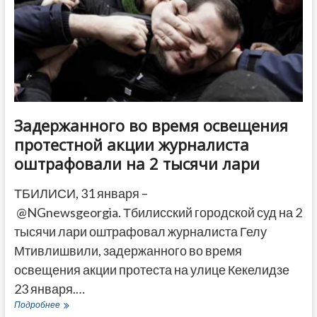
Задержанного во время освещения
протестной акции журналиста
оштрафовали на 2 тысячи лари
ТБИЛИСИ, 31 января –
@NGnewsgeorgia. Тбилисский городской суд на 2
тысячи лари оштрафовал журналиста Гелу
Мтивлишвили, задержанного во время
освещения акции протеста на улице Кекелидзе
23 января.…
Задержанного
Подробнее
во