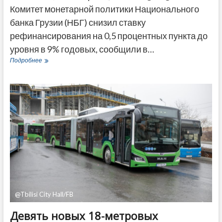
Комитет монетарной политики Национального
банка Грузии (НБГ) снизил ставку
рефинансирования на 0,5 процентных пункта до
уровня в 9% годовых, сообщили в…
Нацбанк
Подробнее
Грузии
понизил
ставку
рефинансирования
до
9%
годовых
@Tbilisi City Hall/FB
Девять новых 18-метровых