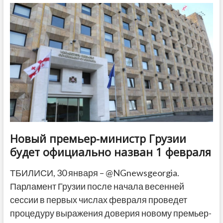
России
вместе
воровали
духи
в
Германии
Новый премьер-министр Грузии
будет официально назван 1 февраля
ТБИЛИСИ, 30 января – @NGnewsgeorgia.
Парламент Грузии после начала весенней
сессии в первых числах февраля проведет
процедуру выражения доверия новому премьер-