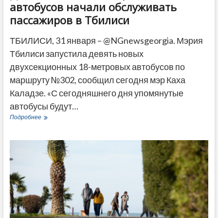
автобусов начали обслуживать
пассажиров в Тбилиси
ТБИЛИСИ, 31 января – @NGnewsgeorgia. Мэрия
Тбилиси запустила девять новых
двухсекционных 18-метровых автобусов по
маршруту №302, сообщил сегодня мэр Каха
Каладзе. «С сегодняшнего дня упомянутые
автобусы будут…
Девять
Подробнее
новых
18-
метровых
автобусов
начали
обслуживать
пассажиров
в
Тбилиси