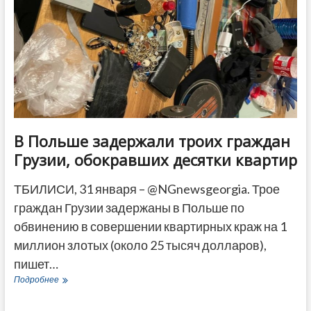
оштрафованы
на
2
миллиона
лари
В Польше задержали троих граждан
Грузии, обокравших десятки квартир
ТБИЛИСИ, 31 января – @NGnewsgeorgia. Трое
граждан Грузии задержаны в Польше по
обвинению в совершении квартирных краж на 1
миллион злотых (около 25 тысяч долларов),
пишет…
В
Подробнее
Польше
задержали