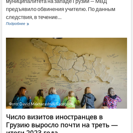
муниципалитета на западе Грузии — МВД
предъявило обвинения учителю. По данным
следствия, в течение…
Харассмент
Подробнее
в
школе
на
западе
Грузии:
педагог
приставал
к
учительнице
Фото: David Makharashvili/Facebook
Число визитов иностранцев в
Грузию выросло почти на треть —
итоги 2023 года