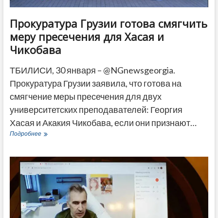
Прокуратура Грузии готова смягчить
меру пресечения для Хасая и
Чикобава
ТБИЛИСИ, 30 января – @NGnewsgeorgia.
Прокуратура Грузии заявила, что готова на
смягчение меры пресечения для двух
университетских преподавателей: Георгия
Хасая и Акакия Чикобава, если они признают…
Прокуратура
Подробнее
Грузии
готова
смягчить
меру
пресечения
для
Хасая
и
Чикобава