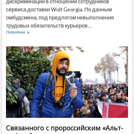
дискриминации в отношении сотрудников
сервиса доставки Wolt Georgia. По данным
омбудсмена, под предлогом невыполнения
трудовых обязательств курьеров…
Народный
Подробнее
защитник
Грузии
говорит
о
практике
дискриминации
курьеров
в
компании
Wolt
Связанного с пророссийским «Альт-