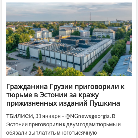
Берлинале
огромную
делегацию
–
кинематографисты
говорят
о
нецелевых
расходах
Гражданина Грузии приговорили к
тюрьме в Эстонии за кражу
прижизненных изданий Пушкина
ТБИЛИСИ, 31 января – @NGnewsgeorgia. В
Эстонии приговорили к двум годам тюрьмы и
обязали выплатить многотысячную