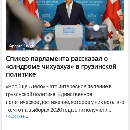
7%
©photo 1tv.ge
Спикер парламента рассказал о
«синдроме чихуахуа» в грузинской
политике
«Вообще «Лело» – это интересное явление в
грузинской политике. Единственное
политическое достижение, которое у них есть, это
то, что на выборах 2020 года они получили…
Спикер
Подробнее
парламента
рассказал