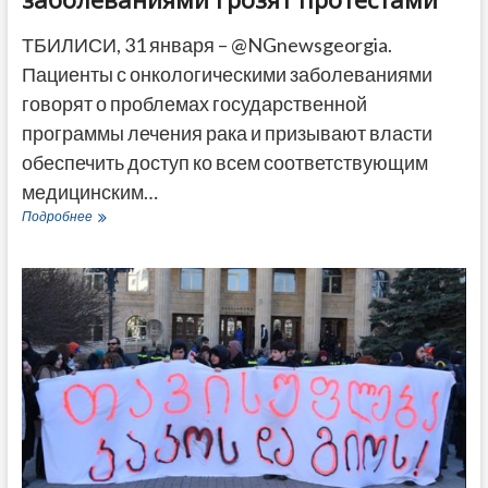
ТБИЛИСИ, 31 января – @NGnewsgeorgia.
Пациенты с онкологическими заболеваниями
говорят о проблемах государственной
программы лечения рака и призывают власти
обеспечить доступ ко всем соответствующим
медицинским…
«Обмануты
Подробнее
и
брошены»
–
в
Грузии
пациенты
с
онкологическими
заболеваниями
грозят
протестами