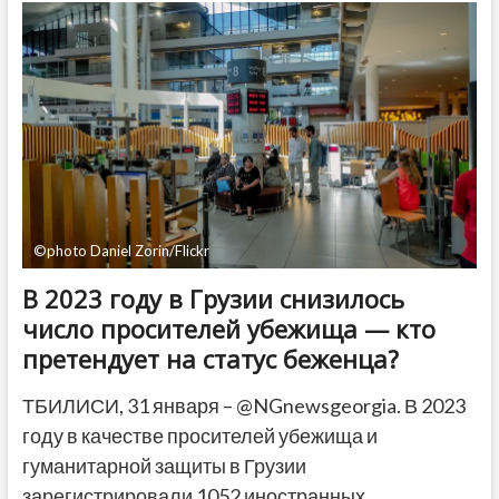
троих
граждан
Грузии,
обокравших
десятки
квартир
©photo Daniel Zorin/Flickr
В 2023 году в Грузии снизилось
число просителей убежища — кто
претендует на статус беженца?
ТБИЛИСИ, 31 января – @NGnewsgeorgia. В 2023
году в качестве просителей убежища и
гуманитарной защиты в Грузии
зарегистрировали 1052 иностранных