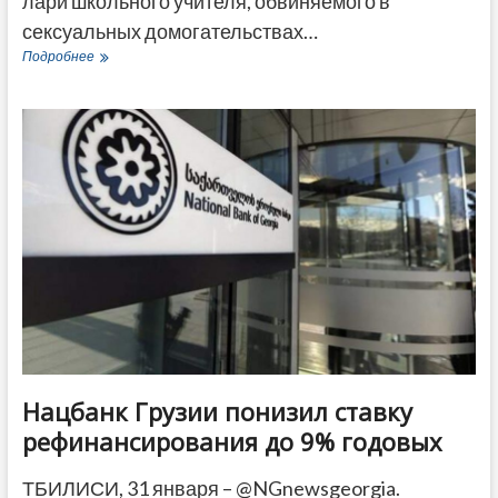
лари школьного учителя, обвиняемого в
сексуальных домогательствах…
В
Подробнее
Грузии
суд
отпустил
под
залог
учителя,
обвиняемого
в
сексуальных
домогательствах
к
коллеге
Нацбанк Грузии понизил ставку
рефинансирования до 9% годовых
ТБИЛИСИ, 31 января – @NGnewsgeorgia.