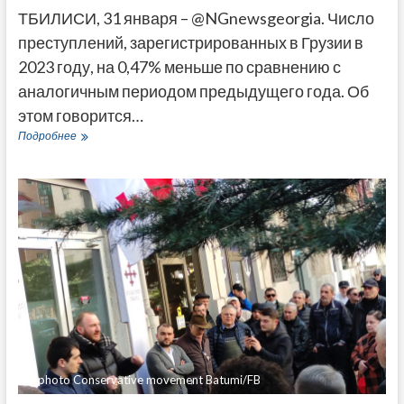
ТБИЛИСИ, 31 января – @NGnewsgeorgia. Число
преступлений, зарегистрированных в Грузии в
2023 году, на 0,47% меньше по сравнению с
аналогичным периодом предыдущего года. Об
этом говорится…
Статистика
Подробнее
МВД
Грузии:
в
2023
году
показатель
преступности
снизился
примерно
на
0,5%
©photo Conservative movement Batumi/FB