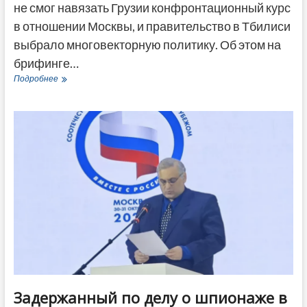
не смог навязать Грузии конфронтационный курс
в отношении Москвы, и правительство в Тбилиси
выбрало многовекторную политику. Об этом на
брифинге…
«Не
Подробнее
навязали
конфронтацию»:
Захарова
похвалила
власти
Грузии
за
многовекторную
политику
Задержанный по делу о шпионаже в