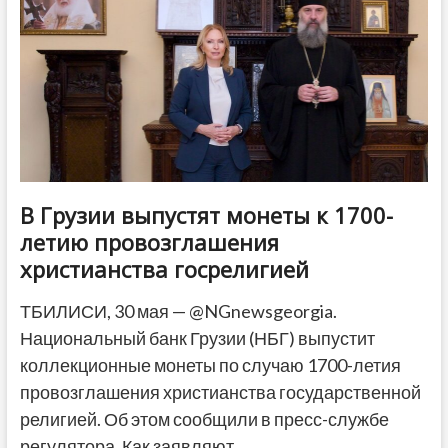
обвинению
в
шпионаже
В Грузии выпустят монеты к 1700-
летию провозглашения
христианства госрелигией
ТБИЛИСИ, 30 мая — @NGnewsgeorgia.
Национальный банк Грузии (НБГ) выпустит
коллекционные монеты по случаю 1700-летия
провозглашения христианства государственной
религией. Об этом сообщили в пресс-службе
регулятора. Как заявляют…