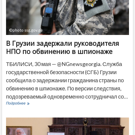
Батуми
пришлось
на
иностранцев
©photo ssg.gov.ge
В Грузии задержали руководителя
НПО по обвинению в шпионаже
ТБИЛИСИ, 30 мая — @NGnewsgeorgia. Служба
государственной безопасности (СГБ) Грузии
сообщила о задержании гражданина страны по
обвинению в шпионаже. По версии следствия,
подозреваемый одновременно сотрудничал со…
В
Подробнее
Грузии
задержали
руководителя
НПО
по