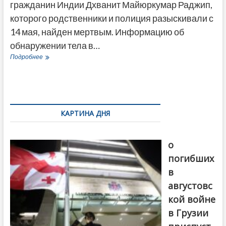
гражданин Индии Дхванит Майюркумар Раджип,
которого родственники и полиция разыскивали с
14 мая, найден мертвым. Информацию об
обнаружении тела в…
Пропавший
Подробнее
две
недели
назад
студент
из
Индии
КАРТИНА ДНЯ
найден
мертвым
В память
в
о
Тбилиси
погибших
в
августовс
кой войне
в Грузии