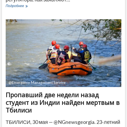
В
Подробнее
Грузии
выпустят
монеты
к
1700-
летию
провозглашения
христианства
госрелигией
@Emergency Management Service
Пропавший две недели назад
студент из Индии найден мертвым в
Тбилиси
ТБИЛИСИ, 30 мая — @NGnewsgeorgia. 23-летний