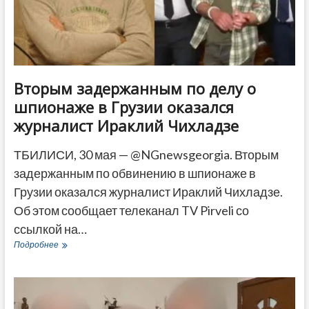
ДРУГОЕ
Вторым задержанным по делу о
шпионаже в Грузии оказался
журналист Ираклий Чихладзе
ТБИЛИСИ, 30 мая — @NGnewsgeorgia. Вторым
задержанным по обвинению в шпионаже в
Грузии оказался журналист Ираклий Чихладзе.
Об этом сообщает телеканал TV Pirveli со
ссылкой на…
Вторым
Подробнее
задержанным
по
делу
о
шпионаже