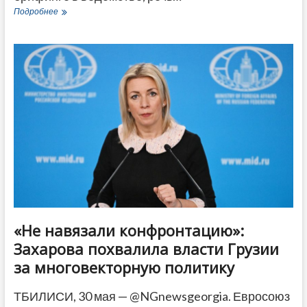
СГБ
Подробнее
Грузии
объявила
о
втором
за
день
задержанном
за
шпионаж
«Не навязали конфронтацию»:
Захарова похвалила власти Грузии
за многовекторную политику
ТБИЛИСИ, 30 мая — @NGnewsgeorgia. Евросоюз