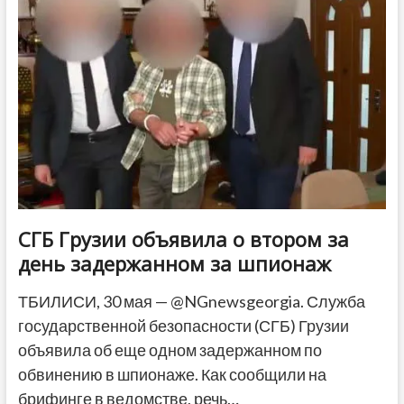
в
Грузии
оказался
журналист
Ираклий
Чихладзе
СГБ Грузии объявила о втором за
день задержанном за шпионаж
ТБИЛИСИ, 30 мая — @NGnewsgeorgia. Служба
государственной безопасности (СГБ) Грузии
объявила об еще одном задержанном по
обвинению в шпионаже. Как сообщили на
брифинге в ведомстве, речь…