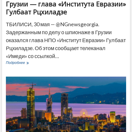
Грузии — глава «Института Евразии»
Гулбаат Рцхиладзе
ТБИЛИСИ, 30 мая — @NGnewsgeorgia.
Задержанным по делу о шпионаже в Грузии
оказался глава НПО «Институт Евразии» Гулбаат
Рцхиладзе. Об этом сообщает телеканал
«Имеди» со ссылкой…
Задержанный
Подробнее
по
делу
о
шпионаже
в
Грузии
—
глава
«Института
Евразии»
Гулбаат
Рцхиладзе