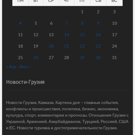
ПН
ВТ
СР
ЧТ
ПТ
СБ
ВС
1
2
3
4
5
6
7
8
9
10
11
12
13
14
15
16
17
18
19
20
21
22
23
24
25
26
27
28
29
30
31
« Апр
Июн »
Новости-Грузия
Новости Грузии, Кавказа. Картина дня – главные события,
конфликты и происшествия, политика, бизнес, экономика,
культура, спорт, комментарии и прогнозы. Отношения Грузии с
Украиной, Арменией, Азербайджаном, Турцией, Россией, США
и ЕС. Новости туризма и достопримечательности Грузии.