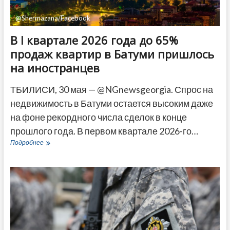
@Shermazana/Facebook
В I квартале 2026 года до 65%
продаж квартир в Батуми пришлось
на иностранцев
ТБИЛИСИ, 30 мая — @NGnewsgeorgia. Спрос на
недвижимость в Батуми остается высоким даже
на фоне рекордного числа сделок в конце
прошлого года. В первом квартале 2026-го…
В
Подробнее
I
квартале
2026
года
до
65%
продаж
квартир
в