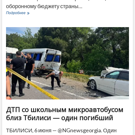
оборонному бюджету страны…
Комитет
Подробнее
Палаты
представителей
США
одобрил
поправки
по
Грузии
к
оборонному
бюджету
ДТП со школьным микроавтобусом
близ Тбилиси — один погибший
ТБИЛИСИ, 6 июня — @NGnewsgeorgia. Один