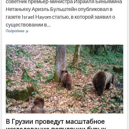
советник премьер-министра Израиля Биньямина
Нетаньяху Ариэль Бульштейн опубликовал в
газете Israel Hayom статью, в которой заявил о
существовании в…
Экс-
Подробнее
советник
Нетаньяху
заявил
о
проиранской
сети
в
Грузии
—
«любимом
месте
отдыха
израильтян»
Фото: Agency of Protected Areas (Georgia)
В Грузии проведут масштабное
исследование популяции бурых