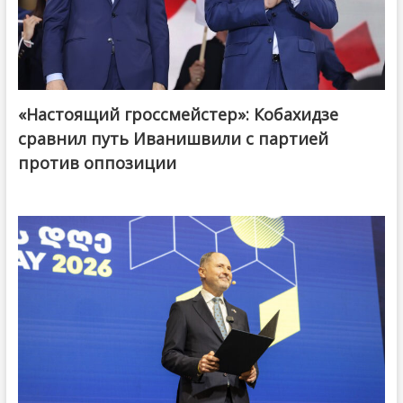
«Настоящий гроссмейстер»: Кобахидзе
@ქართული ოცნება / Georgian Dream
сравнил путь Иванишвили с партией
против оппозиции