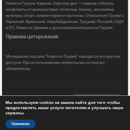
Новости Грузии, Кавказа. Картина дня – главные события,
конфликты и происшествия, политика, бизнес, экономика,
культура, спорт, комментарии и прогнозы. Отношения Грузии с
Украиной, Арменией, Азербайджаном, Турцией, Россией, США
и ЕС. Новости туризма и достопримечательности Грузии.
Правила цитирования
Материалы портала "Новости-Грузия" находятся в открытом
доступе. При использовании гиперссылка на портал
обязательна.
Политика конфиденциальности
Мы используем cookies на нашем сайте для того чтобы
Новости Грузии
| Black Sea Press LTD © 2020 All Rights Reserved /
предоставлять наши услуги читателям и улучшать наши
Design & development —
COCODO BRANDO
сервисы.
Принимаю