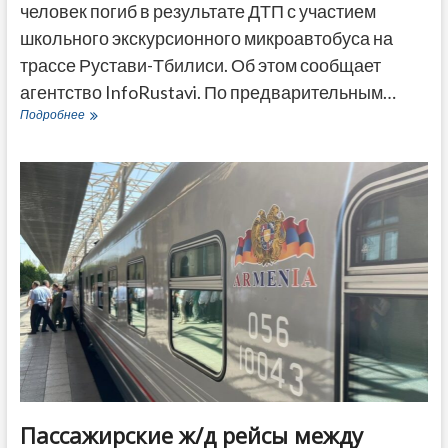
человек погиб в результате ДТП с участием
школьного экскурсионного микроавтобуса на
трассе Рустави-Тбилиси. Об этом сообщает
агентство InfoRustavi. По предварительным…
ДТП
Подробнее
со
школьным
микроавтобусом
близ
Тбилиси
—
один
погибший
Пассажирские ж/д рейсы между