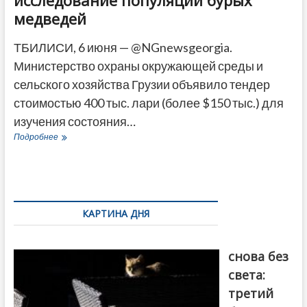
медведей
ТБИЛИСИ, 6 июня — @NGnewsgeorgia.
Министерство охраны окружающей среды и
сельского хозяйства Грузии объявило тендер
стоимостью 400 тыс. лари (более $150 тыс.) для
изучения состояния…
В
Подробнее
Грузии
проведут
масштабное
исследование
популяции
бурых
КАРТИНА ДНЯ
медведей
Грузия
снова без
света:
третий