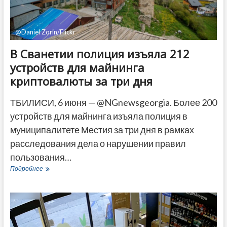
@Daniel Zorin/Flickr
В Сванетии полиция изъяла 212
устройств для майнинга
криптовалюты за три дня
ТБИЛИСИ, 6 июня — @NGnewsgeorgia. Более 200
устройств для майнинга изъяла полиция в
муниципалитете Местия за три дня в рамках
расследования дела о нарушении правил
пользования…
В
Подробнее
Сванетии
полиция
изъяла
212
устройств
для