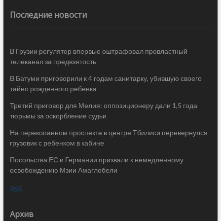
Последние новости
В Грузии регулятор впервые оштрафовал провластный
телеканал за предвзятость
В Батуми приговорили к 4 годам санитарку, убившую своего
тайно рожденного ребенка
Третий приговор для Мелия: оппозиционеру дали 1,5 года
тюрьмы за оскорбление судьи
На перекопанном проспекте в центре Тбилиси перевернулся
грузовик с ребенком в кабине
Посольства ЕС и Германии призвали к немедленному
освобождению Мзии Амаглобели
RSS
Архив