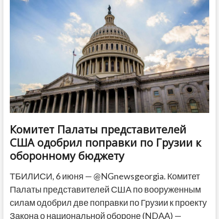
Tower
бизнесмен
купил
тбилисского
девелопера
m²
Комитет Палаты представителей
США одобрил поправки по Грузии к
оборонному бюджету
ТБИЛИСИ, 6 июня — @NGnewsgeorgia. Комитет
Палаты представителей США по вооруженным
силам одобрил две поправки по Грузии к проекту
Закона о национальной обороне (NDAA) —