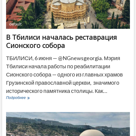
ДРУГОЕ
default
В Тбилиси началась реставрация
Сионского собора
ТБИЛИСИ, 6 июня — @NGnewsgeorgia. Мэрия
Тбилиси начала работы по реабилитации
Сионского собора — одного из главных храмов
Грузинской православной церкви, значимого
исторического памятника столицы. Как…
В
Подробнее
Тбилиси
началась
реставрация
Сионского
собора