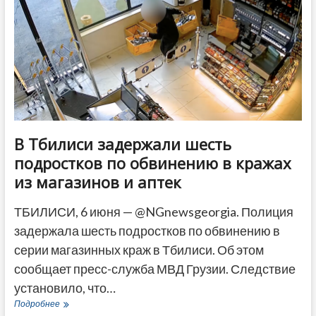
майнинга
криптовалюты
за
три
дня
В Тбилиси задержали шесть
подростков по обвинению в кражах
из магазинов и аптек
ТБИЛИСИ, 6 июня — @NGnewsgeorgia. Полиция
задержала шесть подростков по обвинению в
серии магазинных краж в Тбилиси. Об этом
сообщает пресс-служба МВД Грузии. Следствие
установило, что…
В
Подробнее
Тбилиси