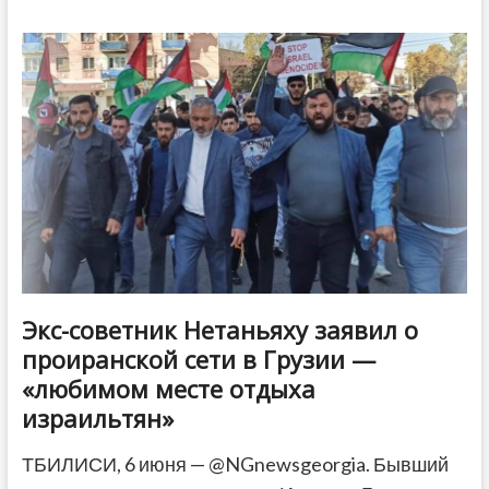
задержали
шесть
подростков
по
обвинению
в
кражах
из
магазинов
и
аптек
Экс-советник Нетаньяху заявил о
проиранской сети в Грузии —
«любимом месте отдыха
израильтян»
ТБИЛИСИ, 6 июня — @NGnewsgeorgia. Бывший