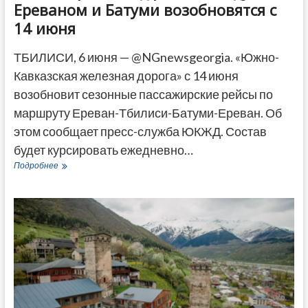
Ереваном и Батуми возобновятся с
14 июня
ТБИЛИСИ, 6 июня — @NGnewsgeorgia. «Южно-
Кавказская железная дорога» с 14 июня
возобновит сезонные пассажирские рейсы по
маршруту Ереван-Тбилиси-Батуми-Ереван. Об
этом сообщает пресс-служба ЮКЖД. Состав
будет курсировать ежедневно…
Пассажирские
Подробнее
ж/
д
рейсы
между
Ереваном
и
Батуми
возобновятся
с
14
июня