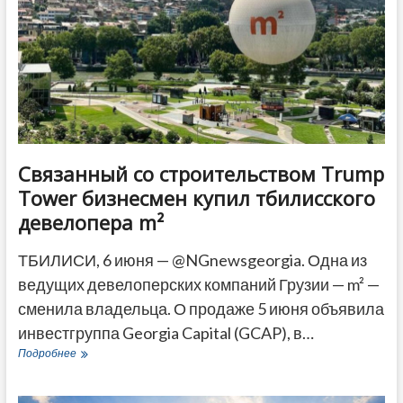
Связанный со строительством Trump
Tower бизнесмен купил тбилисского
девелопера m²
ТБИЛИСИ, 6 июня — @NGnewsgeorgia. Одна из
ведущих девелоперских компаний Грузии — m² —
сменила владельца. О продаже 5 июня объявила
инвестгруппа Georgia Capital (GCAP), в…
Связанный
Подробнее
со
строительством
Trump