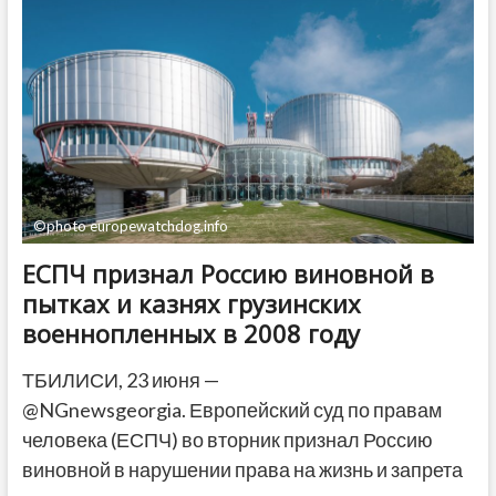
лидер
непризнанной
Южной
Осетии
назначен
советником
Путина
©photo europewatchdog.info
ЕСПЧ признал Россию виновной в
пытках и казнях грузинских
военнопленных в 2008 году
ТБИЛИСИ, 23 июня —
@NGnewsgeorgia. Европейский суд по правам
человека (ЕСПЧ) во вторник признал Россию
виновной в нарушении права на жизнь и запрета