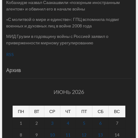
Кобахидзе назвал Саакашвили «позорным иностранным
агентом» и обвинил его в начале войны
«С молитвой о мире и единстве»: ГПЦ вспомнила подвиг
военных и духовных лиц в войне 2008 года
МИД Грузии в годовщину войны с Россией заявил о
приверженности мирному урегулированию
RSS
Архив
ИЮНЬ 2026
ПН
ВТ
СР
ЧТ
ПТ
СБ
ВС
1
2
3
4
5
6
7
8
9
10
11
12
13
14