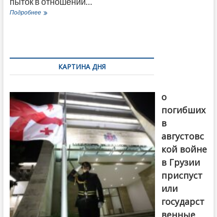
пыток в отношении…
ЕСПЧ
Подробнее
признал
Россию
виновной
в
пытках
и
КАРТИНА ДНЯ
казнях
грузинских
В память
военнопленных
о
в
2008
погибших
году
в
августовс
кой войне
в Грузии
приспуст
или
государст
венные