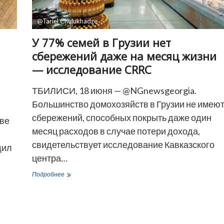
@Tariel Chulukhadze
У 77% семей в Грузии нет
сбережений даже на месяц жизни
— исследование CRRC
ТБИЛИСИ, 18 июня — @NGnewsgeorgia.
Большинство домохозяйств в Грузии не имею
сбережений, способных покрыть даже один
ве
месяц расходов в случае потери дохода,
свидетельствует исследование Кавказского
щил
центра…
У
Подробнее
77%
семей
в
Грузии
нет