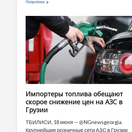
Делегация
Подробнее
Комитета
Совета
Европы
по
превенции
пыток
посещает
Грузию
Импортеры топлива обещают
скорое снижение цен на АЗС в
Грузии
ТБИЛИСИ, 18 июня — @NGnewsgeorgia.
Крупнейшие розничные сети АЗС в Грузии