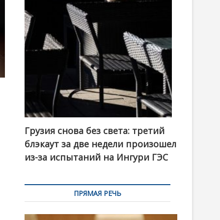
t
o
n
Грузия снова без света: третий
блэкаут за две недели произошел
из-за испытаний на Ингури ГЭС
ПРЯМАЯ РЕЧЬ