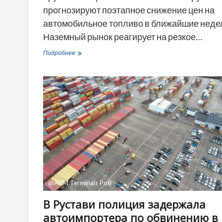
прогнозируют поэтапное снижение цен на
автомобильное топливо в ближайшие неде
Наземный рынок реагирует на резкое…
Импортеры
Подробнее
топлива
обещают
скорое
снижение
цен
на
АЗС
в
Грузии
@APM Terminals Poti
В Рустави полиция задержала
автоимпортера по обвинению в