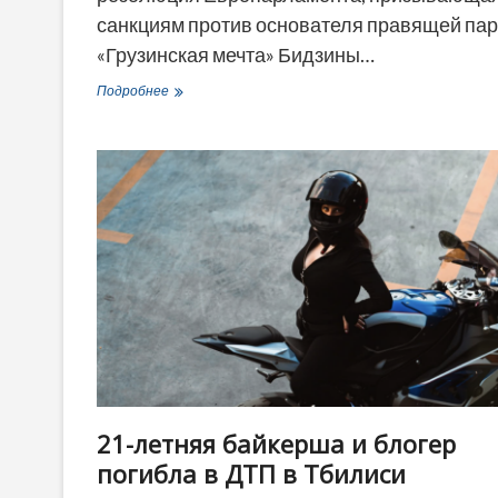
санкциям против основателя правящей па
«Грузинская мечта» Бидзины…
В
Подробнее
Тбилиси
назвали
резолюцию
ЕП
о
санкциях
«ложным
нарративом»,
признав
ее
политический
вес
21-летняя байкерша и блогер
погибла в ДТП в Тбилиси