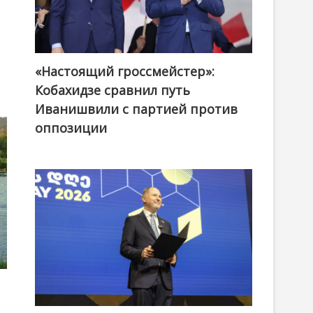
«Настоящий гроссмейстер»:
@ქართული ოცნება / Georgian Dream
Кобахидзе сравнил путь
Иванишвили с партией против
оппозиции