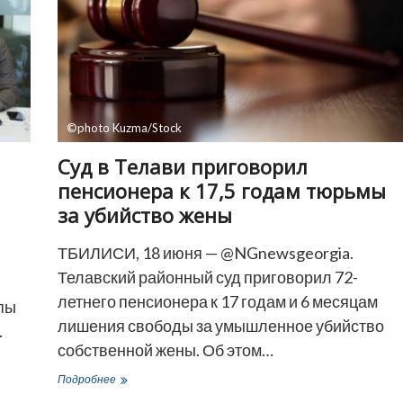
©photo Kuzma/Stock
Суд в Телави приговорил
пенсионера к 17,5 годам тюрьмы
за убийство жены
ТБИЛИСИ, 18 июня — @NGnewsgeorgia.
Телавский районный суд приговорил 72-
летнего пенсионера к 17 годам и 6 месяцам
пы
лишения свободы за умышленное убийство
.
собственной жены. Об этом…
Суд
Подробнее
в