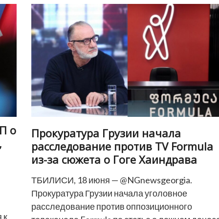
сбережений
даже
на
месяц
жизни
—
исследование
CRRC
П о
Прокуратура Грузии начала
,
расследование против TV Formula
из-за сюжета о Гоге Хаиндрава
ТБИЛИСИ, 18 июня — @NGnewsgeorgia.
Прокуратура Грузии начала уголовное
расследование против оппозиционного
 к