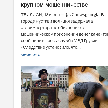
крупном мошенничестве
ТБИЛИСИ, 18 июня — @NGnewsgeorgia. В
городе Рустави полиция задержала
автоимпортера по обвинению в
мошенническом присвоении денег клиенто
сообщили в пресс-службе МВД Грузии.
«Следствие установило, что…
В
Подробнее
Рустави
полиция
задержала
автоимпортера
по
обвинению
в
крупном
мошенничестве