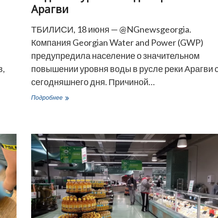
Арагви
ТБИЛИСИ, 18 июня — @NGnewsgeorgia.
Компания Georgian Water and Power (GWP)
предупредила население о значительном
в,
повышении уровня воды в русле реки Арагви 
сегодняшнего дня. Причиной…
GWP
Подробнее
предупредила
о
резком
подъеме
уровня
воды
в
реке
Арагви