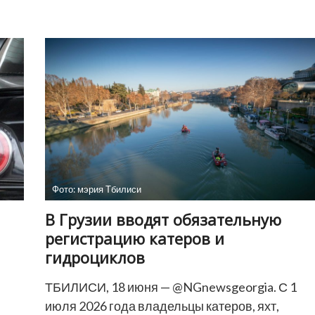
Телави
приговорил
пенсионера
к
17,5
годам
тюрьмы
за
убийство
жены
Фото: мэрия Тбилиси
В Грузии вводят обязательную
регистрацию катеров и
гидроциклов
ТБИЛИСИ, 18 июня — @NGnewsgeorgia. С 1
июля 2026 года владельцы катеров, яхт,