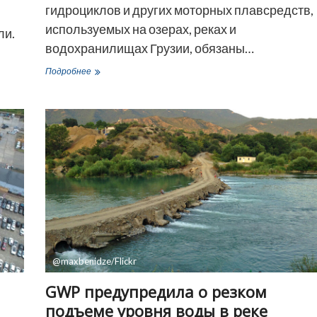
гидроциклов и других моторных плавсредств,
используемых на озерах, реках и
ли.
водохранилищах Грузии, обязаны…
В
Подробнее
Грузии
вводят
обязательную
регистрацию
катеров
и
гидроциклов
@maxbenidze/Flickr
GWP предупредила о резком
подъеме уровня воды в реке