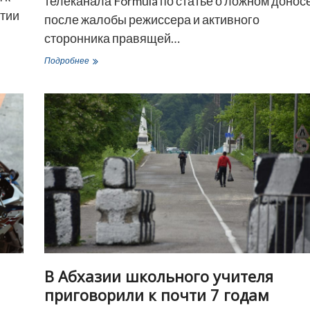
телеканала Formula по статье о ложном донос
ртии
после жалобы режиссера и активного
сторонника правящей…
Прокуратура
Подробнее
Грузии
начала
расследование
против
TV
Formula
из-
за
сюжета
о
Гоге
Хаиндрава
В Абхазии школьного учителя
приговорили к почти 7 годам