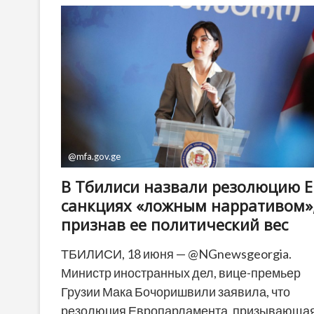
задержан
по
делу
об
убийстве
российского
карикатуриста
в
Польше
@mfa.gov.ge
В Тбилиси назвали резолюцию Е
санкциях «ложным нарративом»
признав ее политический вес
ТБИЛИСИ, 18 июня — @NGnewsgeorgia.
Министр иностранных дел, вице-премьер
Грузии Мака Бочоришвили заявила, что
резолюция Европарламента, призывающая