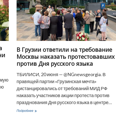
а
В Грузии ответили на требование
чи
Москвы наказать протестовавших
против Дня русского языка
ТБИЛИСИ, 20 июня — @NGnewsgeorgia. В
ьмую
правящей партии «Грузинская мечта»
ию
дистанцировались от требований МИД РФ
наказать участников акции протеста против
празднования Дня русского языка в центре…
В
Подробнее
Грузии