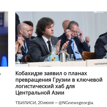
ответили
на
требование
Москвы
наказать
протестовавших
против
Дня
русского
языка
@gov.ge
Кобахидзе заявил о планах
у
превращения Грузии в ключевой
логистический хаб для
Центральной Азии
ТБИЛИСИ, 20 июня — @NGnewsgeorgia.