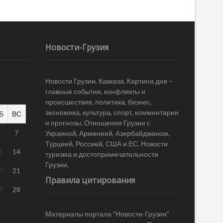
Новости-Грузия
Новости Грузии, Кавказа. Картина дня –
главные события, конфликты и
происшествия, политика, бизнес,
экономика, культура, спорт, комментарии
Б
ВС
и прогнозы. Отношения Грузии с
6
7
Украиной, Арменией, Азербайджаном,
Турцией, Россией, США и ЕС. Новости
3
14
туризма и достопримечательности
Грузии.
0
21
Правила цитирования
7
28
Материалы портала "Новости-Грузия"