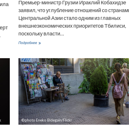
Премьер-министр Грузии Ираклий Кобахидзе
вила
заявил, что углубление отношений со странам
Центральной Азии стало одним из главных
внешнеэкономических приоритетов Тбилиси,
ерт
поскольку власти…
…
Кобахидзе
Подробнее
заявил
о
планах
превращения
Грузии
в
ключевой
логистический
хаб
для
Центральной
Азии
k
©photo Eneko Bidegain/Flickr