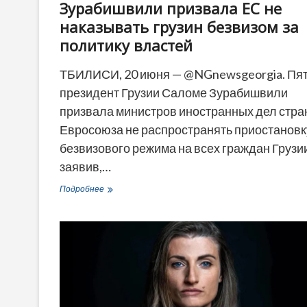
Зурабишвили призвала ЕС не
наказывать грузин безвизом за
политику властей
ТБИЛИСИ, 20 июня — @NGnewsgeorgia. Пя
президент Грузии Саломе Зурабишвили
призвала министров иностранных дел стра
Евросоюза не распространять приостановк
безвизового режима на всех граждан Грузи
заявив,…
Зурабишвили
Подробнее
призвала
ЕС
не
наказывать
грузин
безвизом
за
политику
властей