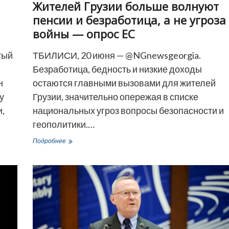
Жителей Грузии больше волнуют
пенсии и безработица, а не угроза
войны — опрос ЕС
тый
ТБИЛИСИ, 20 июня — @NGnewsgeorgia.
Безработица, бедность и низкие доходы
н
остаются главными вызовами для жителей
у
Грузии, значительно опережая в списке
и,
национальных угроз вопросы безопасности и
геополитики.…
Жителей
Подробнее
Грузии
больше
волнуют
пенсии
и
безработица,
а
не
угроза