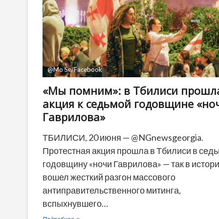
@Mo Se/Facebook
«Мы помним»: в Тбилиси прошл
акция к седьмой годовщине «но
Гаврилова»
ТБИЛИСИ, 20 июня — @NGnewsgeorgia.
Протестная акция прошла в Тбилиси в сед
годовщину «ночи Гаврилова» — так в истор
вошел жесткий разгон массового
антиправительственного митинга,
вспыхнувшего…
«Мы