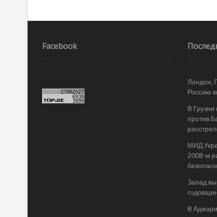
4
октября»
покинула
Грузию
перед
Facebook
Послед
вынесением
обвинительного
приговора
Лондон, 
Россию в
В Грузии
против Б
расстрел
МИД Укра
2008-м р
безопасн
Запад вы
годовщин
В Аджари