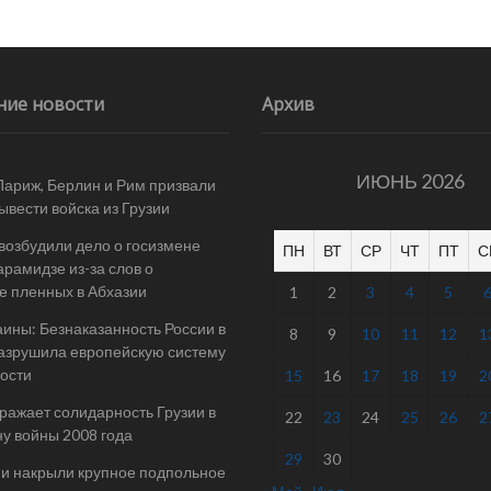
на
пытки
и
угрозы
на
ние новости
Архив
митингах:
комиссар
СЕ
выпустил
ИЮНЬ 2026
Париж, Берлин и Рим призвали
разгромный
ывести войска из Грузии
меморандум
по
 возбудили дело о госизмене
Грузии
ПН
ВТ
СР
ЧТ
ПТ
С
арамидзе из-за слов о
е пленных в Абхазии
1
2
3
4
5
ины: Безнаказанность России в
8
9
10
11
12
1
азрушила европейскую систему
ости
15
16
17
18
19
2
ражает солидарность Грузии в
22
23
24
25
26
2
у войны 2008 года
29
30
и накрыли крупное подпольное