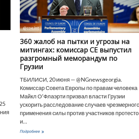
войны
—
опрос
ЕС
@coe.int
360 жалоб на пытки и угрозы на
митингах: комиссар СЕ выпустил
разгромный меморандум по
Грузии
ТБИЛИСИ, 20 июня — @NGnewsgeorgia.
Комиссар Совета Европы по правам человека
Майкл О’Флаэрти призвал власти Грузии
25
ускорить расследование случаев чрезмерног
ения
применения силы против участников протесто
и…
360
Подробнее
жалоб