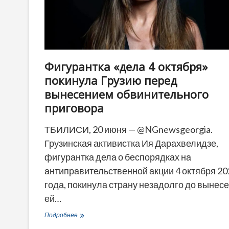
Фигурантка «дела 4 октября»
покинула Грузию перед
вынесением обвинительного
приговора
ТБИЛИСИ, 20 июня — @NGnewsgeorgia.
Грузинская активистка Ия Дарахвелидзе,
фигурантка дела о беспорядках на
антиправительственной акции 4 октября 20
года, покинула страну незадолго до вынес
ей…
Фигурантка
Подробнее
«дела