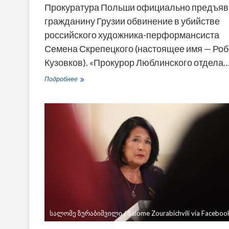
Прокуратура Польши официально предъя
гражданину Грузии обвинение в убийстве
российского художника-перформансиста
Семена Скрепецкого (настоящее имя — Роб
Кузовков). «Прокурор Люблинского отдела
Польша
Подробнее
предъявила
гражданину
Грузии
обвинение
в
убийстве
российского
художника
Скрепецкого
სალომე ზურაბიშვილი / Salome Zourabichvili via Faceboo