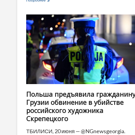
Подробнее
помним»:
в
Тбилиси
прошла
акция
к
седьмой
годовщине
«ночи
Гаврилова»
Польша предъявила гражданин
Грузии обвинение в убийстве
российского художника
Скрепецкого
ТБИЛИСИ, 20 июня — @NGnewsgeorgia.