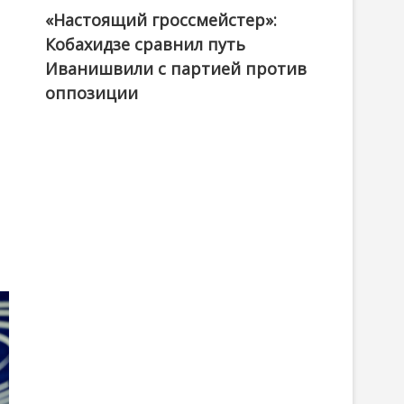
«Настоящий гроссмейстер»:
@ქართული ოცნება / Georgian Dream
Кобахидзе сравнил путь
Иванишвили с партией против
оппозиции