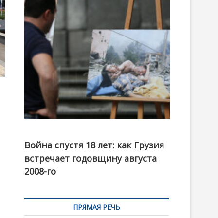
t
o
n
Фотовыставка на тему августовской войны 2008
года в Тбилиси, август 2018 года. Фото: Первый
Война спустя 18 лет: как Грузия
канал
встречает годовщину августа
2008-го
ПРЯМАЯ РЕЧЬ