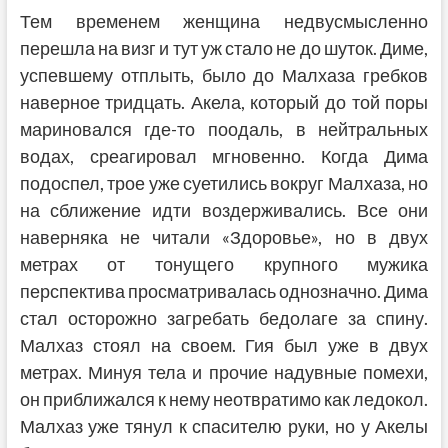
Тем временем женщина недвусмысленно
перешла на визг и тут уж стало не до шуток. Диме,
успевшему отплыть, было до Малхаза гребков
наверное тридцать. Акела, который до той поры
мариновался где-то поодаль, в нейтральных
водах, среагировал мгновенно. Когда Дима
подоспел, трое уже суетились вокруг Малхаза, но
на сближение идти воздерживались. Все они
наверняка не читали «Здоровье», но в двух
метрах от тонущего крупного мужика
перспектива просматривалась однозначно. Дима
стал осторожно загребать бедолаге за спину.
Малхаз стоял на своем. Гия был уже в двух
метрах. Минуя тела и прочие надувные помехи,
он приближался к нему неотвратимо как ледокол.
Малхаз уже тянул к спасителю руки, но у Акелы