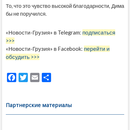
То, что это чувство высокой благодарности, Дима
бы не поручился.
«Новости-Грузия» в Telegram:
подписаться
>>>
«Новости-Грузия» в Facebook:
перейти и
обсудить >>>
F
T
E
О
ac
w
m
тп
e
itt
ai
р
b
er
l
а
Партнерские материалы
o
в
o
и