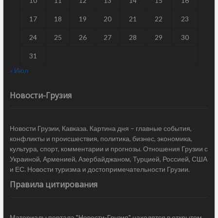
10
11
12
13
14
15
16
17
18
19
20
21
22
23
24
25
26
27
28
29
30
31
« Июл
Новости-Грузия
Новости Грузии, Кавказа. Картина дня – главные события,
конфликты и происшествия, политика, бизнес, экономика,
культура, спорт, комментарии и прогнозы. Отношения Грузии с
Украиной, Арменией, Азербайджаном, Турцией, Россией, США
и ЕС. Новости туризма и достопримечательности Грузии.
Правила цитирования
Материалы портала "Новости-Грузия" находятся в открытом