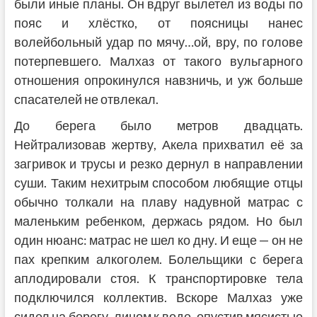
были иные планы. Он вдруг вылетел из воды по
пояс и хлёстко, от поясницы нанес
волейбольный удар по мячу…ой, вру, по голове
потерпевшего. Малхаз от такого вульгарного
отношения опрокинулся навзничь, и уж больше
спасателей не отвлекал.
До берега было метров двадцать.
Нейтрализовав жертву, Акела прихватил её за
загривок и трусы и резко дернул в направлении
суши. Таким нехитрым способом любящие отцы
обычно толкали на плаву надувной матрас с
маленьким ребенком, держась рядом. Но был
один нюанс: матрас не шел ко дну. И еще — он не
пах крепким алкоголем. Болельщики с берега
аплодировали стоя. К транспортировке тела
подключился коллектив. Вскоре Малхаз уже
сидел на берегу, лицом к воде, опустив мясистые