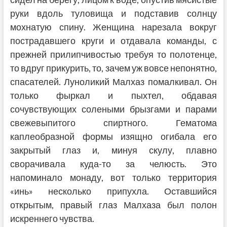
руки вдоль туловища и подставив солнцу
мохнатую спину. Женщина нарезала вокруг
пострадавшего круги и отдавала команды, с
прежней прилипчивостью требуя то полотенце,
то вдруг прикурить, то, зачем уж вовсе непонятно,
спасателей. Луноликий Малхаз помалкивал. Он
только фыркал и пыхтел, обдавая
сочувствующих солеными брызгами и парами
свежевыпитого спиртного. Гематома
каплеобразной формы изящно огибала его
закрытый глаз и, минуя скулу, плавно
сворачивала куда-то за челюсть. Это
напоминало монаду, вот только территория
«инь» несколько припухла. Оставшийся
открытым, правый глаз Малхаза был полон
искреннего чувства.