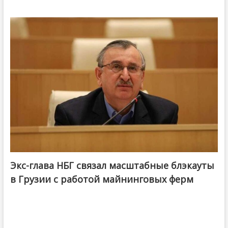
Экс-глава НБГ связал масштабные блэкауты
в Грузии с работой майнинговых ферм