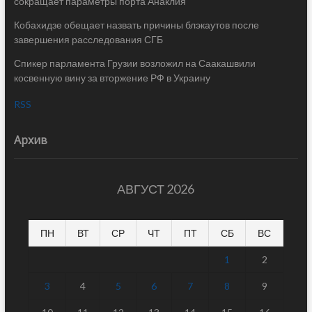
сокращает параметры порта Анаклия
Кобахидзе обещает назвать причины блэкаутов после
завершения расследования СГБ
Спикер парламента Грузии возложил на Саакашвили
косвенную вину за вторжение РФ в Украину
RSS
Архив
АВГУСТ 2026
ПН
ВТ
СР
ЧТ
ПТ
СБ
ВС
1
2
3
4
5
6
7
8
9