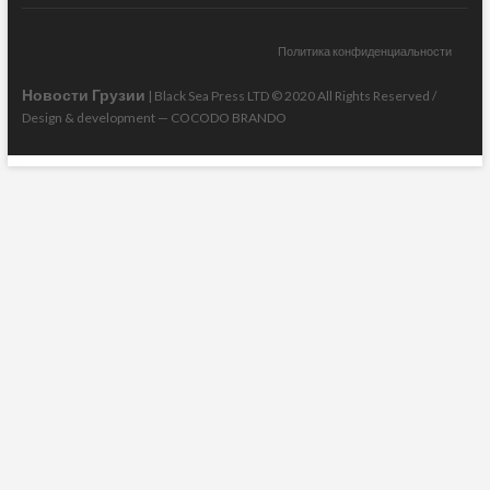
Политика конфиденциальности
Новости Грузии
| Black Sea Press LTD © 2020 All Rights Reserved /
Design & development —
COCODO BRANDO