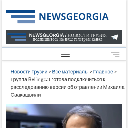
Skip
to
Нов
САМАЯ
content
АКТУАЛ
Гру
ИНФОР
О СОБ
В ГРУЗ
НОВОС
M
ГРУЗИИ
e
ОНЛАЙН
n
Новости Грузии
>
Все материалы
>
Главное
>
САЙТЕ 
u
Группа Bellingcat готова подключиться к
НАЙДЕ
B
расследованию версии об отравлении Михаила
НОВОС
u
Саакашвили
ПОЛИТ
t
ЭКОНО
t
КУЛЬТУ
o
СПОРТА
n
МНОГО