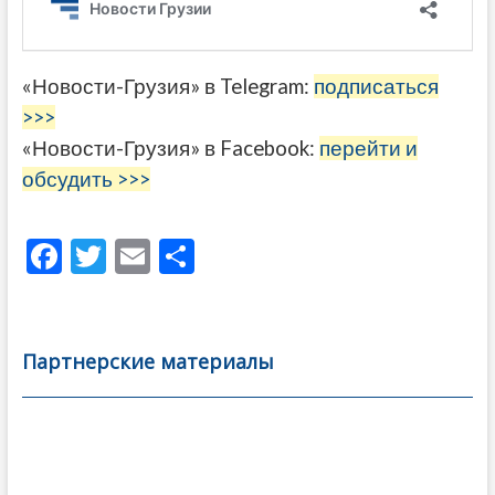
«Новости-Грузия» в Telegram:
подписаться
>>>
«Новости-Грузия» в Facebook:
перейти и
обсудить >>>
F
T
E
О
ac
w
m
тп
e
itt
ai
р
b
er
l
а
Партнерские материалы
o
в
o
и
k
ть
Навигация