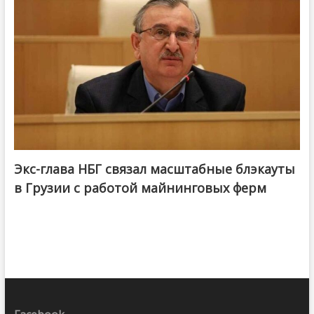
Экс-глава НБГ связал масштабные блэкауты
в Грузии с работой майнинговых ферм