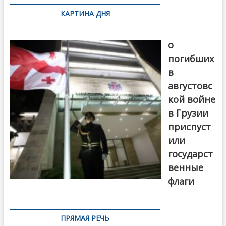
по
КАРТИНА ДНЯ
записям
В память
о
погибших
в
августовс
кой войне
в Грузии
приспуст
или
государст
венные
флаги
ПРЯМАЯ РЕЧЬ