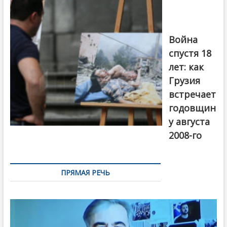
войны 2008
года в Тбилиси,
август 2018
года. Фото:
Война
Первый канал
спустя 18
лет: как
Грузия
встречает
годовщин
у августа
2008-го
ПРЯМАЯ РЕЧЬ