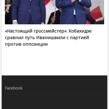
«Настоящий гроссмейстер»: Кобахидзе
@ქართული ოცნება / Georgian Dream
сравнил путь Иванишвили с партией
против оппозиции
Facebook