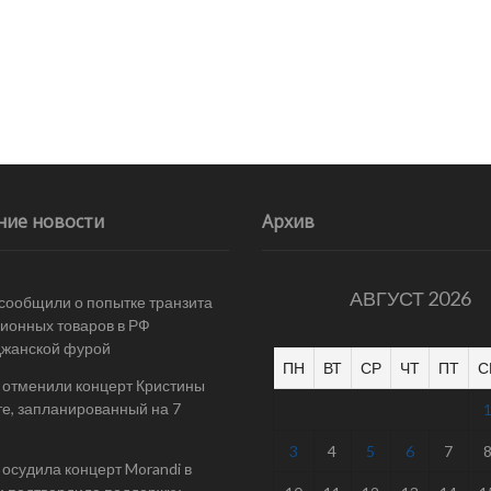
ние новости
Архив
АВГУСТ 2026
 сообщили о попытке транзита
ионных товаров в РФ
джанской фурой
ПН
ВТ
СР
ЧТ
ПТ
С
 отменили концерт Кристины
е, запланированный на 7
3
4
5
6
7
осудила концерт Morandi в