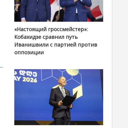
«Настоящий гроссмейстер»:
@ქართული ოცნება / Georgian Dream
Кобахидзе сравнил путь
Иванишвили с партией против
оппозиции