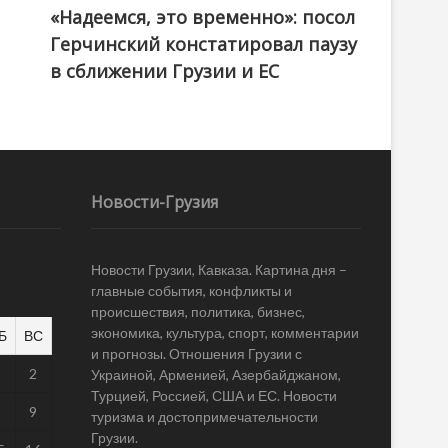
«Надеемся, это временно»: посол
Герчинский констатировал паузу
в сближении Грузии и ЕС
Новости-Грузия
Новости Грузии, Кавказа. Картина дня –
главные события, конфликты и
происшествия, политика, бизнес,
экономика, культура, спорт, комментарии
Б
ВС
и прогнозы. Отношения Грузии с
1
2
Украиной, Арменией, Азербайджаном,
Турцией, Россией, США и ЕС. Новости
8
9
туризма и достопримечательности
Грузии.