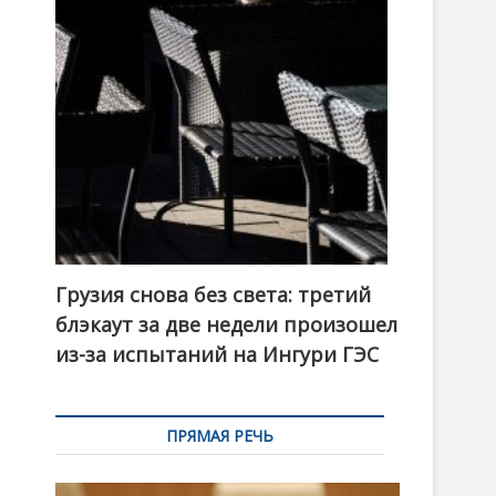
t
o
n
Грузия снова без света: третий
блэкаут за две недели произошел
из-за испытаний на Ингури ГЭС
ПРЯМАЯ РЕЧЬ