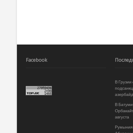
Facebook
Послед
В Грузии
подсанкц
азербай
В Батуми
Орбакайт
августа
Румыния 