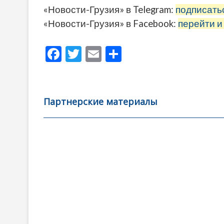
«Новости-Грузия» в Telegram:
подписать
«Новости-Грузия» в Facebook:
перейти и
F
T
E
О
ac
w
m
тп
e
itt
ai
р
b
er
l
а
Партнерские материалы
o
в
o
и
k
ть
Навигация
по
записям