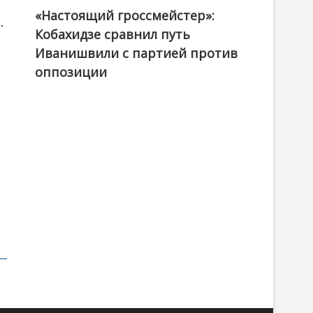
«Настоящий гроссмейстер»:
@ქართული ოცნება / Georgian Dream
.
Кобахидзе сравнил путь
Иванишвили с партией против
оппозиции