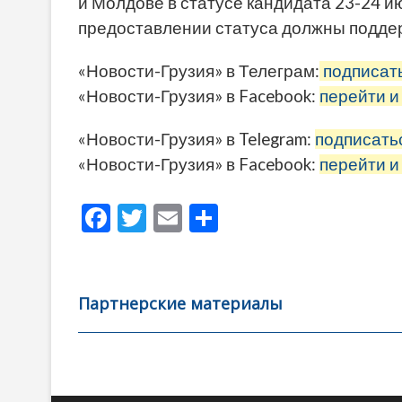
и Молдове в статусе кандидата 23-24 и
предоставлении статуса должны поддер
«Новости-Грузия» в Телеграм:
подписат
«Новости-Грузия» в Facebook:
перейти и
«Новости-Грузия» в Telegram:
подписать
«Новости-Грузия» в Facebook:
перейти и
F
T
E
О
ac
w
m
тп
e
itt
ai
р
b
er
l
а
Партнерские материалы
o
в
o
и
k
ть
Навигация