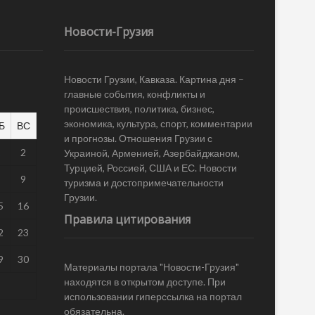
Новости-Грузия
Новости Грузии, Кавказа. Картина дня –
главные события, конфликты и
происшествия, политика, бизнес,
экономика, культура, спорт, комментарии
Б
ВС
и прогнозы. Отношения Грузии с
1
2
Украиной, Арменией, Азербайджаном,
Турцией, Россией, США и ЕС. Новости
8
9
туризма и достопримечательности
Грузии.
5
16
Правила цитирования
2
23
9
30
Материалы портала "Новости-Грузия"
находятся в открытом доступе. При
использовании гиперссылка на портал
обязательна.