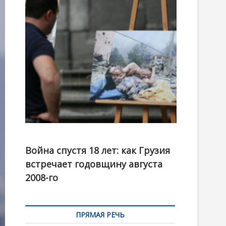
t
o
n
Фотовыставка на тему августовской войны 2008
года в Тбилиси, август 2018 года. Фото: Первый
Война спустя 18 лет: как Грузия
канал
встречает годовщину августа
2008-го
ПРЯМАЯ РЕЧЬ