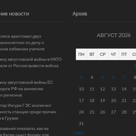
ние новости
Архив
АВГУСТ 2026
илиси арестовал двух
еннолетних по делу о
ном избиении учителя
ПН
ВТ
СР
ЧТ
ПТ
С
ину августовской войны в НАТО
али от России вывести войска
3
4
5
6
7
ину августовской войны ЕС
 курсе РФ на аннексию
10
11
12
13
14
1
их регионов
17
18
19
20
21
2
тор Ингури ГЭС исключил
ность станции среди причин
24
25
26
27
28
2
 в Грузии
31
ования показало, как на
« Июл
в Китае шьют форму для