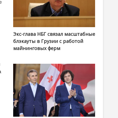
е
Экс-глава НБГ связал масштабные
блэкауты в Грузии с работой
майнинговых ферм
и
а