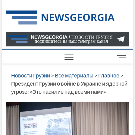
Skip
to
Нов
САМАЯ
content
АКТУАЛ
Гру
ИНФОР
О СОБ
В ГРУЗ
НОВОС
M
ГРУЗИИ
e
ОНЛАЙН
n
Новости Грузии
>
Все материалы
>
Главное
>
САЙТЕ 
u
Президент Грузии о войне в Украине и ядерной
НАЙДЕ
B
угрозе: «Это насилие над всеми нами»
НОВОС
u
ПОЛИТ
t
ЭКОНО
t
КУЛЬТУ
o
СПОРТА
n
МНОГО