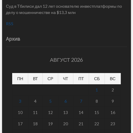
Суд в Тбилиси дал 12 лет основателю инвестплатформы по
делу о мошенничестве на $13,3 млн
RSS
Архив
АВГУСТ 2026
ПН
ВТ
СР
ЧТ
ПТ
СБ
ВС
1
2
3
4
5
6
7
8
9
10
11
12
13
14
15
16
17
18
19
20
21
22
23