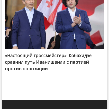
«Настоящий гроссмейстер»: Кобахидзе
@ქართული ოცნება / Georgian Dream
сравнил путь Иванишвили с партией
против оппозиции