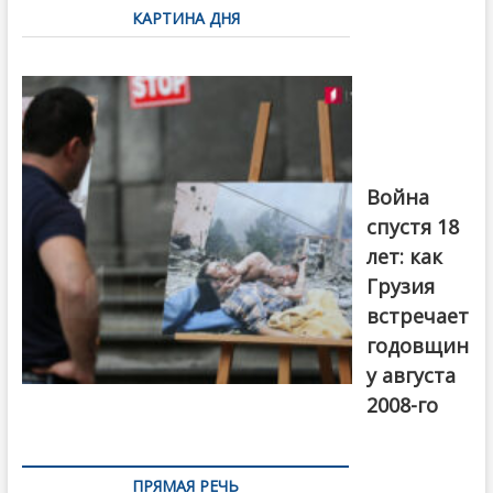
КАРТИНА ДНЯ
записям
Фотовыставка
на тему
августовской
войны 2008
года в Тбилиси,
август 2018
года. Фото:
Война
Первый канал
спустя 18
лет: как
Грузия
встречает
годовщин
у августа
2008-го
ПРЯМАЯ РЕЧЬ