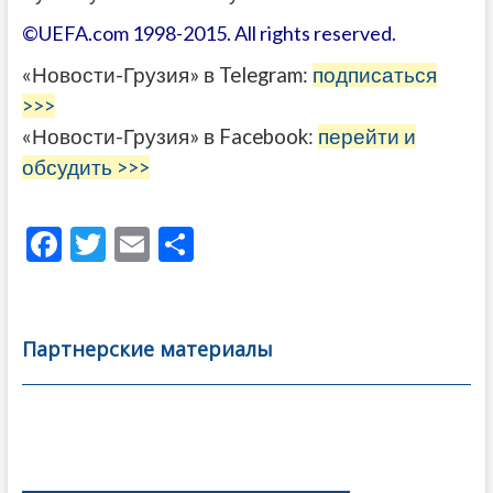
©UEFA.com 1998-2015. All rights reserved.
«Новости-Грузия» в Telegram:
подписаться
>>>
«Новости-Грузия» в Facebook:
перейти и
обсудить >>>
F
T
E
О
ac
w
m
тп
e
itt
ai
р
b
er
l
а
Партнерские материалы
o
в
o
и
k
ть
Навигация
по