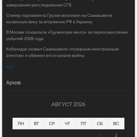
завершения расследования СГБ
Спикер парламента Грузии возложил на Саакашвили
косвенную вину за вторжение РФ в Украину
В Москве похвалили «Грузинскую мечту» за переосмысление
событий 2008 года
Кобахидзе назвал Саакашвили «позорным иностранным
агентом» и обвинил его в начале войны
RSS
Архив
АВГУСТ 2026
ПН
ВТ
СР
ЧТ
ПТ
СБ
ВС
1
2