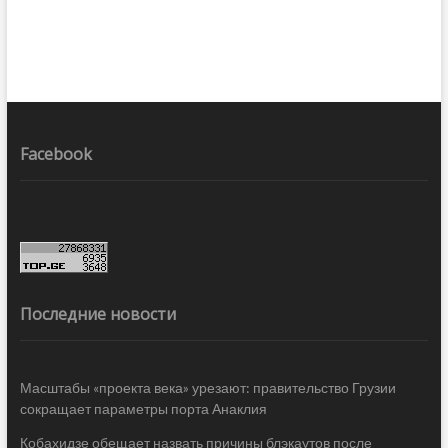
Facebook
Последние новости
Масштабы «проекта века» урезают: правительство Грузии
сокращает параметры порта Анаклия
Кобахидзе обещает назвать причины блэкаутов после