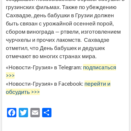
грузинских фильмах. Также по убеждению
Сахвадзе, день бабушки в Грузии должен
быть связан с урожайной осенней порой,
сбором винограда — ртвели, изготовлением
чурчхелы и прочих лакомств. Сахвадзе
отметил, что День бабушек и дедушек
отмечают во многих странах мира.
«Новости-Грузия» в Telegram:
подписаться
>>>
«Новости-Грузия» в Facebook:
перейти и
обсудить >>>
F
T
E
О
ac
w
m
тп