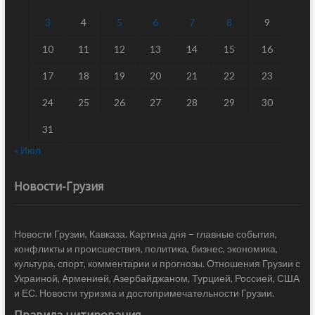
3
4
5
6
7
8
9
10
11
12
13
14
15
16
17
18
19
20
21
22
23
24
25
26
27
28
29
30
31
« Июл
Новости-Грузия
Новости Грузии, Кавказа. Картина дня – главные события,
конфликты и происшествия, политика, бизнес, экономика,
культура, спорт, комментарии и прогнозы. Отношения Грузии с
Украиной, Арменией, Азербайджаном, Турцией, Россией, США
и ЕС. Новости туризма и достопримечательности Грузии.
Правила цитирования