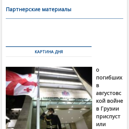
e
itt
ai
р
b
er
l
а
Партнерские материалы
o
в
o
и
k
ть
Навигация
по
КАРТИНА ДНЯ
записям
В память
о
погибших
в
августовс
кой войне
в Грузии
приспуст
или