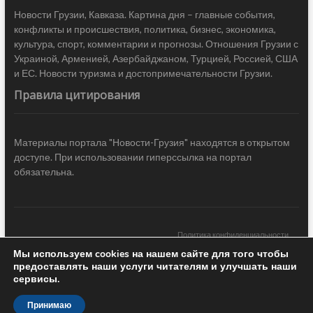
Новости Грузии, Кавказа. Картина дня – главные события,
конфликты и происшествия, политика, бизнес, экономика,
культура, спорт, комментарии и прогнозы. Отношения Грузии с
Украиной, Арменией, Азербайджаном, Турцией, Россией, США
и ЕС. Новости туризма и достопримечательности Грузии.
Правила цитирования
Материалы портала "Новости-Грузия" находятся в открытом
доступе. При использовании гиперссылка на портал
обязательна.
Политика конфиденциальности
Мы используем cookies на нашем сайте для того чтобы
Новости Грузии
| Black Sea Press LTD © 2020 All Rights Reserved /
предоставлять наши услуги читателям и улучшать наши
Design & development —
COCODO BRANDO
сервисы.
Принимаю