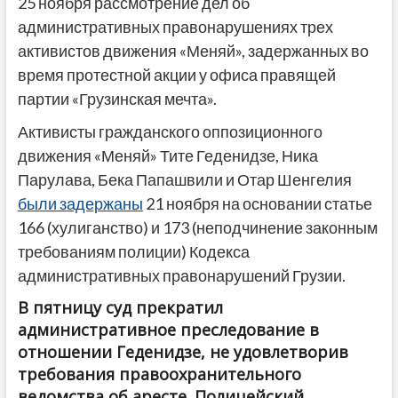
25 ноября рассмотрение дел об
административных правонарушениях трех
активистов движения «Меняй», задержанных во
время протестной акции у офиса правящей
партии «Грузинская мечта».
Активисты гражданского оппозиционного
движения «Меняй» Тите Геденидзе, Ника
Парулава, Бека Папашвили и Отар Шенгелия
были задержаны
21 ноября на основании статье
166 (хулиганство) и 173 (неподчинение законным
требованиям полиции) Кодекса
административных правонарушений Грузии.
В пятницу суд прекратил
административное преследование в
отношении Геденидзе, не удовлетворив
требования правоохранительного
ведомства об аресте. Полицейский,