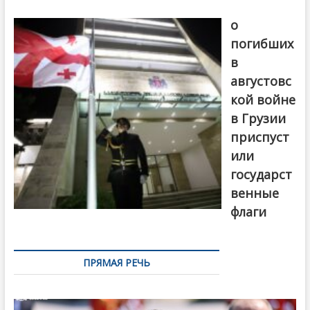
В память
о
погибших
в
августовс
кой войне
в Грузии
приспуст
или
государст
венные
флаги
ПРЯМАЯ РЕЧЬ