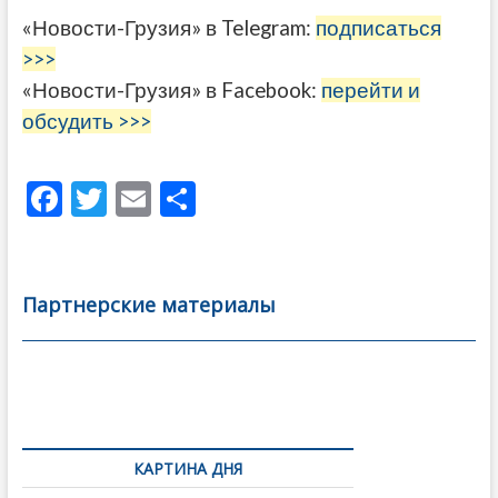
«Новости-Грузия» в Telegram:
подписаться
>>>
«Новости-Грузия» в Facebook:
перейти и
обсудить >>>
F
T
E
О
ac
w
m
тп
e
itt
ai
р
b
er
l
а
Партнерские материалы
o
в
o
и
k
ть
Навигация
по
КАРТИНА ДНЯ
записям