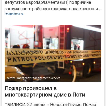
депутатов Европарламента (ЕП) по причине
загруженного рабочего графика, после чего они…
Визит
Подробнее
евродепутатов
в
Тбилиси
отменили
из-
за
председателя
парламента
Грузии
Фото: Emergency Management Service
Пожар произошел в
многоквартирном доме в Поти
ТБИЛИСИ, 22 января – Новости-Грузия. Пожар