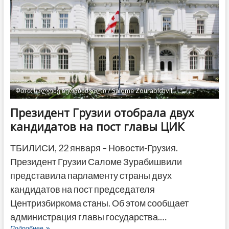
историческую
победу
на
старте
чемпионата
Европы
Фото: სალომე ზურაბიშვილი / Salome Zourabichvili
Президент Грузии отобрала двух
кандидатов на пост главы ЦИК
ТБИЛИСИ, 22 января – Новости-Грузия.
Президент Грузии Саломе Зурабишвили
представила парламенту страны двух
кандидатов на пост председателя
Центризбиркома станы. Об этом сообщает
администрация главы государства.…
Президент
Подробнее