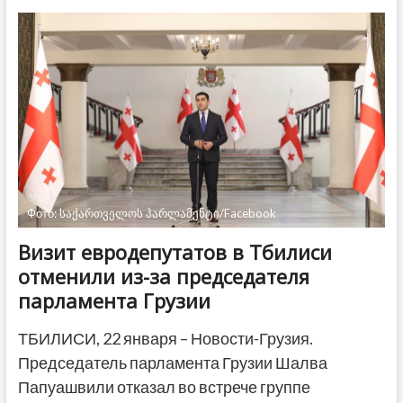
учебную
неделю
в
Грузии
на
дистанционку
перевели
21
школу
Фото: საქართველოს პარლამენტი/Facebook
Визит евродепутатов в Тбилиси
отменили из-за председателя
парламента Грузии
ТБИЛИСИ, 22 января – Новости-Грузия.
Председатель парламента Грузии Шалва
Папуашвили отказал во встрече группе