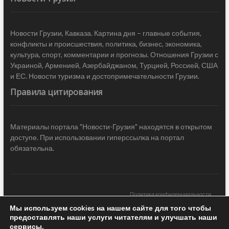
Новости Грузии, Кавказа. Картина дня – главные события,
конфликты и происшествия, политика, бизнес, экономика,
культура, спорт, комментарии и прогнозы. Отношения Грузии с
Украиной, Арменией, Азербайджаном, Турцией, Россией, США
и ЕС. Новости туризма и достопримечательности Грузии.
Правила цитирования
Материалы портала "Новости-Грузия" находятся в открытом
доступе. При использовании гиперссылка на портал
обязательна.
Политика конфиденциальности
Мы используем cookies на нашем сайте для того чтобы
Новости Грузии
| Black Sea Press LTD © 2020 All Rights Reserved /
предоставлять наши услуги читателям и улучшать наши
Design & development —
COCODO BRANDO
сервисы.