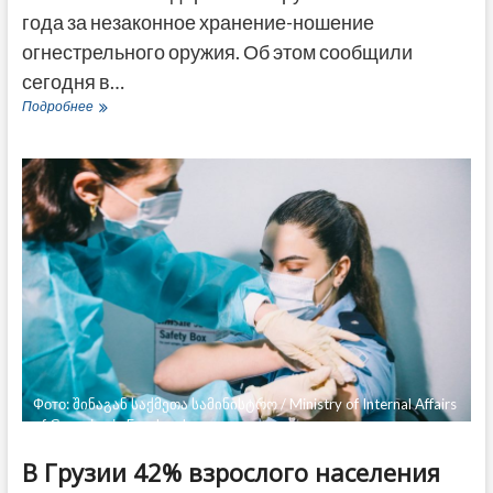
года за незаконное хранение-ношение
огнестрельного оружия. Об этом сообщили
сегодня в…
Борьба
Подробнее
с
незаконным
оборотом
оружия
–
с
начала
года
в
Грузии
задержаны
6
человек
Фото: შინაგან საქმეთა სამინისტრო / Ministry of Internal Affairs
of Georgia via Facebook
В Грузии 42% взрослого населения