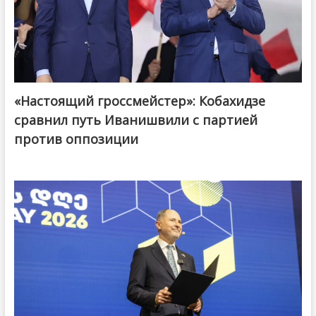
«Настоящий гроссмейстер»: Кобахидзе
@ქართული ოცნება / Georgian Dream
сравнил путь Иванишвили с партией
против оппозиции