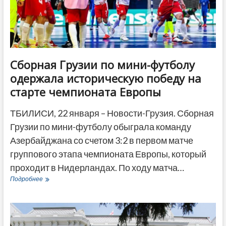
ДРУГОЕ
Сборная Грузии по мини-футболу
одержала историческую победу на
старте чемпионата Европы
ТБИЛИСИ, 22 января – Новости-Грузия. Сборная
Грузии по мини-футболу обыграла команду
Азербайджана со счетом 3:2 в первом матче
группового этапа чемпионата Европы, который
проходит в Нидерландах. По ходу матча…
Сборная
Подробнее
Грузии
по
мини-
футболу
одержала