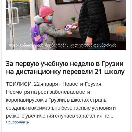
заражаемости
ковидом
Фото: განათლების, მეცნიერების, კულტურისა და სპორტის
სამინისტრო/Facebook
За первую учебную неделю в Грузии
на дистанционку перевели 21 школу
ТБИЛИСИ, 22 января – Новости-Грузия.
Несмотря на рост заболеваемости
коронавирусом в Грузии, в школах страны
созданы максимально безопасные условия и
резкого увеличения случаев заражения не…
За
Подробнее
первую