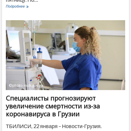
Экс-
Подробнее
министр
обороны
Грузии
Бачо
Ахалая
покинет
тюрьму
в
марте
©photo moh.gov.ge
Специалисты прогнозируют
увеличение смертности из-за
коронавируса в Грузии
ТБИЛИСИ, 22 января – Новости-Грузия.