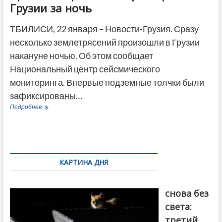
Грузии за ночь
ТБИЛИСИ, 22 января – Новости-Грузия. Сразу
несколько землетрясений произошли в Грузии
накануне ночью. Об этом сообщает
Национальный центр сейсмического
мониторинга. Впервые подземные толчки были
зафиксированы…
Три
Подробнее
землетрясения
зафиксированы
в
Грузии
за
ночь
КАРТИНА ДНЯ
Грузия
снова без
света:
третий