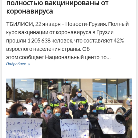
полностью вакцинированы от
коронавируса
ТБИЛИСИ, 22 января – Новости-Грузия. Полный
курс вакцинации от коронавируса в Грузии
прошли 1 205 638 человек, что составляет 42%
взрослого населения страны. Об
этом сообщает Национальный центр по…
В
Подробнее
Грузии
42%
взрослого
населения
полностью
вакцинированы
от
коронавируса