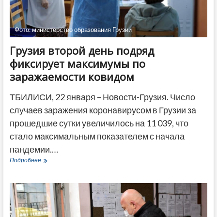
Фото: министерство образования Грузии
Грузия второй день подряд
фиксирует максимумы по
заражаемости ковидом
ТБИЛИСИ, 22 января – Новости-Грузия. Число
случаев заражения коронавирусом в Грузии за
прошедшие сутки увеличилось на 11 039, что
стало максимальным показателем с начала
пандемии.…
Грузия
Подробнее
второй
день
подряд
фиксирует
максимумы
по