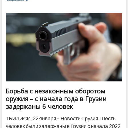
Грузии
отобрала
двух
кандидатов
на
пост
главы
ЦИК
Борьба с незаконным оборотом
оружия – с начала года в Грузии
задержаны 6 человек
ТБИЛИСИ, 22 января – Новости-Грузия. Шесть
человек были задержаны в Грузии с начала 2022