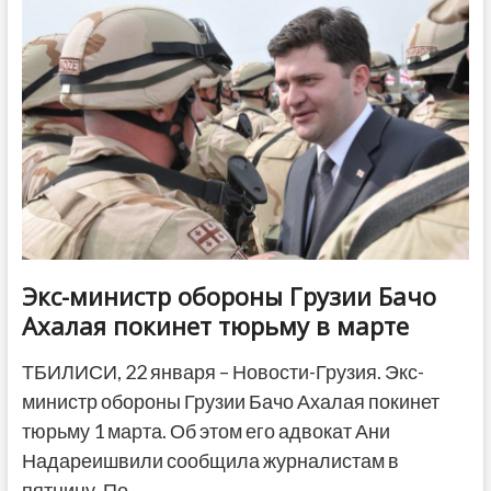
ответил
рассказавшим
про
срыв
визита
в
Грузию
евродепутатам
Экс-министр обороны Грузии Бачо
Ахалая покинет тюрьму в марте
ТБИЛИСИ, 22 января – Новости-Грузия. Экс-
министр обороны Грузии Бачо Ахалая покинет
тюрьму 1 марта. Об этом его адвокат Ани
Надареишвили сообщила журналистам в
пятницу. По…