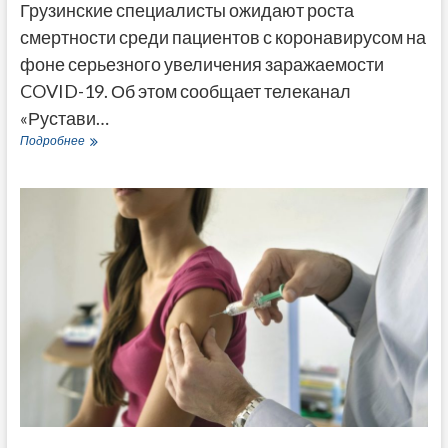
Грузинские специалисты ожидают роста
смертности среди пациентов с коронавирусом на
фоне серьезного увеличения заражаемости
COVID-19. Об этом сообщает телеканал
«Рустави…
Специалисты
Подробнее
прогнозируют
увеличение
смертности
из-
за
коронавируса
в
Грузии