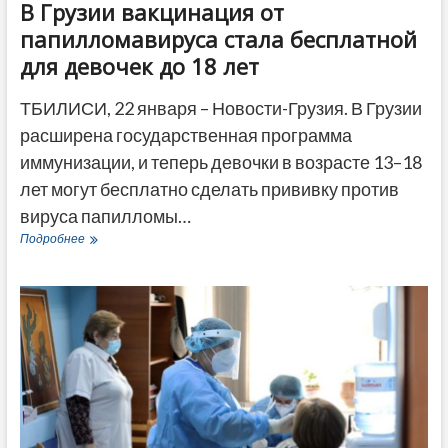
В Грузии вакцинация от
папилломавируса стала бесплатной
для девочек до 18 лет
ТБИЛИСИ, 22 января – Новости-Грузия. В Грузии
расширена государственная программа
иммунизации, и теперь девочки в возрасте 13–18
лет могут бесплатно сделать прививку против
вируса папилломы…
В
Подробнее
Грузии
вакцинация
от
папилломавируса
стала
бесплатной
для
девочек
до
18
лет