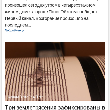
произошел сегодня утром в четырехэтажном
жилом доме в городе Поти. Об этом сообщает
Первый канал. Возгорание произошло на
последнем…
Пожар
Подробнее
произошел
в
многоквартирном
доме
в
Поти
©photo Blaire Fox/Flickr
Три землетрясения зафиксированы в