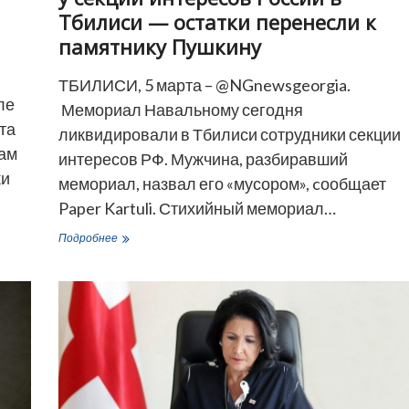
Тбилиси — остатки перенесли к
памятнику Пушкину
ТБИЛИСИ, 5 марта – @NGnewsgeorgia.
ле
Мемориал Навальному сегодня
та
ликвидировали в Тбилиси сотрудники секции
кам
интересов РФ. Мужчина, разбиравший
ки
мемориал, назвал его «мусором», cообщает
Paper Kartuli. Стихийный мемориал…
Мемориал
Подробнее
Навальному
разобрали
у
секции
интересов
России
в
Тбилиси
—
остатки