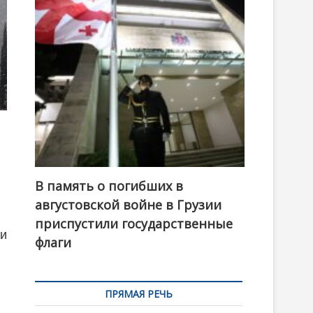
t
o
n
В память о погибших в
августовской войне в Грузии
приспустили государственные
ми
флаги
ПРЯМАЯ РЕЧЬ