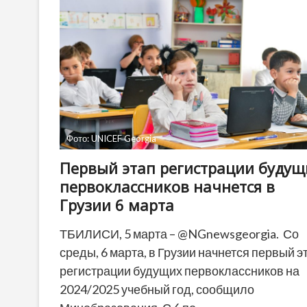
жестового
языка
Фото: UNICEF Georgia
Первый этап регистрации будущ
первоклассников начнется в
Грузии 6 марта
ТБИЛИСИ, 5 марта – @NGnewsgeorgia. Со
среды, 6 марта, в Грузии начнется первый э
регистрации будущих первоклассников на
2024/2025 учебный год, сообщило