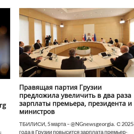
поменяется:
дожди,
снег,
угроза
лавин
и
оползней
Правящая партия Грузии
предложила увеличить в два раза
зарплаты премьера, президента и
rg
министров
ТБИЛИСИ, 5 марта – @NGnewsgeorgia. С 2025
года в Грузии повысится зарплата премьер-
5