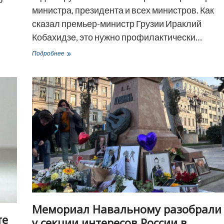
министра, президента и всех министров. Как
сказал премьер-министр Грузии Ираклий
Кобахидзе, это нужно профилактически…
Правящая
Подробнее
партия
Грузии
предложила
увеличить
в
два
раза
зарплаты
премьера,
президента
и
министров
Мемориал Навальному разобрали
те
у секции интересов России в