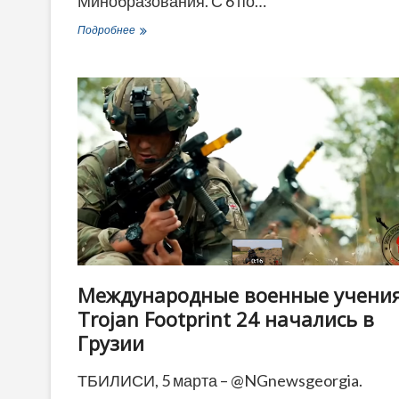
Минобразования. С 6 по…
Первый
Подробнее
этап
регистрации
будущих
первоклассников
начнется
в
Грузии
6
марта
Международные военные учени
Trojan Footprint 24 начались в
Грузии
ТБИЛИСИ, 5 марта – @NGnewsgeorgia.