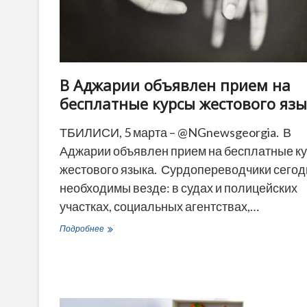
вмешался
омбудсмен
В Аджарии объявлен прием на
бесплатные курсы жестового яз
ТБИЛИСИ, 5 марта – @NGnewsgeorgia. В
Аджарии объявлен прием на бесплатные к
жестового языка. Сурдопереводчики сегод
необходимы везде: в судах и полицейских
участках, социальных агентствах,…
В
Подробнее
Аджарии
объявлен
прием
на
бесплатные
курсы