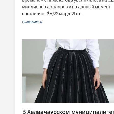
миллионов долларов и на данный момент
составляет $6,92 млрд. Это…
Бидзина
Подробнее
Иванишвили
увеличил
свое
состояние
еще
на
325
миллионов
долларов
—
Bloomberg
В Хелвачаурском муниципалите