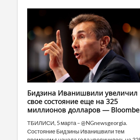
предложил
называть
его
в
Грузии
«Гудуной
Иванишвили»
Бидзина Иванишвили увеличил
свое состояние еще на 325
миллионов долларов — Bloombe
ТБИЛИСИ, 5 марта – @NGnewsgeorgia.
Состояние Бидзины Иванишвили тем
временем с начала года увеличилось на 32