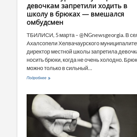
девочкам запретили ходить в
школу в брюках — вмешался
омбудсмен
ТБИЛИСИ, 5 марта – @NGnewsgeorgia. В се
Ахалсопели Хелвачаурского муниципалите
директор местной школы запретила девоч
носить брюки, когда не очень холодно. Брю
можно только в сильный…
В
Подробнее
Хелвачаурском
муниципалитете
девочкам
запретили
ходить
в
школу
в
брюках
—