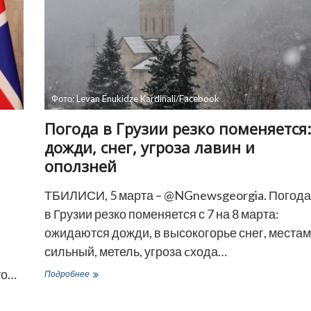
Фото: Levan Enukidze Kardinali/Facebook
Погода в Грузии резко поменяется:
дожди, снег, угроза лавин и
оползней
ТБИЛИСИ, 5 марта – @NGnewsgeorgia. Погода
в Грузии резко поменяется с 7 на 8 марта:
ожидаются дожди, в высокогорье снег, места
сильный, метель, угроза cхода…
то…
Погода
Подробнее
в
Грузии
резко