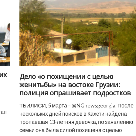
на
поправки
в
Избирательный
кодекс
их
Дело «о похищении с целью
женитьбы» на востоке Грузии:
полиция опрашивает подростков
ТБИЛИСИ, 5 марта – @NGnewsgeorgia. После
тап
нескольких дней поисков в Кахети найдена
пропавшая 13-летняя девочка, по заявлению
семьи она была силой похищена с целью