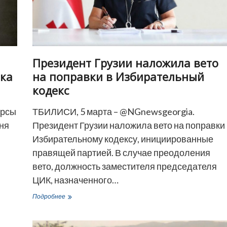
перенесли
к
памятнику
Пушкину
Президент Грузии наложила вето
ыка
на поправки в Избирательный
кодекс
урсы
ТБИЛИСИ, 5 марта – @NGnewsgeorgia.
ня
Президент Грузии наложила вето на поправки 
Избирательному кодексу, инициированные
правящей партией. В случае преодоления
вето, должность заместителя председателя
ЦИК, назначенного…
Президент
Подробнее
Грузии
наложила
вето