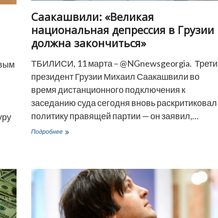
Саакашвили: «Великая
национальная депрессия в Грузии
должна закончиться»
ТБИЛИСИ, 11 марта – @NGnewsgeorgia. Трети
овым
президент Грузии Михаил Саакашвили во
н
время дистанционного подключения к
заседанию суда сегодня вновь раскритиковал
политику правящей партии — он заявил,…
уру
Саакашвили:
Подробнее
«Великая
национальная
депрессия
в
Грузии
должна
закончиться»