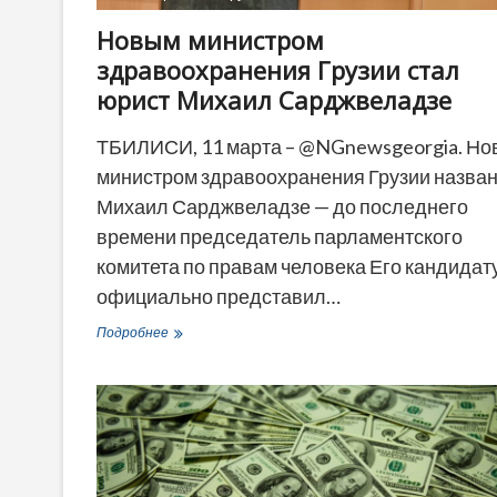
«Ахали»
Новым министром
здравоохранения Грузии стал
юрист Михаил Сарджвеладзе
ТБИЛИСИ, 11 марта – @NGnewsgeorgia. Н
министром здравоохранения Грузии назва
Михаил Сарджвеладзе — до последнего
времени председатель парламентского
комитета по правам человека Его кандидат
официально представил…
Новым
Подробнее
министром
здравоохранения
Грузии
стал
юрист
Михаил
Сарджвеладзе