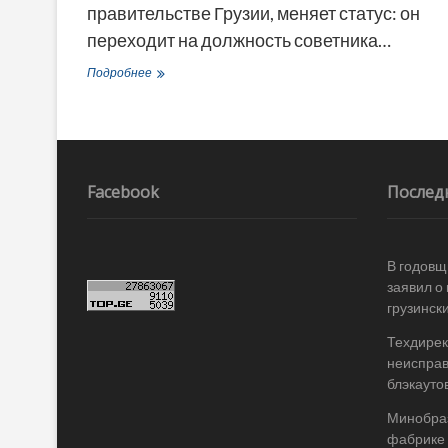
правительстве Грузии, меняет статус: он
переходит на должность советника…
Премьер-
Подробнее
министр
Грузии
неожиданно
сменил
спецпредставителя
на
Facebook
Послед
переговорах
с
Россией
В годовщ
заявил о
грузинск
Техдирек
неисправ
блэкаутов
Минобраз
фабрике 