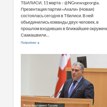
ТБИЛИСИ, 11 марта – @NGnewsgeorgia.
Презентация партии «Ахали» (Новая)
состоялась сегодня в Тбилиси. В ней
объединились команды двух человек, в
прошлом входивших в ближайшее окружен
Саакашвили…
Бывшие
Подробнее
соратники
Саакашвили
идут
на
парламентские
выборы
под
номером
«4»
—
Мелия
и
Гварамия
создали
Фото: парламент Грузии
партию