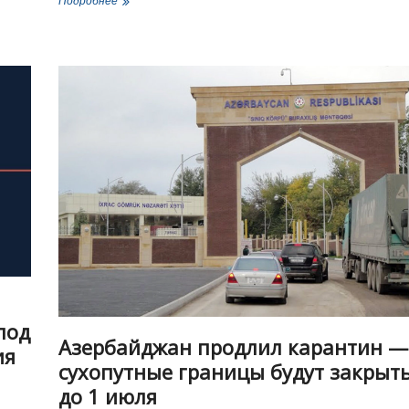
Подробнее
попытка:
Грузия
запросила
у
Бельгии
и
Германии
арест
и
экстрадицию
Адеишвили
под
Азербайджан продлил карантин —
ия
сухопутные границы будут закрыт
до 1 июля