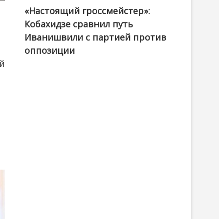
«Настоящий гроссмейстер»:
@ქართული ოცნება / Georgian Dream
Кобахидзе сравнил путь
Иванишвили с партией против
оппозиции
й