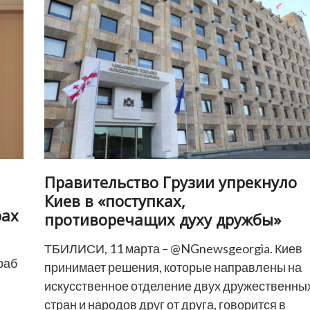
цен
в
Грузии
—
один
из
лучших
в
мире»
Правительство Грузии упрекнуло
Киев в «поступках,
рах
противоречащих духу дружбы»
ТБИЛИСИ, 11 марта – @NGnewsgeorgia. Киев
раб
принимает решения, которые направлены на
искусственное отделение двух дружественны
стран и народов друг от друга, говорится в