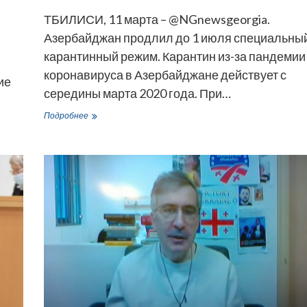
ТБИЛИСИ, 11 марта – @NGnewsgeorgia.
Азербайджан продлил до 1 июля специальны
карантинный режим. Карантин из-за пандемии
коронавируса в Азербайджане действует с
ие
середины марта 2020 года. При…
Азербайджан
Подробнее
продлил
карантин
—
сухопутные
границы
будут
закрыты
до
1
июля