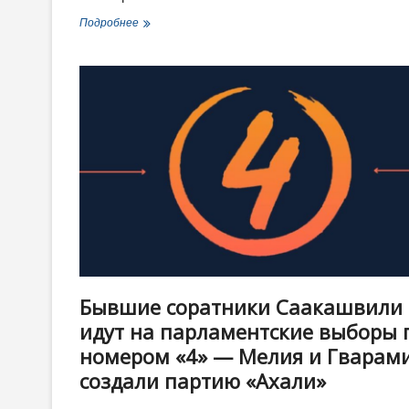
Хип-
Подробнее
хоп,
Кавказ
и
Серго
Параджанов:
французские
хореографы
поставили
в
Тбилиси
«Цвет
граната»
Бывшие соратники Саакашвили
идут на парламентские выборы 
номером «4» — Мелия и Гварам
создали партию «Ахали»