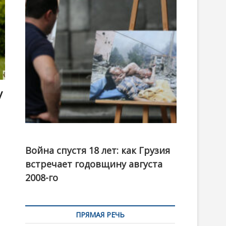
t
o
n
у
Фотовыставка на тему августовской войны 2008
года в Тбилиси, август 2018 года. Фото: Первый
Война спустя 18 лет: как Грузия
канал
встречает годовщину августа
2008-го
ПРЯМАЯ РЕЧЬ