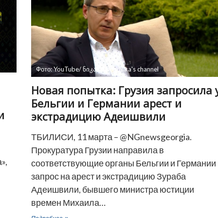
Фото: YouTube/ ნიკას არხი/Nika's channel
Новая попытка: Грузия запросила 
Бельгии и Германии арест и
и
экстрадицию Адеишвили
ТБИЛИСИ, 11 марта – @NGnewsgeorgia.
Прокуратура Грузии направила в
»,
соответствующие органы Бельгии и Германии
запрос на арест и экстрадицию Зураба
Адеишвили, бывшего министра юстиции
времен Михаила…
Новая