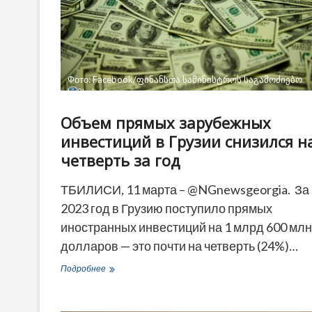
Фото: Facebook/ფინანსთა სამინისტროს საგამოძიებო
სამსახური
Объем прямых зарубежных
инвестиций в Грузии снизился н
четверть за год
ТБИЛИСИ, 11 марта – @NGnewsgeorgia. За
2023 год в Грузию поступило прямых
иностранных инвестиций на 1 млрд 600 млн
долларов — это почти на четверть (24%)…
Объем
Подробнее
прямых
зарубежных
инвестиций