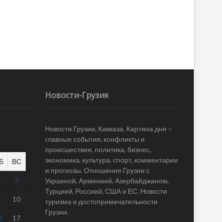
Новости-Грузия
Новости Грузии, Кавказа. Картина дня –
главные события, конфликты и
происшествия, политика, бизнес,
экономика, культура, спорт, комментарии
Б
ВС
и прогнозы. Отношения Грузии с
2
3
Украиной, Арменией, Азербайджаном,
Турцией, Россией, США и ЕС. Новости
9
10
туризма и достопримечательности
Грузии.
6
17