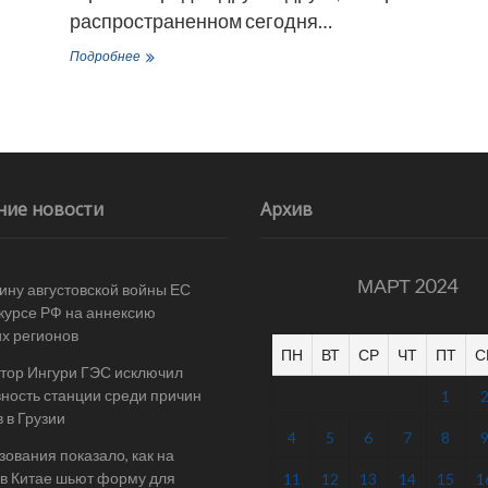
распространенном сегодня…
Правительство
Подробнее
Грузии
упрекнуло
Киев
в
«поступках,
противоречащих
духу
ние новости
Архив
дружбы»
МАРТ 2024
ину августовской войны ЕС
 курсе РФ на аннексию
их регионов
ПН
ВТ
СР
ЧТ
ПТ
С
тор Ингури ГЭС исключил
ность станции среди причин
1
 в Грузии
4
5
6
7
8
ования показало, как на
в Китае шьют форму для
11
12
13
14
15
1