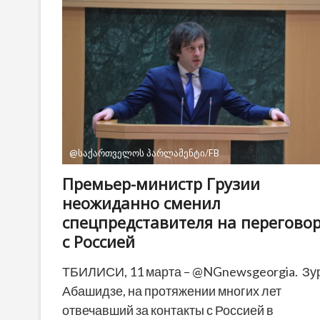
в
Грузии
снизился
на
четверть
за
год
@საქართველოს პარლამენტი/FB
Премьер-министр Грузии
неожиданно сменил
спецпредставителя на перегово
с Россией
ТБИЛИСИ, 11 марта – @NGnewsgeorgia. Зу
Абашидзе, на протяжении многих лет
отвечавший за контакты с Россией в