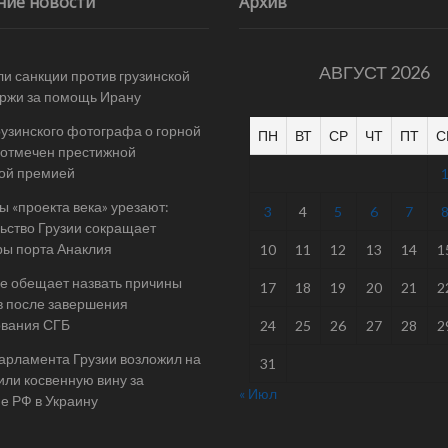
ние новости
Архив
АВГУСТ 2026
и санкции против грузинской
ржи за помощь Ирану
рузинского фотографа о горной
ПН
ВТ
СР
ЧТ
ПТ
С
отмечен престижной
ой премией
 «проекта века» урезают:
3
4
5
6
7
ьство Грузии сокращает
ы порта Анаклия
10
11
12
13
14
1
е обещает назвать причины
17
18
19
20
21
2
в после завершения
ования СГБ
24
25
26
27
28
2
арламента Грузии возложил на
31
ли косвенную вину за
« Июл
е РФ в Украину