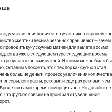
учше
оводу увеличения количества участников европейског
енство скептики весьма резонно спрашивают — зачем
о проводить кучу скучных матчей для вылета восьми
нд, когда уже в следующем туре следующие восемь
 в результате восьми матчей. И с ними можно было бы
. Оставим в покое то, что с тех пор как футбол стал
очень больш
ие деньги, процесс увеличения количества
 Спонсоры, контракты, реклама и еще раз реклама, чем
. Вроде как самое время поморщить нос. Но давайте не
ся. что футбол совсем не проиграл от увеличения
орот.