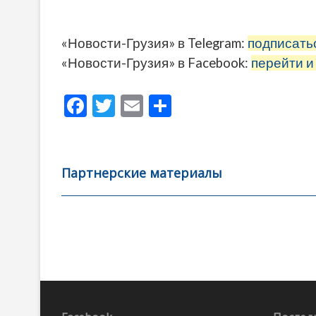
«Новости-Грузия» в Telegram:
подписать
«Новости-Грузия» в Facebook:
перейти и
F
T
E
О
ac
w
m
тп
e
itt
ai
р
b
er
l
а
Партнерские материалы
o
в
o
и
k
ть
Навигация
по
записям