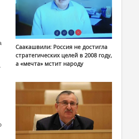
ю
а
Саакашвили: Россия не достигла
стратегических целей в 2008 году,
а «мечта» мстит народу
т
,
о