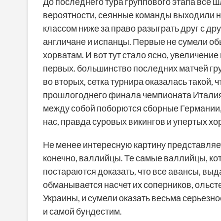
До последнего тура группового этапа все 
вероятности, сеянные команды выходили на
классом ниже за право разыграть друг с д
англичане и испанцы. Первые не сумели об
хорватам. И вот тут стало ясно, увеличение
первых. большинство последних матчей гру
во вторых, сетка турнира оказалась такой,
прошлогоднего финала чемпионата Италия —
между собой поборются сборные Германии,
нас, правда суровых викингов и упертых хор
Не менее интересную картину представляет 
конечно, валлийцы. Те самые валлийцы, ко
постараются доказать, что все авансы, выд
обманывается насчет их соперников, ольст
Украины, и сумели оказать весьма серьезн
и самой бундестим.