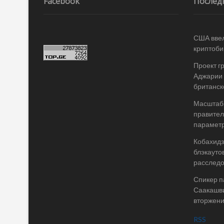
Facebook
Послед
США ввел
криптоби
Проект г
Аджарии 
британск
Масштабы
правител
параметр
Кобахидз
блэкауто
расслед
Спикер п
Саакашви
вторжени
RSS