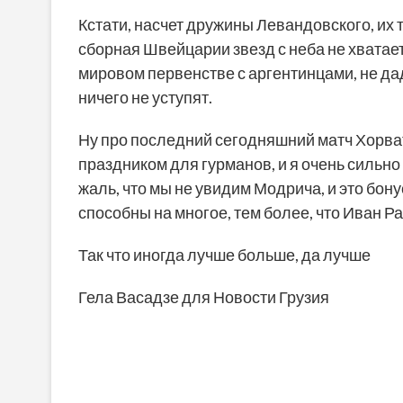
Кстати, насчет дружины Левандовского, их т
сборная Швейцарии звезд с неба не хватает
мировом первенстве с аргентинцами, не даду
ничего не уступят.
Ну про последний сегодняшний матч Хорват
праздником для гурманов, и я очень сильно 
жаль, что мы не увидим Модрича, и это бону
способны на многое, тем более, что Иван Р
Так что иногда лучше больше, да лучше
Гела Васадзе для Новости Грузия