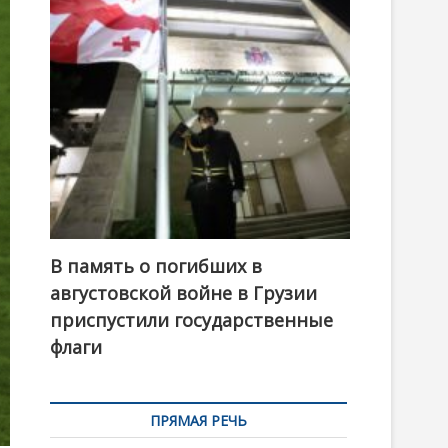
t
o
n
В память о погибших в
августовской войне в Грузии
приспустили государственные
флаги
ПРЯМАЯ РЕЧЬ