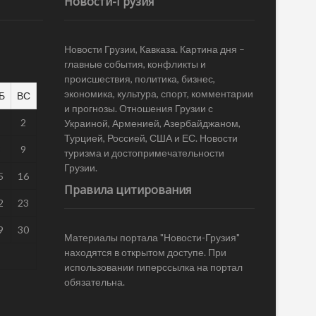
Новости-Грузия
Новости Грузии, Кавказа. Картина дня –
главные события, конфликты и
происшествия, политика, бизнес,
экономика, культура, спорт, комментарии
Б
ВС
и прогнозы. Отношения Грузии с
1
2
Украиной, Арменией, Азербайджаном,
Турцией, Россией, США и ЕС. Новости
8
9
туризма и достопримечательности
Грузии.
5
16
Правила цитирования
2
23
9
30
Материалы портала "Новости-Грузия"
находятся в открытом доступе. При
использовании гиперссылка на портал
обязательна.