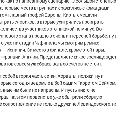
шло как по написанному сценарию. С большой степень
 первые места в группах и сражались с командами
ругом главный трофей Европы. Карты смешали
ыграть словаков, а вторые ухитрились проиграть
 количества участников это никакой не минус. Во-
ппового этапа прошло в очень интересной борьбе, ну 
 что уже на стадии ⅛ финала мы смотрим ремикс
 Испания. За место в финале, кроме этой пары,
 Франции, Англии. Представляете какое зрелище жде
ватов совсем уж сбрасывать со счетов не стоит.
собой вторая часть сетки. Хорваты, поляки, ну и,
торые сегодня ведомые в бой самим Гарретом Бейлом
анные им были не напрасны. И пусть никто не
ерцы на этом первенстве уже обыграли сборную
ое сопротивление не только дружине Левандовского, н