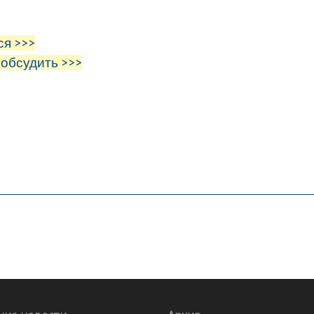
ся >>>
 обсудить >>>