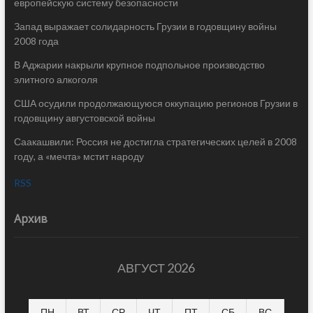
европейскую систему безопасности
Запад выражает солидарность Грузии в годовщину войны
2008 года
В Аджарии накрыли крупное подпольное производство
элитного алкоголя
США осудили продолжающуюся оккупацию регионов Грузии в
годовщину августовской войны
Саакашвили: Россия не достигла стратегических целей в 2008
году, а «мечта» мстит народу
RSS
Архив
АВГУСТ 2026
ПН
ВТ
СР
ЧТ
ПТ
СБ
ВС