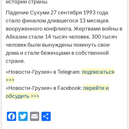
истории страны.
Падение Сухуми
27 сентября 1993 года
стало финалом длившегося 13 месяцев
вооруженного конфликта. Жертвами войны в
Абхазии стали 14 тысяч человек. 300 тысяч
человек были вынуждены покинуть свои
дома и стали беженцами в собственной
стране.
«Новости-Грузия» в Telegram:
подписаться
>>>
«Новости-Грузия» в Facebook:
перейти и
обсудить >>>
F
T
E
О
ac
w
m
тп