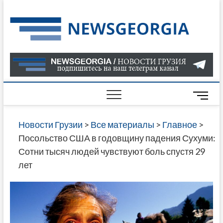
Skip
to
Нов
САМАЯ
content
АКТУАЛ
Гру
ИНФОР
О СОБ
В ГРУЗ
НОВОС
M
ГРУЗИИ
e
ОНЛАЙН
n
Новости Грузии
>
Все материалы
>
Главное
>
САЙТЕ 
u
Посольство США в годовщину падения Сухуми:
НАЙДЕ
B
Сотни тысяч людей чувствуют боль спустя 29
НОВОС
u
лет
ПОЛИТ
t
ЭКОНО
t
КУЛЬТУ
o
СПОРТА
n
МНОГО