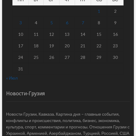
1
2
3
4
5
6
7
8
9
10
11
12
13
14
15
16
17
18
19
20
21
22
23
24
25
26
27
28
29
30
31
« Июл
Новости-Грузия
Новости Грузии, Кавказа. Картина дня – главные события,
конфликты и происшествия, политика, бизнес, экономика,
культура, спорт, комментарии и прогнозы. Отношения Грузии с
Украиной, Арменией, Азербайджаном, Турцией, Россией, США