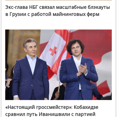
Экс-глава НБГ связал масштабные блэкауты
в Грузии с работой майнинговых ферм
«Настоящий гроссмейстер»: Кобахидзе
@ქართული ოცნება / Georgian Dream
сравнил путь Иванишвили с партией