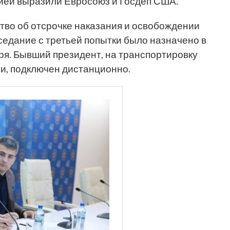
цией выразили Евросоюз и Госдеп США.
во об отсрочке наказания и освобождении
седание с третьей попытки было назначено в
ря. Бывший президент, на транспортировку
чи, подключен дистанционно.