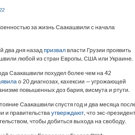
22
коенностью за жизнь Саакашвили с начала
й два дня назад
призвал
власти Грузии проявить
вили любой из стран Европы, США или Украине.
ода Саакашвили похудел более чем на 42
аявила
о 20 диагнозах, кахексии — угрожающей
анизме повышенных доз бария, висмута и ртути.
тояние Саакашвили спустя год и два месяца посл
и и правительства
утверждают
, что экс-президен
тельством, чтобы добиться выхода на свободу.