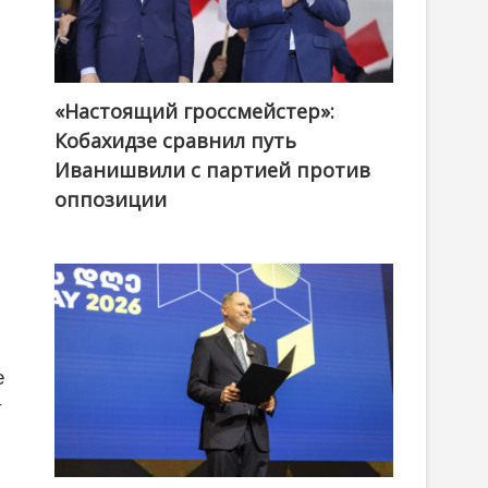
«Настоящий гроссмейстер»:
@ქართული ოცნება / Georgian Dream
Кобахидзе сравнил путь
Иванишвили с партией против
оппозиции
е
т