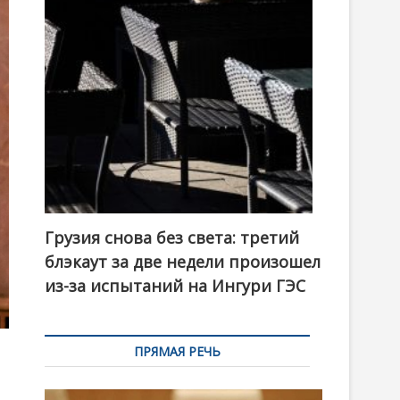
t
o
n
Грузия снова без света: третий
блэкаут за две недели произошел
из-за испытаний на Ингури ГЭС
ПРЯМАЯ РЕЧЬ