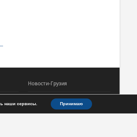
Новости-Грузия
ть наши сервисы.
Принимаю
Новости Грузии, Кавказа. Картина дня –
главные события, конфликты и
происшествия, политика, бизнес,
экономика, культура, спорт, комментарии
Б
ВС
и прогнозы. Отношения Грузии с
1
2
Украиной, Арменией, Азербайджаном,