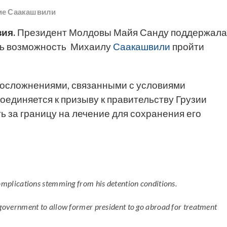
ие Саакашвили
ия.
Президент Молдовы Майя Санду поддержала
ать возможность Михаилу
Саакашвили
пройти
осложнениями, связанными с условиями
соединяется
к призыву к правительству Грузии
 за границу на лечение для сохранения его
complications stemming from his detention conditions.
 government to allow former president to go abroad for treatment