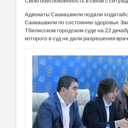
Свою обеспокоенность в связи с ситуа
Адвокаты Саакашвили подали ходатайст
Саакашвили по состоянию здоровья. За
Тбилисском городском суде на 22 декаб
которого в суд не дали разрешения вра