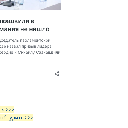
ся >>>
 обсудить >>>