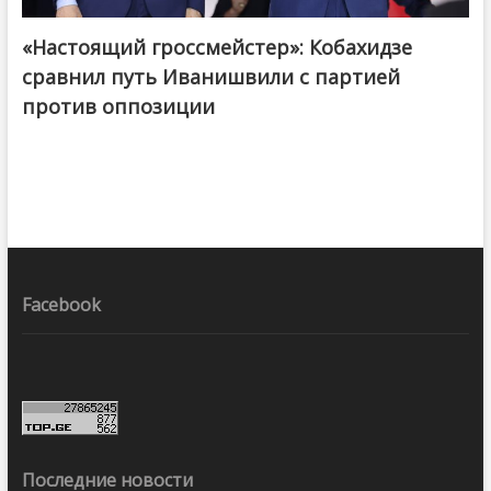
«Настоящий гроссмейстер»: Кобахидзе
@ქართული ოცნება / Georgian Dream
сравнил путь Иванишвили с партией
против оппозиции
Facebook
Последние новости