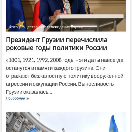
считали
Россию
союзником»
Фото: Общественное телевидение Грузии
Президент Грузии перечислила
роковые годы политики России
«1801, 1921, 1992, 2008 годы – эти даты навсегда
останутся в памяти каждого грузина. Они
отражают безжалостную политику вооруженной
агрессии и оккупации России. Выносливость
Грузии оказалась…
Президент
Подробнее
Грузии
перечислила
роковые
годы
политики
России