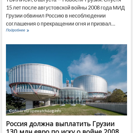
15 лет после августовской войны 2008 года МИД
Грузии обвинил Россию в несоблюдении
соглашения о прекращении огня и призвал…
МИД
Подробнее
Грузии
обвинил
Россию
в
несоблюдении
соглашения
о
прекращении
огня
©photo europewatchdog.info
Россия должна выплатить Грузии
130 млн евро по иску о войне 2008