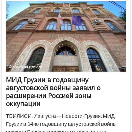
про
уроки
августовской
войны
и
выразил
твердую
поддержку
Грузии
©photo mfa.gov.ge
МИД Грузии в годовщину
августовской войны заявил о
расширении Россией зоны
оккупации
ТБИЛИСИ, 7 августа — Новости-Грузия. МИД
Грузии в 14-ю годовщину августовской войны
призвал Россию «прекратить незаконные