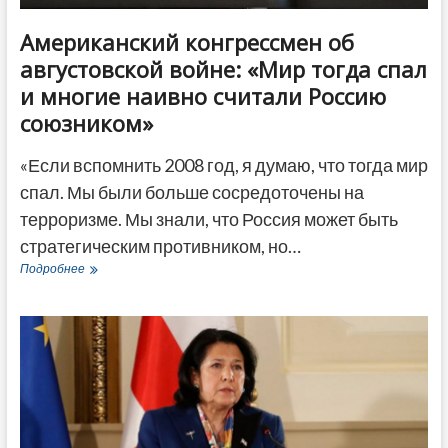
Американский конгрессмен об
августовской войне: «Мир тогда спал
и многие наивно считали Россию
союзником»
«Если вспомнить 2008 год, я думаю, что тогда мир
спал. Мы были больше сосредоточены на
терроризме. Мы знали, что Россия может быть
стратегическим противником, но…
Американский
Подробнее
конгрессмен
об
августовской
войне:
«Мир
тогда
спал
и
многие
наивно