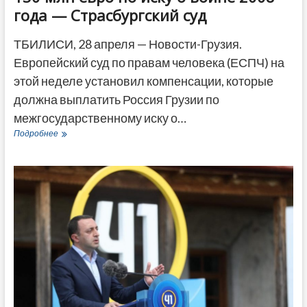
года — Страсбургский суд
ТБИЛИСИ, 28 апреля — Новости-Грузия.
Европейский суд по правам человека (ЕСПЧ) на
этой неделе установил компенсации, которые
должна выплатить Россия Грузии по
межгосударственному иску о…
Россия
Подробнее
должна
выплатить
Грузии
130
млн
евро
по
иску
о
войне
2008
года
—
Страсбургский