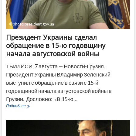
ДРУГОЕ
©photo president.gov.ua
Президент Украины сделал
обращение в 15-ю годовщину
начала августовской войны
ТБИЛИСИ, 7 августа — Новости-Грузия.
Президент Украины Владимир Зеленский
выступил с обращение в связи с 15-й
годовщиной начала августовской войны в
Грузии. Дословно: «В 15-ю…
Президент
Подробнее
Украины
сделал
обращение
в
15-