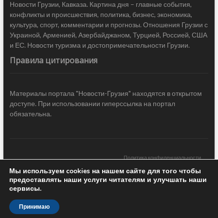
Новости Грузии, Кавказа. Картина дня – главные события,
конфликты и происшествия, политика, бизнес, экономика,
культура, спорт, комментарии и прогнозы. Отношения Грузии с
Украиной, Арменией, Азербайджаном, Турцией, Россией, США
и ЕС. Новости туризма и достопримечательности Грузии.
Правила цитирования
Материалы портала "Новости-Грузия" находятся в открытом
доступе. При использовании гиперссылка на портал
обязательна.
Политика конфиденциальности
Мы используем cookies на нашем сайте для того чтобы
Новости Грузии
| Black Sea Press LTD © 2020 All Rights Reserved /
предоставлять наши услуги читателям и улучшать наши
Design & development —
COCODO BRANDO
сервисы.
Принимаю