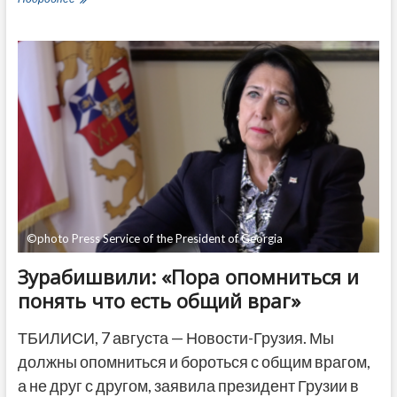
рассказал
детали
переговоров
соглашения
о
прекращения
огня
в
августе
2008
©photo Press Service of the President of Georgia
Зурабишвили: «Пора опомниться и
понять что есть общий враг»
ТБИЛИСИ, 7 августа — Новости-Грузия. Мы
должны опомниться и бороться с общим врагом,
а не друг с другом, заявила президент Грузии в