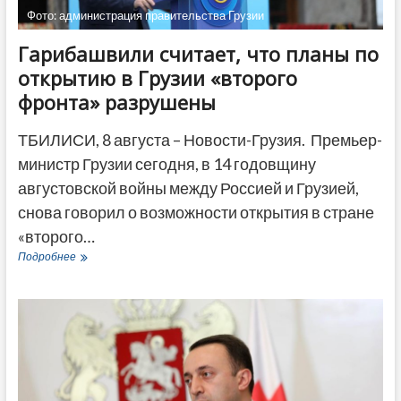
суд
Фото: администрация правительства Грузии
Гарибашвили считает, что планы по
открытию в Грузии «второго
фронта» разрушены
ТБИЛИСИ, 8 августа – Новости-Грузия. Премьер-
министр Грузии сегодня, в 14 годовщину
августовской войны между Россией и Грузией,
снова говорил о возможности открытия в стране
«второго…
Гарибашвили
Подробнее
считает,
что
планы
по
открытию
в
Грузии
«второго
фронта»