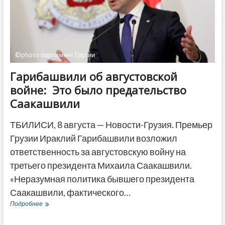
разрушены
©photo парламент Грузии
Гарибашвили об августовской
войне: Это было предательство
Саакашвили
ТБИЛИСИ, 8 августа — Новости-Грузия. Премьер
Грузии Ираклий Гарибашвили возложил
ответственность за августовскую войну на
третьего президента Михаила Саакашвили.
«Неразумная политика бывшего президента
Саакашвили, фактического…
Гарибашвили
Подробнее
об
августовской