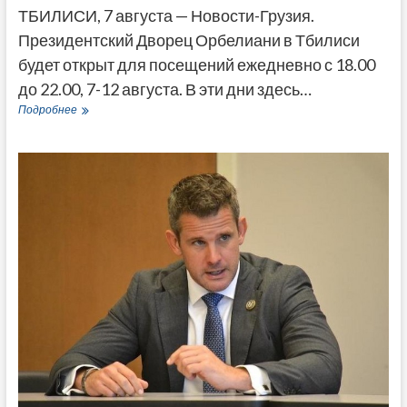
ТБИЛИСИ, 7 августа — Новости-Грузия.
Президентский Дворец Орбелиани в Тбилиси
будет открыт для посещений ежедневно с 18.00
до 22.00, 7-12 августа. В эти дни здесь…
Президентский
Подробнее
дворец
в
Тбилиси
будет
открыт
для
посещений
7-
12
августа