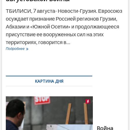
ТБИЛИСИ, 7 августа- Новости-Грузия. Евросоюз
осуждает признание Россией регионов Грузии,
Абхазии и «Южной Осетии» и продолжающееся
присутствие ее вооруженных сил на этих
территориях, говорится в…
Евросоюз
Подробнее
подтвердил
свою
поддержку
Грузии
в
14-
КАРТИНА ДНЯ
ю
годовщину
Фотовыставка
августовской
на тему
войны
августовской
войны 2008
года в Тбилиси,
август 2018
года. Фото:
Война