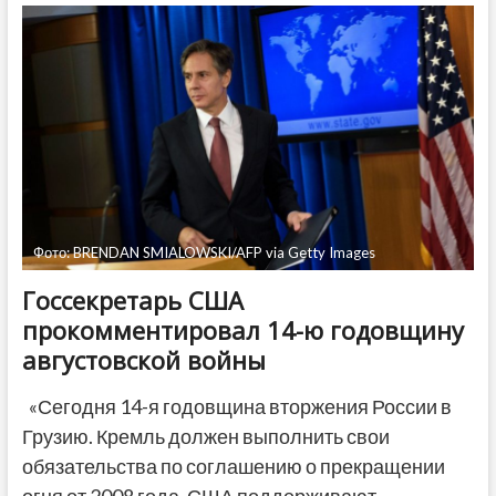
войне:
Это
было
предательство
Саакашвили
Фото: BRENDAN SMIALOWSKI/AFP via Getty Images
Госсекретарь США
прокомментировал 14-ю годовщину
августовской войны
«Сегодня 14-я годовщина вторжения России в
Грузию. Кремль должен выполнить свои
обязательства по соглашению о прекращении
огня от 2008 года. США поддерживают