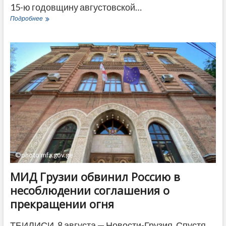
15-ю годовщину августовской…
Зурабишвили:
Подробнее
«Пора
опомниться
и
понять
что
есть
общий
враг»
©photo mfa.gov.ge
МИД Грузии обвинил Россию в
несоблюдении соглашения о
прекращении огня
ТБИЛИСИ, 8 августа — Новости-Грузия. Спустя