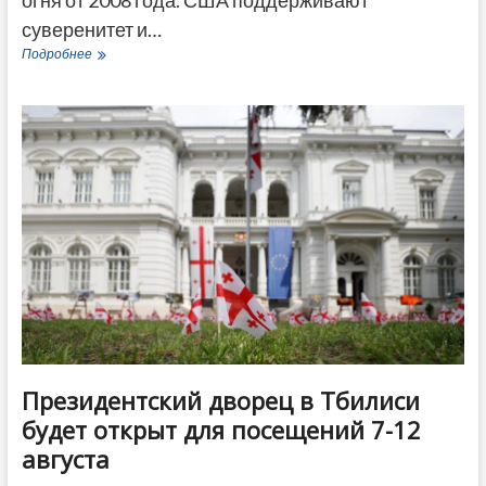
суверенитет и…
Госсекретарь
Подробнее
США
прокомментировал
14-
ю
годовщину
августовской
войны
Президентский дворец в Тбилиси
будет открыт для посещений 7-12
августа