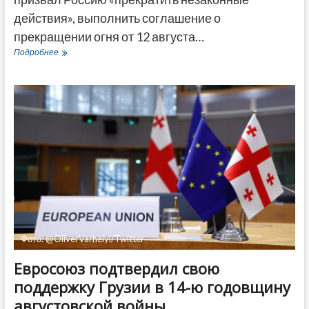
действия», выполнить соглашение о
прекращении огня от 12 августа…
МИД
Подробнее
Грузии
в
годовщину
августовской
войны
заявил
о
расширении
Россией
зоны
оккупации
Фото: @OliverVarhelyi/Twitter
Евросоюз подтвердил свою
поддержку Грузии в 14-ю годовщину
августовской войны