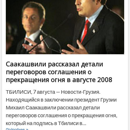
ю
годовщину
начала
августовской
войны
Саакашвили рассказал детали
переговоров соглашения о
прекращения огня в августе 2008
ТБИЛИСИ, 7 августа — Новости-Грузия.
Находящийся в заключении президент Грузии
Михаил Саакашвили рассказал детали
переговоров соглашения о прекращения огня,
который на подпись в Тбилиси в…
Саакашвили
Подробнее