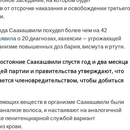
ебное заседание, на котором будет
в от отсрочке наказания и освобождении третьег
и.
ода Саакашвили похудел более чем на 42
аявила
о 20 диагнозах, кахексии — угрожающей
анизме повышенных доз бария, висмута и ртути.
остояние Саакашвили спустя год и два месяца
щей партии и правительства
утверждают
, что
ается членовредительством, чтобы добиться
вляющих веществ в организме Саакашвили были
анализе волоса, и настаивают на аналогичной
же пенитенциарной службой вариант
з крови.