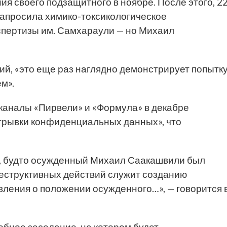
ия своего подзащитного в ноябре. После этого, 2
запросила химико-токсикологическое
спертизы им. Самхараули — но Михаил
й, «это еще раз наглядно демонстрирует попытк
м».
еканалы «Пирвели» и «Формула» в декабре
трывки конфиденциальных данных», что
к, будто осужденный Михаил Саакашвили был
еструктивных действий служит созданию
ления о положении осужденного…», — говорится 