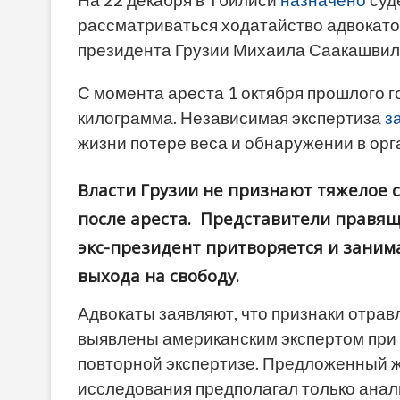
На 22 декабря в Тбилиси
назначено
суд
рассматриваться ходатайство адвокато
президента Грузии Михаила Саакашвил
С момента ареста 1 октября прошлого г
килограмма. Независимая экспертиза
з
жизни потере веса и обнаружении в орг
Власти Грузии не признают тяжелое с
после ареста. Представители правя
экс-президент притворяется и заним
выхода на свободу.
Адвокаты заявляют, что признаки отра
выявлены американским экспертом при 
повторной экспертизе. Предложенный 
исследования предполагал только анали