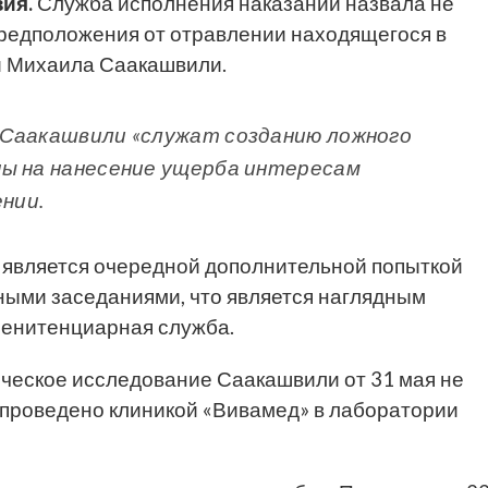
ия.
Служба исполнения наказаний назвала не
редположения от отравлении находящегося в
и Михаила Саакашвили.
 Саакашвили «служат созданию ложного
ны на нанесение ущерба интересам
ении.
 является очередной дополнительной попыткой
ыми заседаниями, что является наглядным
 пенитенциарная служба.
ическое исследование Саакашвили от 31 мая не
 проведено клиникой «Вивамед» в лаборатории