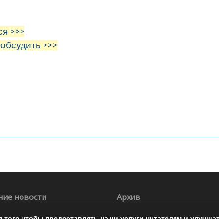
ся >>>
 обсудить >>>
ние новости
Архив
я того чтобы предоставлять наши услуги читателям и улучша