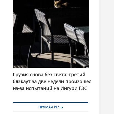
t
o
n
Грузия снова без света: третий
блэкаут за две недели произошел
из-за испытаний на Ингури ГЭС
ПРЯМАЯ РЕЧЬ