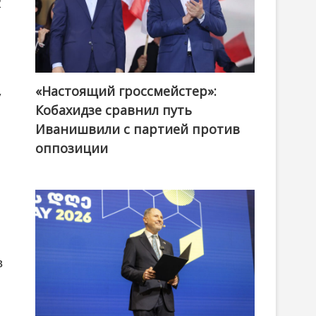
2
«Настоящий гроссмейстер»:
@ქართული ოცნება / Georgian Dream
у
Кобахидзе сравнил путь
Иванишвили с партией против
оппозиции
в