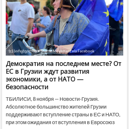
гражданина
России,
матерившего
Грузию
и
грузин
(с) სირცხვილია • Shame Movement via Facebook
Демократия на последнем месте? От
ЕС в Грузии ждут развития
экономики, а от НАТО —
безопасности
ТБИЛИСИ, 8 ноября — Новости-Грузия.
Абсолютное большинство жителей Грузии
поддерживают вступление страны в ЕС и НАТО,
при этом ожидания от вступления в Евросоюз