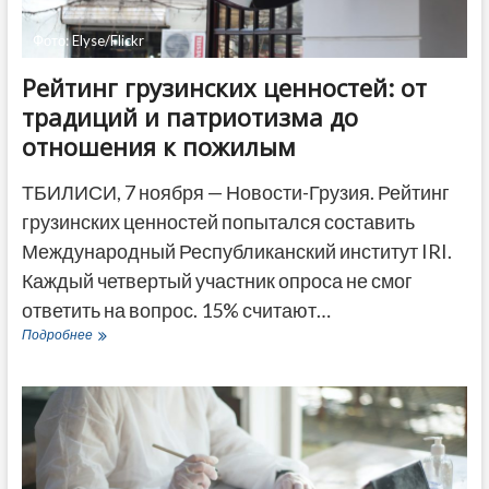
Фото: Elyse/Flickr
Рейтинг грузинских ценностей: от
традиций и патриотизма до
отношения к пожилым
ТБИЛИСИ, 7 ноября — Новости-Грузия. Рейтинг
грузинских ценностей попытался составить
Международный Республиканский институт IRI.
Каждый четвертый участник опроса не смог
ответить на вопрос. 15% считают…
Рейтинг
Подробнее
грузинских
ценностей:
от
традиций
и
патриотизма
до