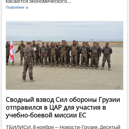
касаются экономического…
Демократия
Подробнее
на
последнем
месте?
От
ЕС
в
Грузии
ждут
развития
экономики,
а
от
НАТО
—
безопасности
Сводный взвод Сил обороны Грузии
отправился в ЦАР для участия в
учебно-боевой миссии ЕС
ТБИЛИСИ, 8 ноября — Новости-Грузия. Десятый