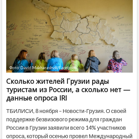
Грузии
исключают
возможность
российской
агрессии
—
опрос
IRI
Фото: David Makharashvili/Facebook
Сколько жителей Грузии рады
туристам из России, а сколько нет —
данные опроса IRI
ТБИЛИСИ, 8 ноября – Новости-Грузия. О своей
поддержке безвизового режима для граждан
России в Грузии заявили всего 14% участников
опроса, который осенью провел Международный