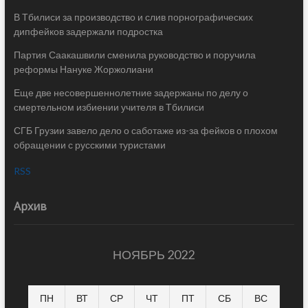
В Тбилиси за производство и слив порнографических
дипфейков задержали подростка
Партия Саакашвили сменила руководство и поручила
реформы Нануке Жоржолиани
Еще две несовершеннолетние задержаны по делу о
смертельном избиении учителя в Тбилиси
СГБ Грузии завело дело о саботаже из-за фейков о плохом
обращении с русскими туристами
RSS
Архив
НОЯБРЬ 2022
ПН
ВТ
СР
ЧТ
ПТ
СБ
ВС