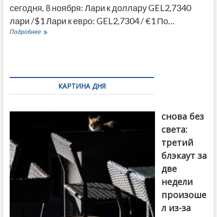
сегодня, 8 ноября: Лари к доллару GEL2,7340
лари /$1 Лари к евро: GEL2,7304 / €1 По…
Курс
Подробнее
лари
на
сегодня
8
ноября
2022
КАРТИНА ДНЯ
к
доллару
Грузия
и
снова без
евро
света:
третий
блэкаут за
две
недели
произоше
л из-за