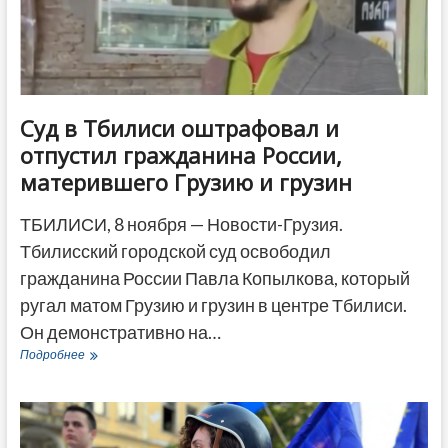
ДРУГОЕ
Суд в Тбилиси оштрафовал и
отпустил гражданина России,
матерившего Грузию и грузин
ТБИЛИСИ, 8 ноября — Новости-Грузия.
Тбилисский городской суд освободил
гражданина России Павла Копылкова, который
ругал матом Грузию и грузин в центре Тбилиси.
Он демонстративно на…
Суд
Подробнее
в
Тбилиси
оштрафовал
и
отпустил