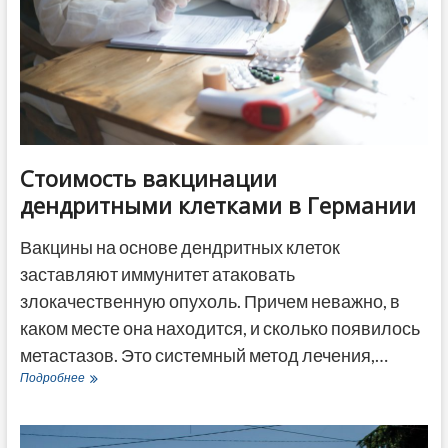
отношения
к
пожилым
Стоимость вакцинации
дендритными клетками в Германии
Вакцины на основе дендритных клеток
заставляют иммунитет атаковать
злокачественную опухоль. Причем неважно, в
каком месте она находится, и сколько появилось
метастазов. Это системный метод лечения,…
Стоимость
Подробнее
вакцинации
дендритными
клетками