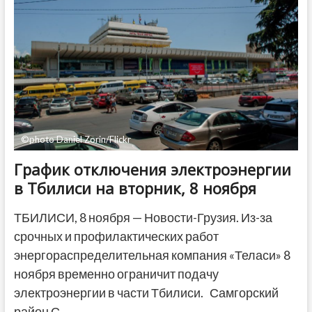
в
Германии
©photo Daniel Zorin/Flickr
График отключения электроэнергии
в Тбилиси на вторник, 8 ноября
ТБИЛИСИ, 8 ноября — Новости-Грузия. Из-за
срочных и профилактических работ
энергораспределительная компания «Теласи» 8
ноября временно ограничит подачу
электроэнергии в части Тбилиси. Самгорский
район С…