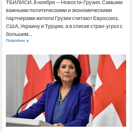
ТБИЛИСИ, 8 ноября — Новости-Грузия. Самыми
важными политическими и экономическими
партнерами жители Грузии считают Евросоюз,
США, Украину и Турцию, а в списке стран-угроз с
большим…
Жители
Подробнее
Грузии
назвали
главных
друзей,
партнеров
и
врагов
—
опрос
IRI