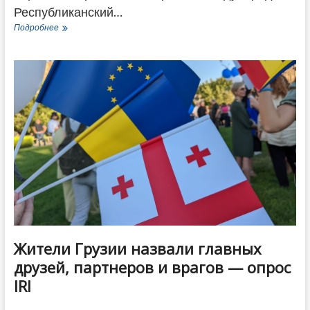
Республиканский…
Сколько
Подробнее
жителей
Грузии
рады
туристам
из
России,
а
сколько
нет
—
данные
опроса
IRI
Жители Грузии назвали главных
друзей, партнеров и врагов — опрос
IRI