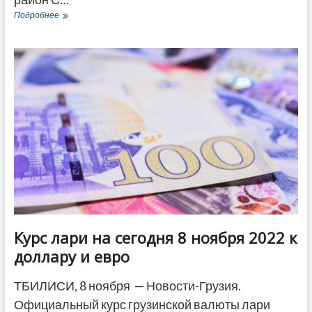
График
Подробнее
отключения
электроэнергии
в
Тбилиси
на
вторник,
8
ноября
Курс лари на сегодня 8 ноября 2022 к
доллару и евро
ТБИЛИСИ, 8 ноября — Новости-Грузия.
Официальный курс грузинской валюты лари