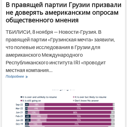
В правящей партии Грузии призвали
не доверять американским опросам
общественного мнения
ТБИЛИСИ, 8 ноября — Новости-Грузия. В
правящей партии «Грузинская мечта» заявили,
что полевые исследования в Грузии для
американского Международного
Республиканского института IRI «проводит
местная компания…
В
Подробнее
правящей
партии
Грузии
призвали
не
доверять
американским
опросам
общественного