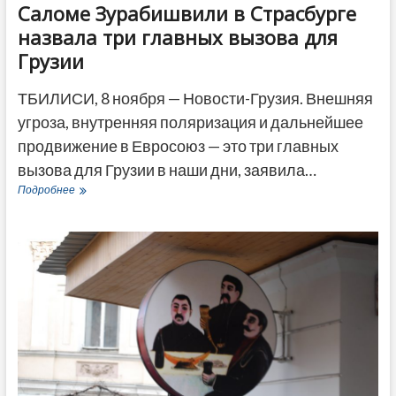
Саломе Зурабишвили в Страсбурге
назвала три главных вызова для
Грузии
ТБИЛИСИ, 8 ноября — Новости-Грузия. Внешняя
угроза, внутренняя поляризация и дальнейшее
продвижение в Евросоюз — это три главных
вызова для Грузии в наши дни, заявила…
Саломе
Подробнее
Зурабишвили
в
Страсбурге
назвала
три
главных
вызова
для
Грузии