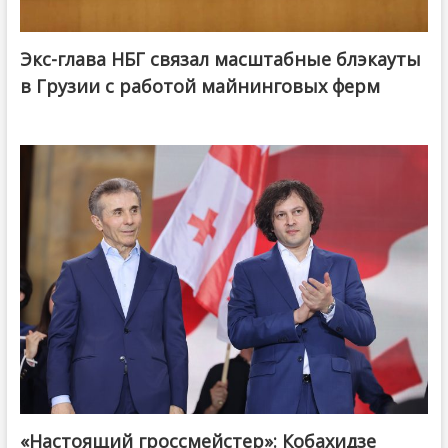
Экс-глава НБГ связал масштабные блэкауты
в Грузии с работой майнинговых ферм
«Настоящий гроссмейстер»: Кобахидзе
@ქართული ოცნება / Georgian Dream