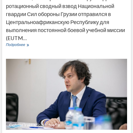
ротационный сводный взвод Национальной
гвардии Сил обороны Грузии отправился в
Центральноафриканскую Республику для
выполнения постоянной боевой учебной миссии
(EUTM…
Сводный
Подробнее
взвод
Сил
обороны
Грузии
отправился
в
ЦАР
для
участия
в
учебно-
боевой
миссии
ЕС
©photo Irakli Kobakhidze/FB