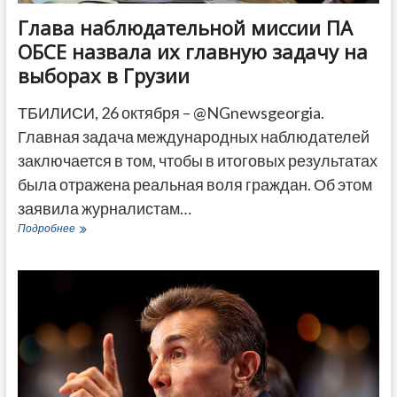
Глава наблюдательной миссии ПА
ОБСЕ назвала их главную задачу на
выборах в Грузии
ТБИЛИСИ, 26 октября – @NGnewsgeorgia.
Главная задача международных наблюдателей
заключается в том, чтобы в итоговых результатах
была отражена реальная воля граждан. Об этом
заявила журналистам…
Глава
Подробнее
наблюдательной
миссии
ПА
ОБСЕ
назвала
их
главную
задачу
на
выборах