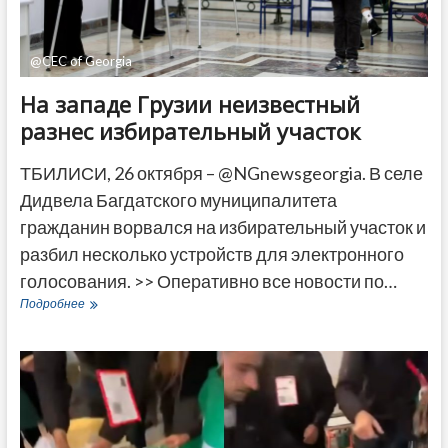
@CEC of Georgia
На западе Грузии неизвестный
разнес избирательный участок
ТБИЛИСИ, 26 октября – @NGnewsgeorgia. В селе
Дидвела Багдатского муниципалитета
гражданин ворвался на избирательный участок и
разбил несколько устройств для электронного
голосования. >> Оперативно все новости по…
На
Подробнее
западе
Грузии
неизвестный
разнес
избирательный
участок