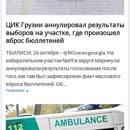
ЦИК Грузии аннулировал результаты
выборов на участке, где произошел
вброс бюллетеней
ТБИЛИСИ, 26 октября – @NGnewsgeorgia. На
избирательном участке №69 в округе Марнеули
аннулировали результаты голосования после
того, как там был зафиксирован факт массового
вброса бюллетеней. Об…
ЦИК
Подробнее
Грузии
аннулировал
результаты
выборов
на
участке,
где