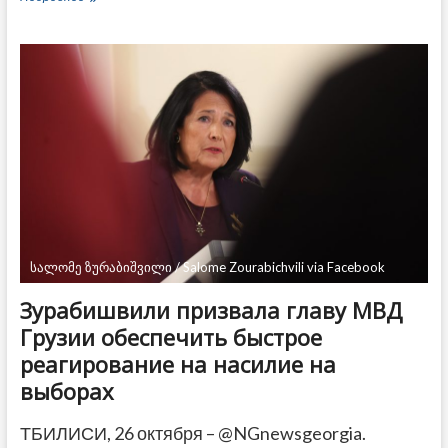
на
парламентских
выборах
в
Грузии
к
15:00
составила
почти
42%
სალომე ზურაბიშვილი / Salome Zourabichvili via Facebook
Зурабишвили призвала главу МВД
Грузии обеспечить быстрое
реагирование на насилие на
выборах
ТБИЛИСИ, 26 октября – @NGnewsgeorgia.