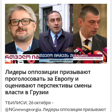
«мгновенной
войной»
в
случае
проигрыша
«Грузинской
мечты»
на
выборах
Лидеры оппозиции призывают
проголосовать за Европу и
оценивают перспективы смены
власти в Грузии
ТБИЛИСИ, 26 октября –
@NGnewsgeorgia. Лидеры оппозиции призывают