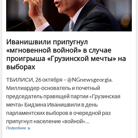
в
Грузии
Иванишвили припугнул
«мгновенной войной» в случае
проигрыша «Грузинской мечты» на
выборах
ТБИЛИСИ, 26 октября – @NGnewsgeorgia.
Миллиардер-основатель и почетный
председатель правящей партии «Грузинская
мечта» Бидзина Иванишвили в день
парламентских выборов в очередной раз
припугнул население «войной»…
Иванишвили
Подробнее
припугнул