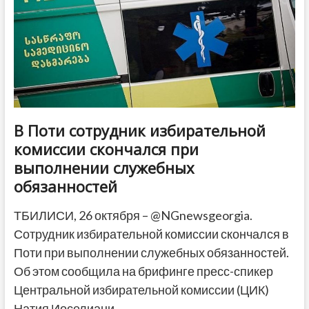
произошел
вброс
бюллетеней
В Поти сотрудник избирательной
комиссии скончался при
выполнении служебных
обязанностей
ТБИЛИСИ, 26 октября – @NGnewsgeorgia.
Сотрудник избирательной комиссии скончался в
Поти при выполнении служебных обязанностей.
Об этом сообщила на брифинге пресс-спикер
Центральной избирательной комиссии (ЦИК)
Натия Иоселиани.…