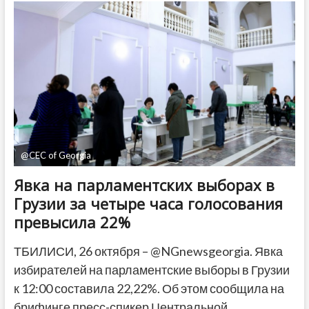
в
Марнеули
–
полиция
начала
следствие
@CEC of Georgia
Явка на парламентских выборах в
Грузии за четыре часа голосования
превысила 22%
ТБИЛИСИ, 26 октября – @NGnewsgeorgia. Явка
избирателей на парламентские выборы в Грузии
к 12:00 составила 22,22%. Об этом сообщила на
брифинге пресс-спикер Центральной