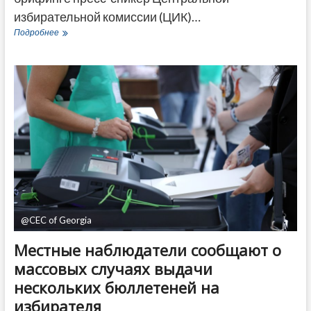
избирательной комиссии (ЦИК)…
Явка
Подробнее
на
парламентских
выборах
в
Грузии
за
четыре
часа
голосования
превысила
22%
@CEC of Georgia
Местные наблюдатели сообщают о
массовых случаях выдачи
нескольких бюллетеней на
избирателя