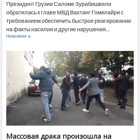
Президент Грузии Саломе Зурабишвили
обратилась к главе МВД Вахтанг Гомелайри с
требованием обеспечить быстрое реагирование
на факты насилия и другие нарушения…
Зурабишвили
Подробнее
призвала
главу
МВД
Грузии
обеспечить
быстрое
реагирование
на
насилие
на
выборах
Массовая драка произошла на