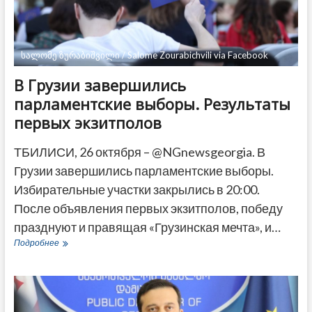
ДРУГОЕ
სალომე ზურაბიშვილი / Salome Zourabichvili via Facebook
В Грузии завершились
парламентские выборы. Результаты
первых экзитполов
ТБИЛИСИ, 26 октября – @NGnewsgeorgia. В
Грузии завершились парламентские выборы.
Избирательные участки закрылись в 20:00.
После объявления первых экзитполов, победу
празднуют и правящая «Грузинская мечта», и…
В
Подробнее
Грузии
завершились
парламентские
выборы.
Результаты