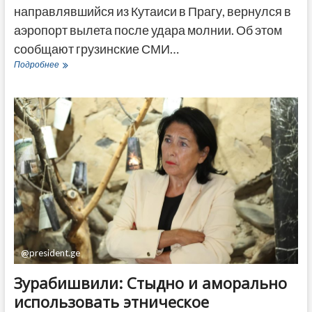
направлявшийся из Кутаиси в Прагу, вернулся в
аэропорт вылета после удара молнии. Об этом
сообщают грузинские СМИ…
СМИ:
Подробнее
Самолет
Wizz
Air
вернулся
в
Кутаиси
после
удара
молнии
@president.ge
Зурабишвили: Стыдно и аморально
использовать этническое