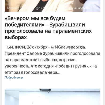
სალომე ზურაბიშვილი / Salome Zourabichvili via Facebook
«Вечером мы все будем
победителями» – Зурабишвили
проголосовала на парламентских
выборах
ТБИЛИСИ, 26 октября – @NGnewsgeorgia.
Президент Саломе Зурабишвили проголосовала
на парламентских выборах, выразив
уверенность, что сегодня «победит Грузия». «На
этот раз я голосовала не за…
«Вечером
Подробнее
мы
все
будем
победителями»
–
Зурабишвили