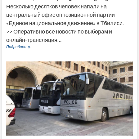
Несколько десятков человек напали на
центральный офис оппозиционной партии
«Единое национальное движение» в Тбилиси.
>> Оперативно все новости по выборам и
онлайн-трансляция…
Более
Подробнее
сотни
человек
с
дубинками
напали
на
центральный
офис
«Нацдвижения»
в
Тбилиси