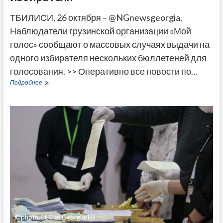
ТБИЛИСИ, 26 октября – @NGnewsgeorgia.
Наблюдатели грузинской организации «Мой
голос» сообщают о массовых случаях выдачи на
одного избирателя нескольких бюллетеней для
голосования. >> Оперативно все новости по…
Местные
Подробнее
наблюдатели
сообщают
о
массовых
случаях
выдачи
нескольких
бюллетеней
на
избирателя
©photo CEC of Georgia/FB