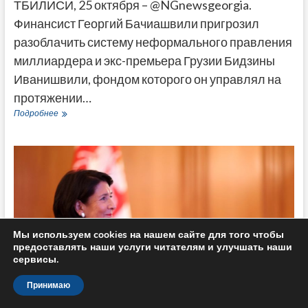
ТБИЛИСИ, 25 октября – @NGnewsgeorgia.
Финансист Георгий Бачиашвили пригрозил
разоблачить систему неформального правления
миллиардера и экс-премьера Грузии Бидзины
Иванишвили, фондом которого он управлял на
протяжении…
Экс-
Подробнее
глава
фонда
Иванишвили
пригрозил
«смертным
приговором»
неформальному
правлению
Мы используем cookies на нашем сайте для того чтобы
предоставлять наши услуги читателям и улучшать наши
сервисы.
Принимаю