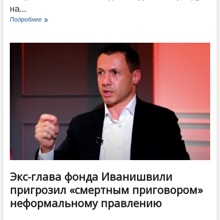
на…
Парламентские
Подробнее
выборы
проходят
сегодня
в
Грузии
—
детали
и
подробности
Экс-глава фонда Иванишвили
пригрозил «смертным приговором»
неформальному правлению