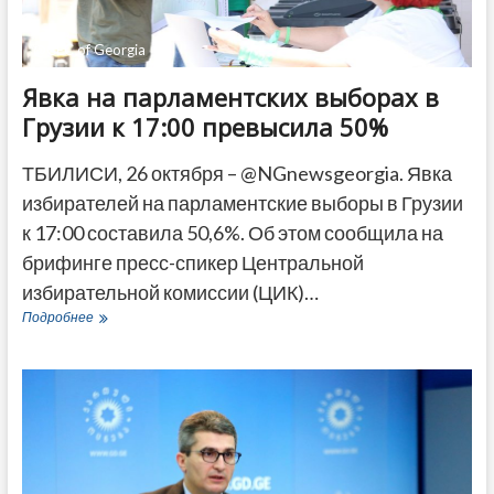
@CEC of Georgia
Явка на парламентских выборах в
Грузии к 17:00 превысила 50%
ТБИЛИСИ, 26 октября – @NGnewsgeorgia. Явка
избирателей на парламентские выборы в Грузии
к 17:00 составила 50,6%. Об этом сообщила на
брифинге пресс-спикер Центральной
избирательной комиссии (ЦИК)…
Явка
Подробнее
на
парламентских
выборах
в
Грузии
к
17:00
превысила