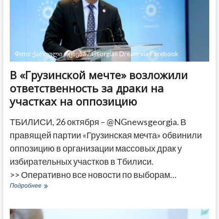
50%
Фото: ქართული ოცნება / Georgian Dream via Facebook
В «Грузинской мечте» возложили
ответственность за драки на
участках на оппозицию
ТБИЛИСИ, 26 октября – @NGnewsgeorgia. В
правящей партии «Грузинская мечта» обвинили
оппозицию в организации массовых драк у
избирательных участков в Тбилиси.
>> Оперативно все новости по выборам…
В
Подробнее
«Грузинской
мечте»
возложили