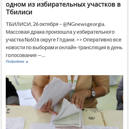
одном из избирательных участков в
Тбилиси
ТБИЛИСИ, 26 октября – @NGnewsgeorgia.
Массовая драка произошла у избирательного
участка №60 в округе Глдани. >> Оперативно все
новости по выборам и онлайн-трансляция в день
голосования —…
Массовая
Подробнее
драка
произошла
на
одном
из
избирательных
участков
в
Тбилиси