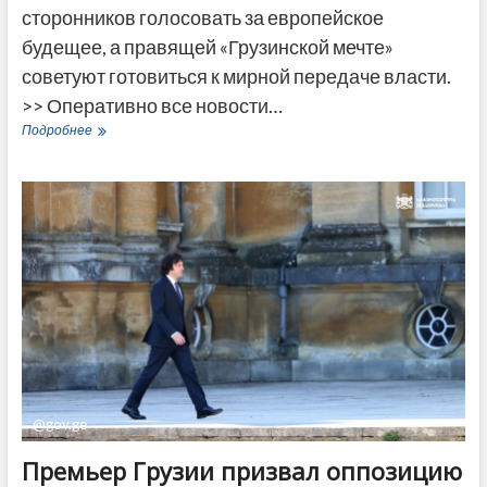
сторонников голосовать за европейское
будещее, а правящей «Грузинской мечте»
советуют готовиться к мирной передаче власти.
>> Оперативно все новости…
Лидеры
Подробнее
оппозиции
призывают
проголосовать
за
Европу
и
оценивают
перспективы
смены
власти
в
Грузии
@gov.ge
Премьер Грузии призвал оппозицию