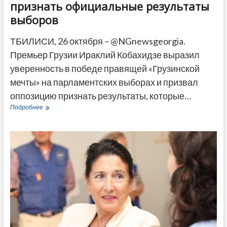
признать официальные результаты
выборов
ТБИЛИСИ, 26 октября – @NGnewsgeorgia.
Премьер Грузии Ираклий Кобахидзе выразил
уверенность в победе правящей «Грузинской
мечты» на парламентских выборах и призвал
оппозицию признать результаты, которые…
Премьер
Подробнее
Грузии
призвал
оппозицию
признать
официальные
результаты
выборов