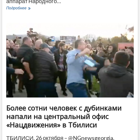
аппарат Народного…
Народный
Подробнее
защитник
Грузии
назвал
причину
большинства
инцидентов
на
участках
в
день
выборов
Более сотни человек с дубинками
напали на центральный офис
«Нацдвижения» в Тбилиси
ТБИЛИСИ, 26 октября – @NGnewsgeorgia.