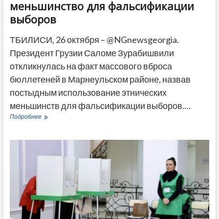
меньшинство для фальсификации
выборов
ТБИЛИСИ, 26 октября – @NGnewsgeorgia.
Президент Грузии Саломе Зурабишвили
откликнулась на факт массового вброса
бюллетеней в Марнеульском районе, назвав
постыдным использование этнических
меньшинств для фальсификации выборов.…
Зурабишвили:
Подробнее
Стыдно
и
аморально
использовать
этническое
меньшинство
для
фальсификации
выборов