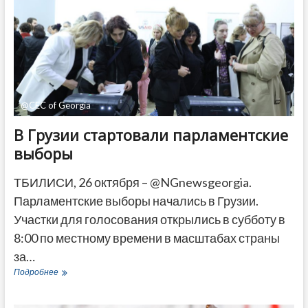
проголосовала
на
парламентских
выборах
@CEC of Georgia
В Грузии стартовали парламентские
выборы
ТБИЛИСИ, 26 октября – @NGnewsgeorgia.
Парламентские выборы начались в Грузии.
Участки для голосования открылись в субботу в
8:00 по местному времени в масштабах страны
за…
В
Подробнее
Грузии
стартовали