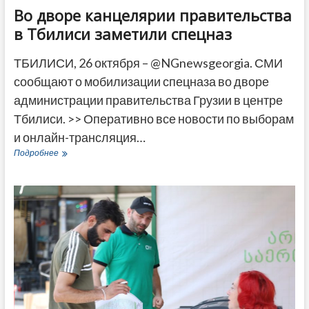
Во дворе канцелярии правительства
в Тбилиси заметили спецназ
ТБИЛИСИ, 26 октября – @NGnewsgeorgia. СМИ
сообщают о мобилизации спецназа во дворе
администрации правительства Грузии в центре
Тбилиси. >> Оперативно все новости по выборам
и онлайн-трансляция…
Во
Подробнее
дворе
канцелярии
правительства
в
Тбилиси
заметили
спецназ