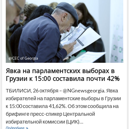
ответственность
за
драки
на
участках
на
оппозицию
@CEC of Georgia
Явка на парламентских выборах в
Грузии к 15:00 составила почти 42%
ТБИЛИСИ, 26 октября – @NGnewsgeorgia. Явка
избирателей на парламентские выборы в Грузии
к 15:00 составила 41,62%. Об этом сообщила на
брифинге пресс-спикер Центральной
избирательной комиссии (ЦИК)…
Явка
Подробнее