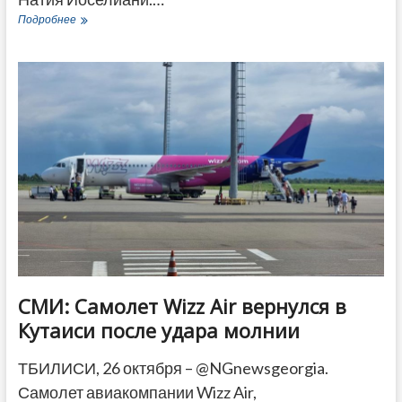
В
Подробнее
Поти
сотрудник
избирательной
комиссии
скончался
при
выполнении
служебных
обязанностей
СМИ: Самолет Wizz Air вернулся в
Кутаиси после удара молнии
ТБИЛИСИ, 26 октября – @NGnewsgeorgia.
Самолет авиакомпании Wizz Air,