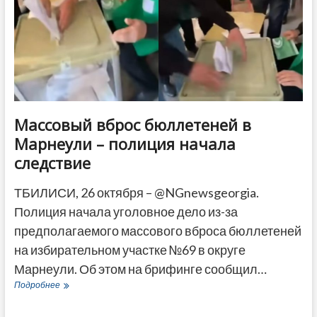
Массовый вброс бюллетеней в
Марнеули – полиция начала
следствие
ТБИЛИСИ, 26 октября – @NGnewsgeorgia.
Полиция начала уголовное дело из-за
предполагаемого массового вброса бюллетеней
на избирательном участке №69 в округе
Марнеули. Об этом на брифинге сообщил…
Массовый
Подробнее
вброс
бюллетеней